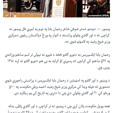
لته
اداریه
ه
خکې
Learning English
رکزي
ټون
پېښور —
دپښتو دستر صوفي شاعر رحمان بابا په نوم په لمړي ځل پېښور نه
FOLLOW US
ه
کراچۍ ته د اور ګاډي چلولو پرانسته د اتوار په ورځ دپاکستان ریلوی دمرکزي
اوړئ
وزیر شیخ رشید په لاسونو شوې ده.
رحمان بابا ایکسپریس به دنورو ګاډو څخه د شپږو نه نیولې تر لسو ساعتو وړاندې
ژبې
په ۲۶ؤ ساعتو کې کراچۍ ته رسیږي اؤ کرایه به یې هم دنورو ګاډو نه لږه ۱۳۵۰
روپۍ وي.
د پېښور د اور ګاډو په اسټیشن د رحمان بابا ایکسپریس د پرانستې راجوړې شوې
دستورې ته خپله وینا کې مرکزي وزیر شیخ رشید احمد ویلي حکومت په ۱۰۰ؤ
ورځو کې ۲۰ اور ګاډي چلولي دي چې دا دنړۍ په تاریخ کې یو ریکارډ دی.
هغه وویل حکومت پلان لري چې د پېښور نه تر کراچۍ د اور ګاډي پاټلۍ بدله