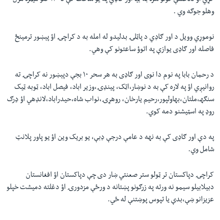
کړي اؤ ددغسې کولو سره به بیا اور ګاډي په یو ساعت کې د۲۶۰ کلو میټره مزل
وهلو جوګه وي .
نوموړي وویل د اور ګاډي د پاټلۍ بدلیدو له امله به د کراچۍ اؤ‌ پېښور ترمینځ
فاصله اور ګاډی یوازې په اتوؤ ساعتونو کې وهي.
د رحمان بابا په نوم دا نوی اور ګاډی به هر سحر ۱۰ بجې دپېښور نه کراچۍ ته
روانیږي اؤ په لاره کې به د نوښار،اټک، پینډۍ،وزیر اباد، فیصل اباد، ټوبه ټیک
سنګهـ،ملتان،بهاولپور،رحیم یارخان، روهړۍ،نواب شاه،حیدراباد،لانډهي اؤ ډرګ
روډ په اسټیشنو دمه کوي.
په دې اور ګاډی کې به نهه د عامې درجې ډبې، یو بریک وین اؤ یو پاور پلانټ
شامل وي.
کراچۍ دپاکستان تر ټولو ستر صعنتي ښار دی چې دپاکستان اؤ افغانستان
دبیلابیلو سیمو نه ورته په زرګونو پښتانه د ورځې مزدورۍ اؤ دغلته دمیشت خپلو
عزیزانو ښې،بدې یا تپوس پوښتنې له ځي.