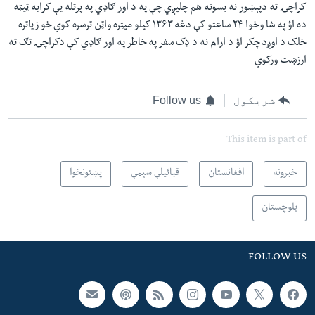
کراچۍ ته دپېښور نه بسونه هم چلیږي چې په د اور ګاډي په پرتله یې کرایه ټيټه
ده اؤ په شا وخوا ۲۴ ساعتو کې دغه ۱۳۶۳ کیلو میټره واټن ترسره کوي خو زیاتره
خلک د اوږد چکر اؤ د ارام نه د ډک سفر په خاطر په اور ګاډي کې دکراچۍ تګ ته
ارزښت ورکوي
شریکول
Follow us
This item is part of
خبرونه
افغانستان
قبائیلې سېمې
پښتونخوا
بلوچستان
FOLLOW US