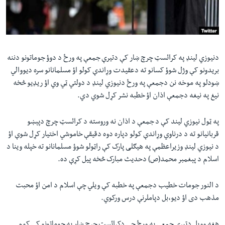
لته
اداریه
ه
خکې
Learning English
رکزي
ټون
دنیوزي لینډ په کرائسټ چرچ ښار کې دتیرې جمعې په ورځ د دوؤ جوماتونو دننه
FOLLOW US
ه
بریدونو کې وژل شوؤ کسانو ته دعقیدت وړاندې کولو اؤ مسلمانانو سره دیووالي
اوړئ
ښودلو په موخه نن دجمعې په ورځ دنیوزي لینډ د دولتي ټي وي اؤ ریډیو څخه
نیغ په نیغه دجمعې اذان اؤ خطبه نشر کړل شوي دي.
ژبې
په ټول نیوزي لیند کې د جمعې د اذان نه وروسته د کرائسټ چرچ دپېښو
قربانیانو ته د درناوي وړاندې کولو دپاره دوه دقیقې خاموشي اختیار کړل شوې اؤ
د نیوزي لینډ وزیراعظمې په هیګلی پارک کې راټولو شوؤ مسلمانانو ته خپله وینا د
اسلام د پېغمبر محمد(ص) دحدیث مبارک څخه پیل کړې ده.
د النور جومات خطیب دجمعې په خطبه کې ویلي چې اسلام د امن اؤ محبت
مذهب دی اؤ دیو،بل دپاملرنې درس ورکوي.