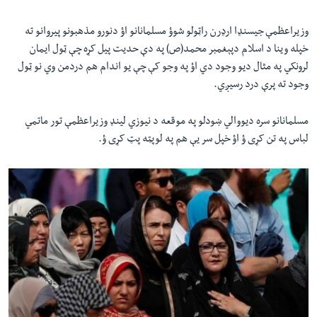
وزیراعظمې جیسنډا ارډرن راټولو شوؤ مسلمانانو اؤ دنورو مذهبونو پیروانو ته
خپله وینا د اسلام د‌پېغمبر محمد(ص) په دې حدیت پیل کړه چې ټول ایمان
لرونکي په مثال دیو وجود دي اؤ په وجو کې چې یو اندام هم دردمن وي نو ټول
وجود ته پرې درد رسیږي.
مسلمانانو سره دیووالي ښودلو په موقعه د نیوزي لینډ وزیراعظمې تور ماتمي
لباس په تن کړی ؤ اؤ خپل سر یې هم په لوپټه پټ کړی ؤ.