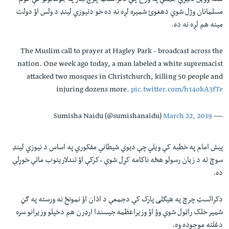
هغه وویل دتیرې جمعې په ورځ چې دکرائسټ چرچ ښار په جوماتونو کې کوم
مسلمانان وژل شوي دهغوئ شمیره لږه نه ده خو دنیوزي لینډ د ولس اؤ دولت
مینه هم لږه نه ده.
The Muslim call to prayer at Hagley Park - broadcast across the
nation. One week ago today, a man labeled a white supremacist
attacked two mosques in Christchurch, killing 50 people and
injuring dozens more.
pic.twitter.com/h14okA3fTe
March 22, 2019
— Sumisha Naidu (@sumishanaidu)
پیش امام په خطبه کې ویلي چې دیوې شیطاني مفکوري په اساس د نیوزي لینډ
سوچ ته د زیان رسولو هڅه ناکامه کړل شوې ،کرکې اؤ تندلاریتوب ماتې خوړلې
ده.
دکرائسټ چرچ په هیګلی پارک کې دجمعې د اذان اؤ نمونځ نه ورسته په ګڼ
شمیر خلک راټول شوي وؤ اؤ وزیراعظمه جیسندا ارډرن هم دخپلو وزیرانو سره
دغلته موجوده وه.