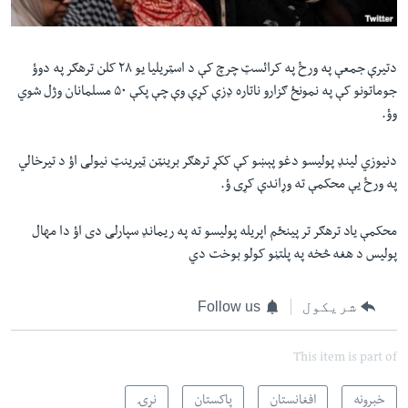
دتیرې جمعې په ورځ په کرائسټ چرچ کې د اسټریلیا یو ۲۸ کلن ترهګر په دوؤ
جوماتونو کې په نمونځ ګزارو ناتاره ډزې کړې وې چې پکې ۵۰ مسلمانان وژل شوي
وؤ.
دنیوزي لینډ پولیسو دغو پېښو کې ککړ ترهګر برینټن ټیرینټ نیولی اؤ د تیرخالي
په ورځ‌ یې محکمې ته وړاندې کړی ؤ.
محکمې یاد ترهګر تر پینځم اپریله پولیسو ته په ریمانډ سپارلی دی اؤ دا مهال
پولیس د هغه څخه په پلتڼو کولو بوخت دي
شریکول
Follow us
This item is part of
خبرونه
افغانستان
پاکستان
نړۍ