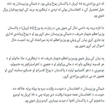
له دې وړاندې په 14 اپرېل د پاکستان پوځ ویلي وو، د شمالي وزيرستان په دته
خېل تحصيل کې د افغانستان پولې ته نزدې د ترهګرو په بريد کې اووه پوځيان وژل
شوي وو.
دا تازه بريد په داسې حال کې شوی چې د زیارت په ورځ (21 اپرېل) د پاکستان
وزیراعظم شهباز شریف د شمالي وزیرستان سفر کړی وو او د پوځ ویاندې ادارې
په جاري کړي بیان کې ویلي وو وزیراعظم ته په میرانشاه کې په امنیت حال
احوال تیر کړی شوی وو.
په بیان کې ویل شوي وو وزيراعظم شهباز شريف ته د ترهګرۍد ملا ماتولو او د
هر قسمه ترهګرو ډلو ته د ماتې ورکولو او د هغوي د انفراسټرکچر په ختمولو،
نوموړي د دغو کاميابيو لپاره د پاکستان د پوځ افسرانو او عسکرو ستاینه کړې او
هغوی ته يې درناوی وړاندې کړی.
شمالي وزیرستان د افغانستان د خوست ولايت سره په پوله پرته علاقه ده.
خوست د افغانستان هغه صوبه/ ولايت دی چرته چې د 16 اپرېل په لومړو
ساعتونو کې د پاکستان لخوا د جيټ بمبارۍ کېدو ويل شوي وو.