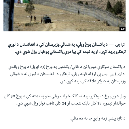
لته
اداریه
ه
خکې
Learning English
رکزي
ټون
FOLLOW US
ه
کراچۍ —
د پاکستان پوځ ويلي، په شمالي وزيرستان کې د افغانستان د لوري
اوړئ
ترهګرو بريد کړی، او په نښته کې بيا درې پاکستاني پوځيان وژل شوي دي.
ژبې
د پاکستان سرکاري ميډيا نن د خالي/ يکشنبې په ورځ (23 اپرېل) د پوځ وياندې
ادارې (ايي اېس پي ار) له قوله ويلي، ترهګرو د افغانستان د لوري نه د شمالي
وزيرستان په ديوګر علاقه کې بريد کړی دی.
ويل شوي پوځ د ترهګرو برید ته کلک ځواب ویلی، خو په نښته کې د پوځ 30 کلن
حوالدار تېمور، 38 کلن نايک شعېب او 24 کلن ثاقب نواز وژل شوي دي.
د تازه پېښې زمه واري چا نه ده منلې.