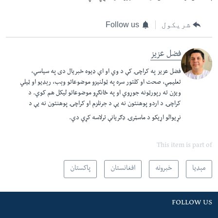
شریکول
Follow us
فضل عزیز
فضل عزيز په کراچۍ کې د وي او اې ډيوه خبريال دی په سياسي،
تعليمي، صحت او کلتور سره په ټولنيزو موضوعاتو وېب، رېډيو او ټيلي
ويژن ته رپورټونه جوړوي او په ځانګړو موضوعاتو ليکل هم کوي. د
کراچۍ د اردو پوهنتون نه يې د جرنلزم او کراچۍ پوهنتون نه يې د
نړيوالو اړيکو د ماسټرۍ ډګريانې ترلاسه کړي دي.​
This item is part of
مېډیا
خبرونه
افغانستان
پاکستان
FOLLOW US