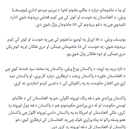
او بيا د ماشومانو دپاره د ملګرو ملتونو لخوا د بېړنيو مرستو ادارې (يونيسف)
ويلي، د افغانستان په خوست او کونړ کې چې کوم فضايي بريدونه شوي اداره
تاييدوي چې په دغو بريدونو کې 20 ماشومان وژل شوي دي.
يونيسف ویلي، د 16 اپرېل په لومړو ساعتونو کې چې په خوست او کونړ کې کوم
بریدونه شوي، په خوست کې 12 ماشومانې جينکۍ او درې هلکان او په کونړ پکې
درې جينکۍ او دوه هلکان وژل شوي وو.
د تازه بريد په اړوند د پاکستان پوځ ويلي، پاکستان په سخته سره غندنه کوي چې
د افغانستان خاوره د پاکستان پرضد د ترهګرۍ دپاره کاريږي، او پاکستان تمه
لري چې افغان حکومت به په راتلونکې کې د دغسې کېدو اجازه ور نه کړي.
پاکستان وړاندې هم دغه رنګ تورونه لګولي، خو په افغانستان کې د طالبانو
اوسني حکومت او له دې وړاندې حکومتونو هم د پاکستان دغه ډول تورونه رد
کړي، بلکې افغانستان او امریکا به په پاکستان داسې تورونه لګول چې پاکستان
هغو وسله والو ته پناه ورکړې څوک چې په افغانستان کې ترهګري کوي، خو
پاکستان او افغانستان تل دغه تورونه رد کړي دي
.