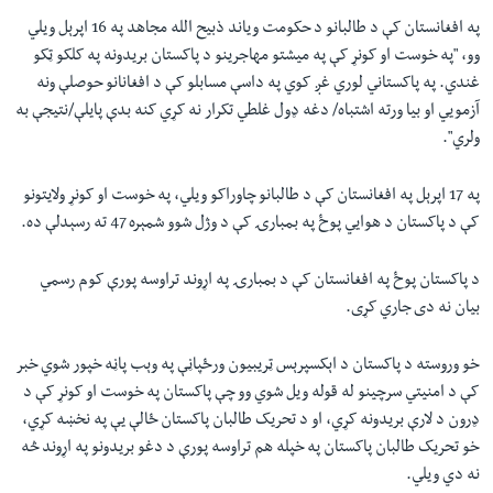
په افغانستان کې د طالبانو د حکومت ویاند ذبيح الله مجاهد په 16 اپرېل ويلي
وو،
"
په خوست او کونړ کې په میشتو مهاجرینو د پاکستان بریدونه په کلکو ټکو
غندي.
په پاکستاني لوري غږ کوي په داسې مسابلو کې د افغانانو حوصلې ونه
آزمويي او بیا ورته اشتباه/ دغه ډول غلطي تکرار نه کړي کنه بدې پایلې/نتيجې به
ولري
"
.
په 17 اپرېل په افغانستان کې د طالبانو چاوراکو ويلي، په خوست او کونړ ولايتونو
کې د پاکستان د هوايي پوځ په بمبارۍ کې د وژل شوو شمېره 47 ته رسېدلې ده.
د پاکستان پوځ په افغانستان کې د بمبارۍ په اړوند تراوسه پورې کوم رسمي
بيان نه دی جاري کړی.
خو وروسته د پاکستان د اېکسپرېس ټريبيون ورځپاڼې په وېب پاڼه خپور شوي خبر
کې د امنیتي سرچینو له قوله ويل شوي وو چې پاکستان په خوست او کونړ کې د
ډرون د لارې بريدونه کړي، او د تحريک طالبان پاکستان ځالې يې په نخښه کړي،
خو تحریک طالبان پاکستان په خپله هم تراوسه پورې د دغو بريدونو په اړوند څه
نه دي ويلي.