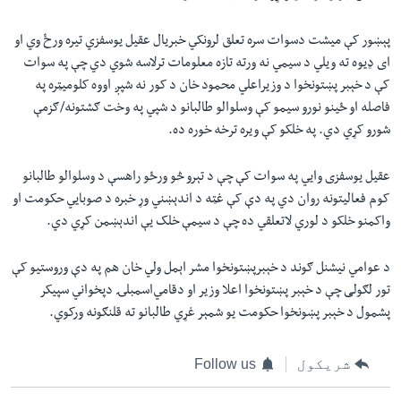
پېښور کې میشت دسوات سره تعلق لرونکي خبریال عقیل یوسفزي تیره ورځ وي او
ای ډیوه ته ویلي د سيمي نه ورته تازه معلومات ترلاسه شوي دي چې په سوات
کې د خېبر پښتونخوا د وزيراعلي محمود خان د کور نه شپږ اووه کلوميټره په
فاصله او ځينو نورو سيمو کې وسلوالو طالبانو د شپي په وخت ګشتونه/ګزمې
شورو کړي دي. په خلکو کې ويره ترخه خوره ده.
عقيل يوسفزی وايي په سوات کې چې د تېرو څو ورځو راهسې د وسلوالو طالبانو
کوم فعاليتونه روان دي په دې کې غټه د اندېښني وړ خبره د صوبایي حکومت او
واکمنو خلکو د لوري لاتعلقي ده چې د سيمې خلک يې اندېښمن کړي دي.
د عوامي نیشنل ګوند د خېبرپښتونخوا مشر اېمل ولي خان هم په دې وروستیو کې
تور لګولی چې د خېبر پښتونخوا اعلا وزیر او دقامي‌اسمبلۍ دپخواني سپیکر
پشمول د خېبر پښونخوا حکومت يو شمېر غړي طالبانو ته قلنګونه ورکوي.
شریکول
Follow us