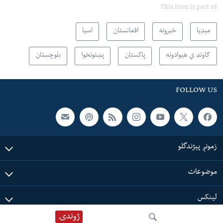
This item is part of
مېډیا
خبرونه
افغانستان
اسیا
ګاونډ ي هېوادونه
پاکستان
پښتونخوا
بلوچستان
FOLLOW US
زمونږ پېژندگلو
موضوعات
لینکس
ژوندۍ