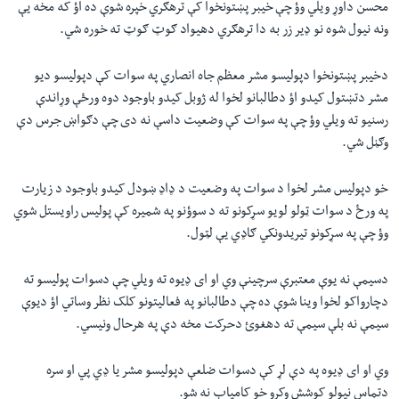
محسن داوړ ویلي وؤ چې خیبر پښتونخوا کې ترهګري خپره شوې ده اؤ که مخه یې
ونه نیول شوه نو ډیر زر به دا ترهګري دهیواد ګوټ ګوټ ته خوره شي.
دخیبر پښتونخوا دپولیسو مشر معظم جاه انصاري په سوات کې دپولیسو دیو
مشر دتښتول کیدو اؤ دطالبانو لخوا له ژوبل کیدو باوجود دوه ورځې وړاندې
رسنیو ته ویلي وؤ چې په سوات کې وضعیت داسې نه دی چې دګواښ جرس دې
وګڼل شي.
خو دپولیس مشر لخوا د سوات په وضعیت د ډاډ ښودل کیدو باوجود د زیارت
په ورځ د سوات ټولو لویو سړکونو ته د سوؤنو په شمیره کې پولیس راویستل شوي
وؤ چې په سړکونو تیریدونکي ګاډي یې لټول.
دسیمې نه یوې معتبرې سرچینې وي او ای ډیوه ته ویلي چې دسوات پولیسو ته
دچارواکو لخوا وینا شوې ده چې دطالبانو په فعالیتونو کلک نظر وساتي اؤ دیوې
سیمې نه بلې سیمې ته دهغوئ دحرکت مخه دې په هرحال ونیسي.
وي او ای ډیوه په دې لړ کې دسوات ضلعې دپولیسو مشر یا ډي پي او سره
دتماس نیولو کوشش وکړو خو کامیاب نه شو.