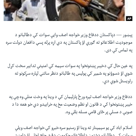
لته
اداریه
ه
خکې
Learning English
رکزي
ټون
پېښور —
دپاکستان ددفاع وزیر خواجه اصف وایي سوات کې دطالبانو د
FOLLOW US
ه
موجودیت اطلاعاتو ته ګوري اؤ پاکستان په دې اړه پرله پسې دافغان دولت سره
اوړئ
په تماس کې دی.
په عین حال کې دخیبر پښتونخوا په سوات سیمه کې امنیتي تدابیر سخت کړل
ژبې
شوي اؤ دسوؤنو په شمیر کې پولیس په طالبانو دنظر ساتنې لپاره سړکونو ته
راویستل شوي دي.
ددفاع وزیر خواجه اصف تیره ورځ پارلیمان کې د وینا په وخت منلې وه چې په
خیبر پښتونخوا کې د قانون او نظم وضعیت مخ په خرابیدو دي خو هغه دا د
صوبې د مسلې پر ځای قامې مسله بللې وه.
اسلام اباد کې یو سیمینار ته وینا اؤ رسنیو سره خبرو کې خواجه اصف ویلي