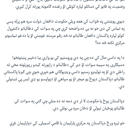
سوات کې دطالبانو دشتون داطلاعاتو حکومت دقیق جاج اخلي اؤ دامنیتي
وضعیت په قابو کې دساتلو لپاره کوټلي اؤ رغنده ګامونه پورته کړل کیږي.
دیوې پوښتنې په ځواب کې هغه ویلي حکومت دافغان دولت سره هم پرله پسې
په تماس کې دی خو نه یې ده واضحه کړې چې په سوات کې دطالبانو دکنټرول
کولو لپاره پاکستان دافغان طالبانو نه څه رقم مرسته غوښتې اؤ یا ددغو تماسونو
مرکزي نکته څه ده؟
دا په داسې حال کې ده چې په دې وروستیو کې یو وارې بیا دخیبر پښتونخوا
دسېلګرۍ په سیمه سوات اؤ دیر کې دطالبانو د راپورته کیدو رپورټونه مخې ته
راغلي دي اؤ په ټولینزو رسنیو داسې ویډيوګانې هم خپرې شوي چې ګویا پاکستاني
طالبانو دپاکستان دپوځ یو میجر اؤ یو سپاهي اؤ دپولیسو یو ډي ایس پي تښتولي
دي.
دپاکستان پوځ یا حکومت لا تر دې دمه نه ده منلې چې ګنې په سوات کې
طالبانو پوځيان نیولي اؤ دځان سره یې بوتلي دي.
خو تیره ورځ دپاکستان په مرکزي پارلیمان یا قامي اسمبلۍ کې دپارلیمان غړي