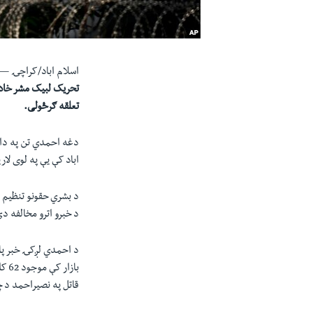
اسلام اباد/کراچۍ 
تحريک لبيک مشر خادم
تعلقه ګرځولی.
اباد کې یې په لوی ل
د بشري حقونو تنظيم ا
د خبرو اترو مخالفه د
د احمدي لږکۍ خبر پا
باز
قاتل په نصيراحمد د چ