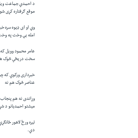
د احمدي جماعت وياند 
موقع ګرفتاره کړى ش
وي او اى ډيوه سره خ
امله يې وخت په وخت
عامر محمود وويل که د
سخت دريځي څوک هم
خبردارى ورکوي که چر
عناصر څوک هم نه
وړاندى نه هم پنجاب
ميشتو احمديانو د شړ
تيره ورځ لاهور ځانګ
دي.