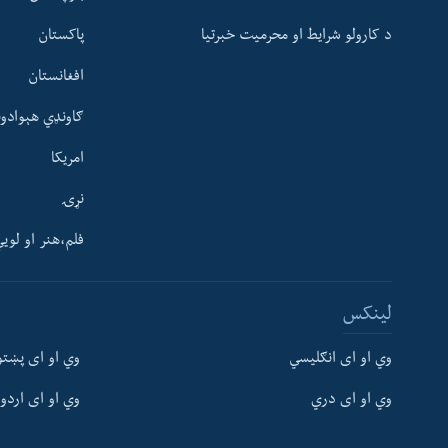
د کارولو شرایط او محرمیت خبرتیا
پاکستان
افغانستان
ګاونډي هېوادون
امریکا
نړۍ
فلم،هنر او لوی
Learning English
لینکس
FOLLOW US
وي او ای انګلیسي
وي او ای پښتو
وي او ای دري
وي او ای اردو
ژبې