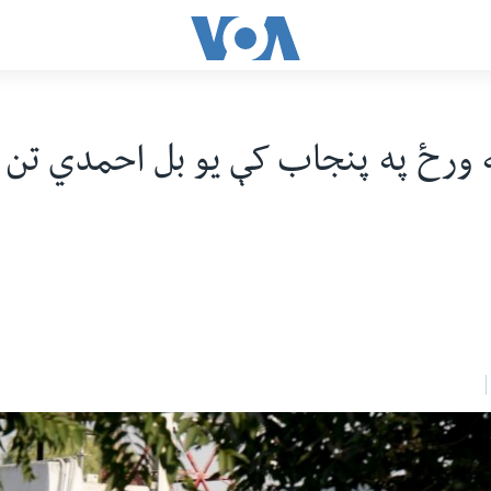
ه ورځ په پنجاب کې يو بل احمدي تن 