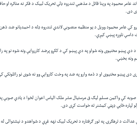
عامر محمود په وپنا قاتل د مذهبي تندروه ډلې تحريک لبيک د فکر نه متاثره او حاف
وى دی.
برو کې عامر محمود وويل د يو منظمه منصوبې لاندې تندروه ډله د احمديانو ضد ذه
 داسې ناوړه پېښې کيږي.
 دې پېښو مخنیوی ونه شواو په دې پېښو کې د ککړو پرضد کارروايي ونه شوه نو په رات
 ونه بخښي.
ى دى پيښو مخنيوى او د ذمه وارو په ضد په وخت کارواېې وو نه شوى نو راتلونکې 
 صوبه کي واکمن مسلم ليګ ق مرستيال مشر ملک الياس اعوان لخوا د يادې صوبې 
لو لپاره ځايي ډپټي کمشنر ته خواست کړى دى.
ړي عدالت د ترهګرۍ په تور ګرفتاره د تحريک لبيک نهه غړي د شواهدو د نيشتوالى له