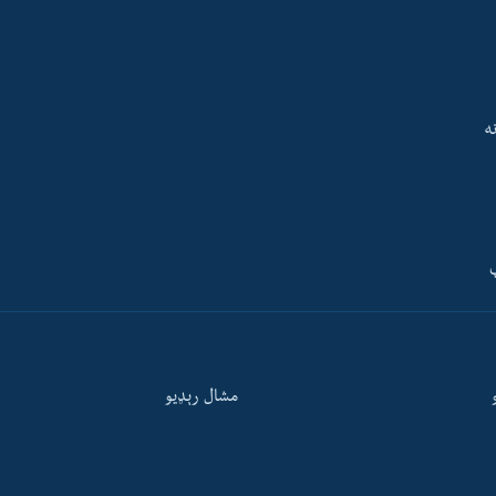
ه
ې
مشال رېډيو