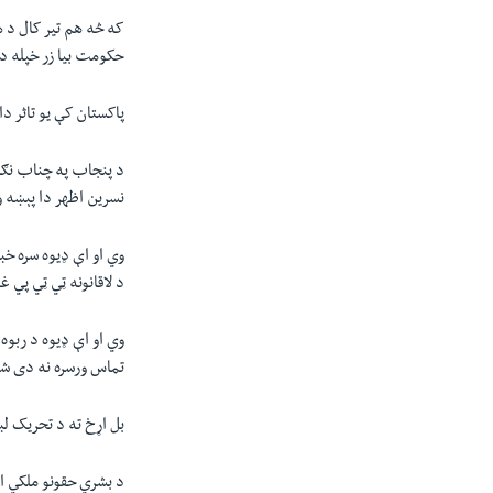
که څه هم تير کال د 
حکومت بيا زر خپله دغ
پاکستان کې يو تاثر 
د پنجاب په چناب نګر
نسرين اظهر دا پېښه 
وي او اې ډيوه سره خب
د لاقانونه ټي ټي پي
وي او اې ډيوه د ربوه
تماس ورسره نه دی ش
بل اړخ ته د تحريک لب
د بشري حقونو ملکي ا