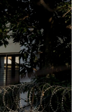
اداریه
لته
ه
خکې
رکزي
ټون
ه
اوړئ