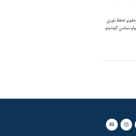
و حقونو تحفظ باوري
ولو سياسي ګوندونو