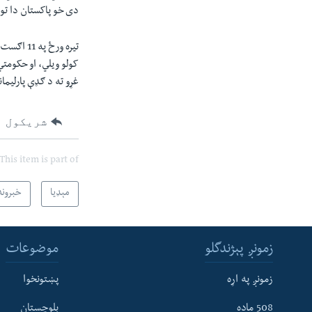
دى خو پاکستان دا تور
تيره ورځ
کولو ويلي، او حکومتي
غړو ته د ګډې پارليما
شریکول
This item is part of
مېډیا
خبرونه
زمونږ پېژندگلو
موضوعات
زمونږ په اړه
پښتونخوا
508 ماده
بلوچستان