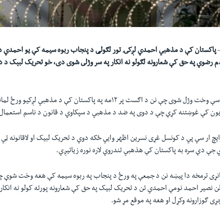
—
پاکستان کې د مذهبي احمدي لږکۍ تور لګولی د پنجاب ربوه سيمه کې يو احمدي د
 رضوي په حق کې شعارونه لګولو نه انکار په سر وژلى شوى دی، خو تحریک لبېک د دغ
دغه احمدي تن په داسې وخت وژل شوی چې نن د اګست پر ۱۲مه په پاکستان کې د مذه
اریون کې غوښتنه کړې چې د دوی په ضد د مذهبي د سپکاوي د قانون د ناسم استعما
يچ ار سي پي د کونسل غړى نسرين اظهر وايي ځکه دوي د تحريک لبيک او لاقانونه ټي ټ
ي جې دې سره به پاکستان کې هذهبي تندروي لاره نوره زياتيږي.
نړى ترمخه دا پيښه نن د جمعې په ورځ د پنجاب په ربوه سيمه کې هغه وخت شوې چ
ار کې موجود 62 کلن نصير احمد نومې احمدي تن د تحريک لبيک په حق کې شعارونه پورته کولو نه انک
ړى ګوزارونه وکړل او هغه په موقع مړ شو.