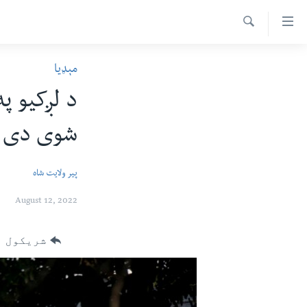
اس
سیدونکی
Search
ینک
کور پاڼه
مېډیا
لته
د سېمې خبرونه
ه
د لږکیو پ
ړاندې
پاکستان
پښتونخوا
رکزي
شوی دی
ټاکنې
بلوچستان
ُزیاتو
امریکا
ه
پیر ولایت شاه
اوړئ
نړۍ
لته
August 12, 2022
افغانستان
ه
خکې
داعش او تندروي
شریکول
رکزي
ټې وي
ټون
ه
دروغ ریښتیا
اوړئ