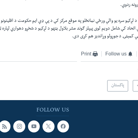
ونه ردوي.
 په 11 اګست د لږکيو سره يو والي ورځې نمانځلو په موقع مرکز کې د پي ډي ايم حکومت د اقليتون
 اتحاد کې شامل دويم لوى پيپلز ګوند مشر بلاول بټهو د لږکيو د شخړو دهواري لپاره ټ
ني کمېټۍ د جوړولو وړانديز هم کړى دى.
Print
Follow us
پاکستان
FOLLOW US