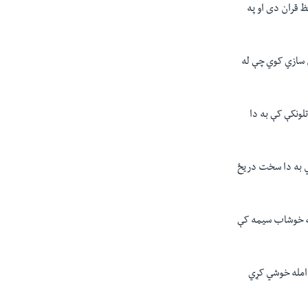
ظ قران دى او په
ن سازي کوي چې له
لونکې کې به دا
کي به دا سخت دريځ
په خوشاب سيمه کې
 امله خوشي کړي