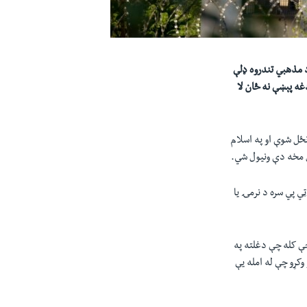
 مذهبي تندروه ډلې
ه پېښې نه ځان لا
بي لږکیو ورځ لمانځل شوې او په اسلام
ل مخه دې ونیول شي.
ي پي سره د نرمۍ يا
ې کله چې دغلته په
ار وکړو چې له امله يې