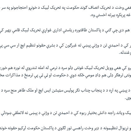
هغې وخت د تحريک انصاف ګوند حکومت په تحریک لبيک د خونړو احتجاجونو په سر بن
ه پرېکړه بيرته اخستې وه.
دا هم دى چې ګنې د پاکستان طاقتوره رياستي ادارى غواړي تحريک لبېک قامي بهير ک
 کې د احمدي تن د وژنې پېښې ته غبرګون کې د بشري حقونو تنظيم ايچ ار سې سي پ
وغندله.
رو کې هغې وويل تحريک لبيک غونتى ډلو سره د نرمي له امله تندروي له نوره هم خور
 غونتى ترهګر ډلى هم ډاډ مومي ځکه دوي د حکومت او ټي ټي پي ترمنځ د مذاکرات م
 د پېښې په اړه د د پنجاب چناب نګر پوليس سټيشن ايس ايچ او ملک طاهر منج سره د
وی.
يک وياند راجه دانش بختيار ربوه کې د احمدي تن د وژنې د پېښى نه لاتعلقي ښودلې 
و نړيوال تنظيمونه د ډير وخت راهسې تور لګوي د پاکستان حکومت لږکيو حقونه خوند