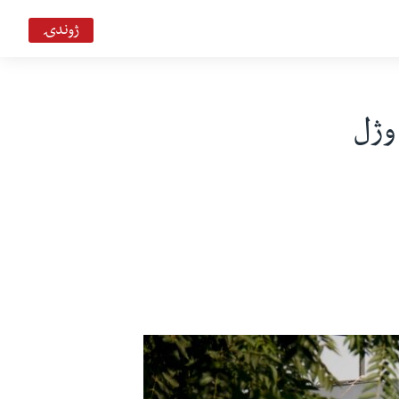
ژوندۍ
وژل