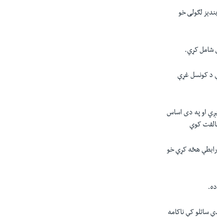
دېز لګولی خو
ې شامل کړي.
ې د کونسل غړې
يږي او په دى اساس
خالفت کوې
 رابطې هڅه کړې خو
ده.
ي ساتلو کې ناکامه