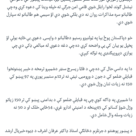
دپښتون ژغورنې غورځنګ مشر منظور پشتین تیره میاشت پېښور کې دعوامي
نیشنل ګوند لخوا رابلل شوې قامي امن جرګې ته خپله وینا کې دعوه کړې وه چې
طالبانو سره مذاکرات روان نه دي بلکې شوي دي اؤ سیمې هم طالبانو ته سپارل
شوې دي.
خو دپاکستان پوځ بیا په ټولنیزو رسنیو دطالبانو د واپسۍ دعوې بې ځایه بولي اؤ
پخپل یو بیان کې یې واضحه کړې ده چې دغه دعوې له مبالغې ډکې دي چې
یوازې دپروپیګنډې په توګه کیږي.
دا په داسې حال کې ده چې د فاټا ريسرچ سنټر دشمېرو ترمخه د خېبر پښتونخوا
قبايلي ضلعو کې د جون د وړومبۍ نېټې نه تر12م ستمبر پورې په 97 پېښو کې
150 نه زيات تنان وژل شوي دي.
دا شمیرې په ډاګه کوي چې په قبايلي ضلعو کې د بدامنۍ پېښو کې تر150 زياتو
وژل شوؤ کسانو کې 45پينځه د امنيتي ادارو غړي، 54ځايې خلک او د 50 نه
زيات وسله وال شامل دي.
د پېښور پوهنتو د جرنلزم دڅانګې استاذ ډاکټر عرفان اشرف د ډیوه خبریال ارشد