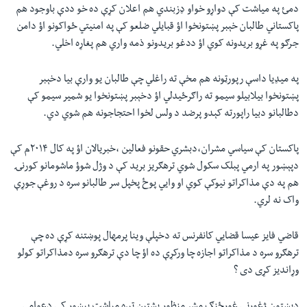
دمئ په میاشت کې دواړو خواو ډزبندي هم اعلان کړې ده خو ددې باوجود هم
پاکستاني طالبان خېبر پښتونخوا اؤ قبایلي ضلعو کې په امنیتي ځواکونو اؤ دامن
جرګو په غړو بریدونه کوي اؤ ددغو بریدونو ذمه واري هم پغاړه اخلي.
په میډيا داسې رپورټونه هم مخې ته راغلي چې طالبان یو وارې بیا دخېبر
پښتونخوا بیلابیلو سیمو ته راګرځیدلي اؤ دخېبر پښتونخوا یو شمیر سیمو کې
دطالبانو دبیا راپورته کېدو پرضد د ولس لخوا احتجاجونه هم شوي دي.
پاکستان کې سیاسي مشران،دبشري حقونو فعالین ،خبریالان اؤ په کال ۲۰۱۴م کې
دپېښور په ارمي پبلک سکول شوي ترهګریز برید کې د وژل شوؤ ماشومانو کورنۍ
هم په دې مذاکراتو نیوکې کوي او وایي پوځ پخپل سر طالبانو سره د روغې جوړې
واک نه لري.
قاضي فایز عیسا قضایي کانفرنس ته دخپلې وینا پرمهال پوښتنه کړې ده چې
ترهګرو سره د مذاکراتو اجازه چا ورکړې ده اؤ چا دې ترهګرو سره دمذاکراتو کولو
وړاندیز کړی دی ؟