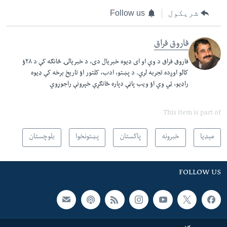
شریکول
Follow us
فاروق فراق
فاروق فراق د وي او ای ډیوه خبریال دی، د خبریالۍ څانګه کې د ۲٨ؤ
کالو اوږده تجربه لري
.
د پښتو، ادب، کلتور اؤ تاریخ برخه کې ډیوه
راډیو، ټي وي اؤ ویب پاڼې دپاره ځانګړې خپرونې راجوړوي
This item is part of
مېډیا
خبرونه
پاکستان
پښتونخوا
بلوچستان
FOLLOW US