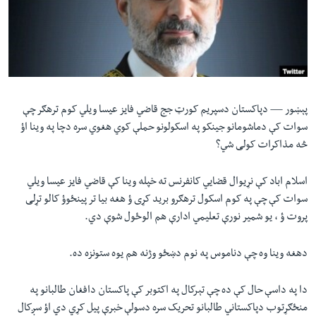
لته
اداریه
ه
خکې
Learning English
رکزي
ټون
FOLLOW US
ه
پېښور —
دپاکستان دسپریم کورټ جج قاضي فایز عیسا ویلي کوم ترهګر چې
اوړئ
سوات کې دماشومانو جینکو په اسکولونو حملې کوي هغوي سره دچا په وینا اؤ
څه مذاکرات کولی شي؟
ژبې
اسلام اباد کې نړیوال قضایي کانفرنس ته خپله وینا کې قاضي فایز عیسا ویلي
سوات کې چې په کوم اسکول ترهګرو برید کړی ؤ هغه بیا تر پینځوؤ کالو تړلی
پروت ؤ ، یو شمیر نورې تعلیمي ادارې هم الوځول شوې دي.
دهغه وینا وه چې دناموس په نوم دښځو وژنه هم یوه ستونزه ده.
دا په داسې حال کې ده چې تېرکال په اکتوبر کې پاکستان دافغان طالبانو په
منځګړتوب دپاکستاني طالبانو تحریک سره دسولې خبرې پیل کړي دي اؤ سږکال