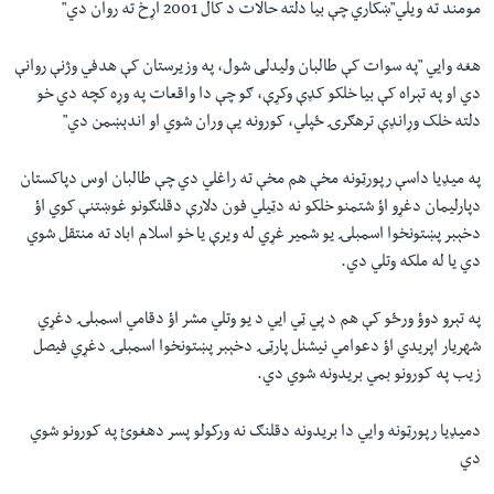
مومند ته ویلي"ښکاري چې بيا دلته حالات د کال 2001 اړخ ته روان دي"
هغه وایي "په سوات کې طالبان وليدلی شول، په وزيرستان کې هدفي وژنې روانې
دي او په تېراه کې بيا خلکو کډې وکړې، ګو چې دا واقعات په وړه کچه دي خو
دلته خلک وړانډې ترهګرۍ ځپلي، کورونه یې وران شوي او اندېښمن دي"
په میډيا داسې رپورټونه مخې هم مخې ته راغلي دي چې طالبان اوس دپاکستان
دپارلیمان دغړو اؤ شتمنو خلکو نه دټیلي فون دلارې دقلنګونو غوښتنې کوي اؤ
دخېبر پښتونخوا اسمبلۍ یو شمیر غړي له ویرې یا خو اسلام اباد ته منتقل شوي
دي یا له ملکه وتلي دي.
په تېرو دوؤ ورځو کې هم د پي ټي ایي د یو وتلي مشر اؤ دقامي اسمبلۍ دغړي
شهریار اپریدي اؤ دعوامي نیشنل پارټۍ دخېبر پښتونخوا اسمبلۍ دغړي فیصل
زیب په کورونو بمي بریدونه شوي دي.
دمیډیا رپورټونه وایي دا بریدونه دقلنګ نه ورکولو پسر دهغوئ په کورونو شوي
دي