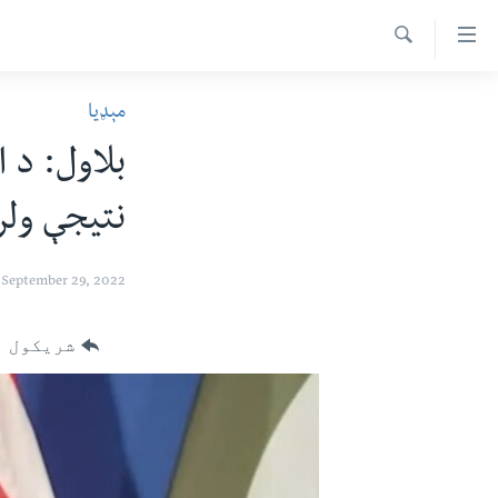
اس
سیدونکی
Search
ینک
کور پاڼه
مېډیا
لته
د سېمې خبرونه
ه
بلاول: د 
ړاندې
پاکستان
پښتونخوا
رکزي
نتيجې ول
ټاکنې
بلوچستان
ُزیاتو
امریکا
ه
September 29, 2022
اوړئ
نړۍ
لته
افغانستان
شریکول
ه
خکې
داعش او تندروي
رکزي
ټې وي
ټون
ه
دروغ ریښتیا
اوړئ