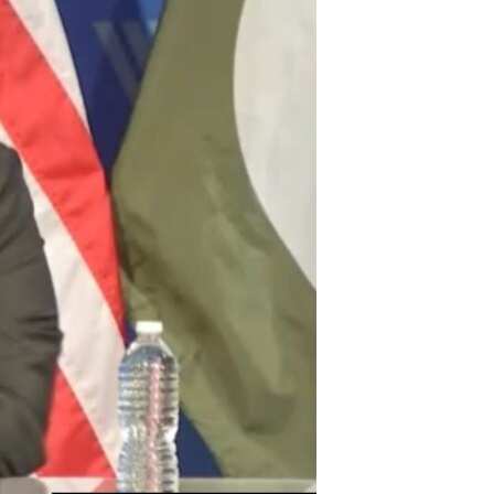
اداریه
لته
ه
خکې
رکزي
ټون
ه
اوړئ