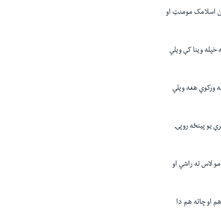
ان اسلامک مومنټ او
خپله وينا کې ويلي
ه ورکوي هغه ويلي
رې يو پينځه روپۍ
مو لاس ته راشي او
 او چاته هم دا