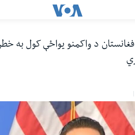
افغانستان د واکمنو يواځې کول به خطر
ري