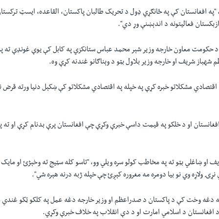
 "په افغانستان کې په ځانګړي ډول د تحریک طالبان پاکستان، القاعده، ايسټ ترکست
کستان فعاليتونه د اندېښنې وړ دي".
نو د حکومت معاون خارجه وزير شېر محمد عباس ستانکزي په کابل کې يوې غونډې ته په 
م شهباز شريف او خارجه وزير بلاول بټو د وېناګانو غندنه کړې وه.
 اقتصادي مشکلاتو خبره کړې په خپله په اقتصادي مشکلاتو کې ښکېل دنيا ورته قرض ن
غانستان او د خلکو په قيمت داسې خبرې وکړې چې افغانستان پرې بدنام کړې او ته پ
يف او ښاغلي بټو ته په مخاطب کولو سره ویلي وو، "تاسو کله سټيج ته وخېژئ او مايک 
 نړۍ ولاړه وي نو بيا دومره مه مغروره کېږئ چې خپله ژبه درنه هېره شي".
ه دغه وخت کې د پاکستان د صدراعظم او وزير خارجه دغه عمل په کلکو ټکو غندي هم
 افغانستان د اسلامي امارت او د دې انقلاب په خلاف خبرې وکړي.