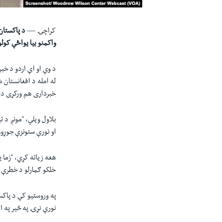
کراچۍ —
د پاکستان 
واکمنو بيا يواځې کو
د وي او اې اردو د خبر
له امله د افغانستان 
خبرداری هم ورکړی د
بلاول ويلي، "مونږ د 
او نورې ستونزې جوړوو
هغه زياته کړې، "زما
خلکو ګمارلو د خطرې پ
په وروستیو کې د پاکس
نورې نړۍ په څېر په اف