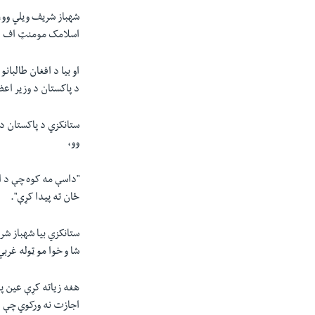
شهباز شریف ويلي وو،
اسلامک مومنټ اف ازب
او بيا د افغان طالبا
د پاکستان د وزير اعظ
ستانکزي د پاکستان د
وو،
"داسې مه کوه چې د اف
ځان ته پيدا کړې".
ستانکزي بيا شهباز شر
شا و خوا مو ټوله غربي
هغه زياته کړې عين پ
اجازت نه ورکوي چې د