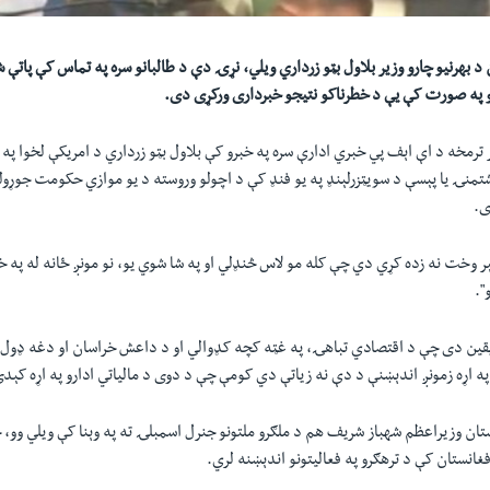
د بهرنيو چارو وزیر بلاول بټو زرداري ویلي، نړۍ دې د طالبانو سره په تماس کې پاتې 
لو په صورت کې يې د خطرناکو نتيجو خبرداری ورکړی دی.
 ترمخه د اې اېف پي خبري ادارې سره په خبرو کې بلاول بټو زرداري د امریکې لخوا په 
شتمنۍ يا پېسې د سويټزرلېنډ په يو فنډ کې د اچولو وروسته د يو موازي حکومت جوړول
ی.
تېر وخت نه زده کړي دي چې کله مو لاس څنډلي او په شا شوي يو، نو مونږ ځانه له په خ
".
 يقين دی چې د اقتصادي تباهۍ، په غټه کچه کډوالي او د داعش خراسان او دغه ډول 
ه اړه زمونږ اندېښنې د دې نه زياتې دي کومې چې د دوی د مالياتي ادارو په اړه کېد
تان وزیراعظم شهباز شريف هم د ملګرو ملتونو جنرل اسمبلۍ ته په وېنا کې ويلي وو،
غانستان کې د ترهګرو په فعاليتونو اندېښنه لري.