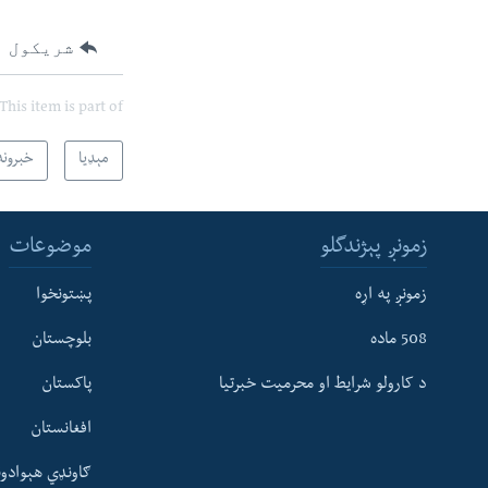
شریکول
This item is part of
مېډیا
خبرونه
زمونږ پېژندگلو
موضوعات
زمونږ په اړه
پښتونخوا
508 ماده
بلوچستان
د کارولو شرایط او محرمیت خبرتیا
پاکستان
افغانستان
ګاونډي هېوادون