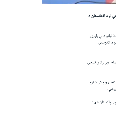
شي او د افغانستان د
طالبانو د بې باورۍ
و د اندېښنې
پله غېر ارادي نتيجې
تنظيمونو کې د نوو
ی شي.
 چې پاکستان هم د