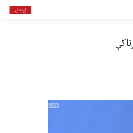
ژوندۍ
ناکې