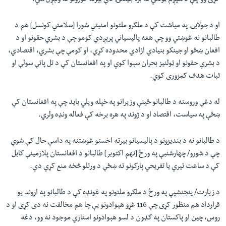
کړی وو چې د شپږم ټولګي نه بره جينکۍ دې بیرته کورونو ته ولېږل شي.
او د جولايۍ په مياشت کې د ملګرو ملتونو امنيتي شورا [سلامتي کونسل] هم د
طالبانو نه غوښتي وو چې هغه پاليسياني پرېږدي کومو چې د بشري حقونو او د
افغان ښځو او جينکو بنيادي ازادي محدوده کړې، او کومې چې بشري، اقتصادي،
د بشري حقونو او ټولنيز بحران سېوا کوي او په افغانستان کې د تل پاتې سولې او
ثبات هدف کمزوری کوي.
له دغې وروسته د طالبانو ځینې وزيرانو په خپله ویلي بايد چې په افغانستان کې
ښځې په سياست، اقتصاد او د ژوند په هره برخه کې فعاله ونډه ولري.
د طالبانو نه د بندیزونو د پاليسيانو بيرته اخستو غوښتنه په داسې حال کې شوې
چې د شورو/ چهارشنبې په ورځ [نهم اکتوبر] طالبانو د افغانستان پلازمينې کابل
کې د ساعت تیري يا تفريحي پارکونو ته ښځې د ورتلو څخه منع کړي دي.
د زيارت/ پنجنشپې په ورځ د ملګرو ملتونو په غونډه کې د طالبانو په اړوند يو
قرارداد هم منظور کړی چې 116 غړو هېوادونو يې چا هم مخالفت نه دی کړی او د
روس، چين او پاکستان په ګډون د لسو هېوادونو استازي موجود نه وو، دغه