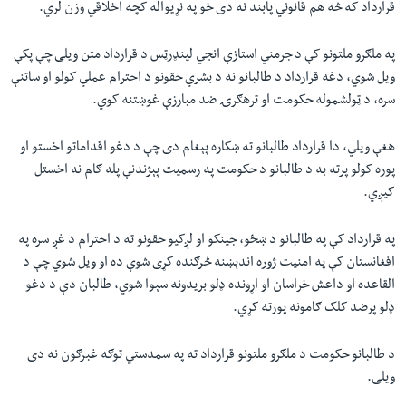
قرارداد که څه هم قانوني پابند نه دی خو په نړيواله کچه اخلاقي وزن لري.
په ملګرو ملتونو کې د جرمني استازې انجي لینډرټس د قرارداد متن ویلی چې پکې
ويل شوي، دغه قرارداد د طالبانو نه د بشري حقونو د احترام عملي کولو او ساتنې
سره، د ټولشموله حکومت او ترهګرۍ ضد مبارزې غوښتنه کوي.
هغې ويلي، دا قرارداد طالبانو ته ښکاره پېغام دی چې د دغو اقداماتو اخستو او
پوره کولو پرته به د طالبانو د حکومت په رسميت پېژندنې پله ګام نه اخستل
کيږي.
په قرارداد کې په طالبانو د ښځو، جينکو او لږکيو حقونو ته د احترام د غږ سره په
افغانستان کې په امنيت ژوره اندېښنه څرګنده کړی شوې ده او ويل شوي چې د
القاعده او داعش خراسان او اړونده ډلو بريدونه سېوا شوي، طالبان دې د دغو
ډلو پرضد کلک ګامونه پورته کړي.
د طالبانو حکومت د ملګرو ملتونو قرارداد ته په سمدستي توګه غبرګون نه دی
ویلی.