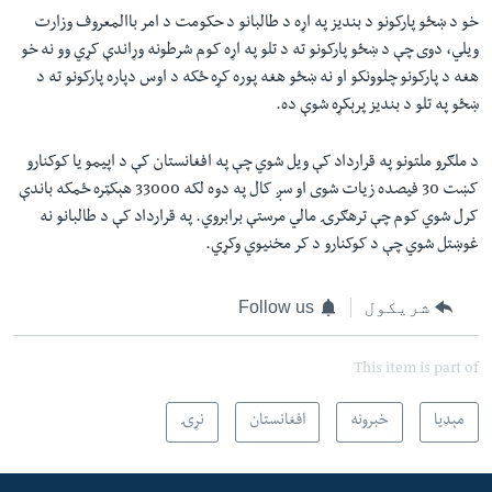
خو د ښځو پارکونو د بنديز په اړه د طالبانو د حکومت د امر باالمعروف وزارت
ویلي، دوی چې د ښځو پارکونو ته د تلو په اړه کوم شرطونه وړاندې کړي وو نه خو
هغه د پارکونو چلوونکو او نه ښځو هغه پوره کړه ځکه د اوس دپاره پارکونو ته د
ښځو په تلو د بنديز پرېکړه شوې ده.
د ملګرو ملتونو په قرارداد کې ویل شوي چې په افغانستان کې د اپيمو يا کوکنارو
کښت 30 فيصده زیات شوی او سږ کال په دوه لکه 33000 هېکټره ځمکه باندې
کرل شوي کوم چې ترهګرۍ مالي مرستې برابروي. په قرارداد کې د طالبانو نه
غوښتل شوي چې د کوکنارو د کر مخنيوي وکړي.
شریکول
Follow us
This item is part of
مېډیا
خبرونه
افغانستان
نړۍ