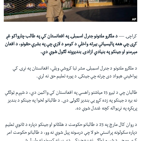
لته
اداریه
ه
خکې
Learning English
رکزي
ټون
کراچۍ —
د ملګرو ملتونو جنرل اسمبلۍ په افغانستان کې په طالب چارواکو غږ
FOLLOW US
ه
کړی چې هغه پاليسياني بيرته واخلي د کومو د لارې چې په بشري حقونو، د افغان
اوړئ
مېرمنو او جينکو په بنيادي ازادۍ بنديزونه لګول شوي دي.
د ملګرو ملتونو د جنرل اسمبلۍ مشر تبا کروشي ویلي، افغانستان په نړۍ کې
ژبې
يواځيني هېواد دی چرته چې جينکۍ د پوره تعليم حق نه لري.
طالبان چې د تيرو 15 میاشتو راهسې په افغانستان کې واکمن دي، د شپږم ټولګي
نه بره د جینکو په زده کړو يې بنديز لګولی دی. د طالبانو لخوا په جينکو د بندیز
پرېکړه په نړيواله کچه غندل شوې ده.
د روان کال مارچ په 23 د طالبانو حکومت د هلکانو او جينکو دپاره د ثانوي تعلیم
دپاره سکولونه پرانستي خو لا چې درسونه پېل شوي نه وو، د طالبانو حکومت امر