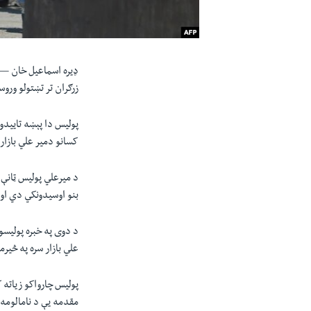
ډيره اسماعیل خان 
زرګران تر تښتولو ورو
پولیس دا پېښه تاییدوي
کسانو دمیر علي بازار 
د میرعلي پولیس ټانې 
بنو اوسیدونکي دي او پ
د دوی په خبره پولیسو 
علي بازار سره په څی
پولیس چارواکو زیاته 
مقدمه یې د نامالومه