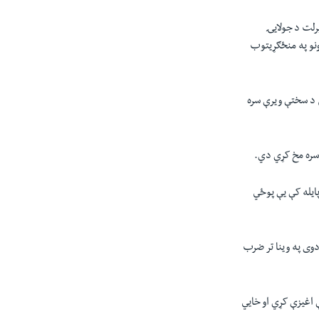
رلت د جولایۍ
نو په منځګړیتوب
ن د سختې ویرې سره
 سره مخ کړي دي.
لیات کړي چې په پایله کې يې پوځي
وی په وینا تر ضرب
 اغیزې کړي او خایي