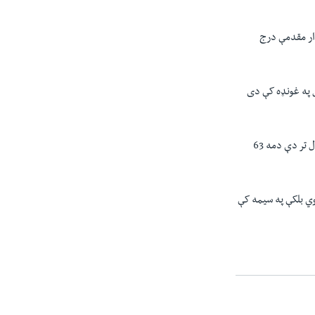
دار مقدمې درج
ل په غونډه کې دی
د جولایۍ په میاشت کې د شمالي وزیرستان د انتظامیې مشر شاهد علي يوې خبري غونډې ته ویلي وو سږ کال تر دې دمه 63
وي بلکې په سیمه کې