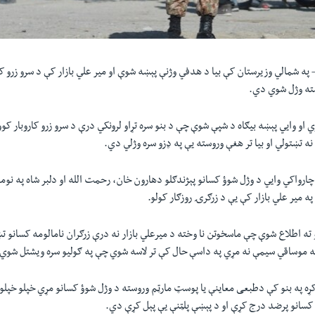
—
په شمالي وزیرستان کې بیا د هدفي وژنې پېښه شوې او میر علي بازار کې د سرو زرو ک
سته وژل شوي دي.
 او وایي پېښه بیګاه د شپې شوې چې د بنو سره تړاو لرونکي درې د سرو زرو کاروبار کوو
نه تښتولي او بیا تر هغې وروسته یې په ډزو سره وژلي دي.
چارواکي وایي د وژل شوؤ کسانو پېژندګلو دهارون خان، رحمت الله او دلبر شاه په نو
ه میر علي بازار کې یې د زرګرۍ روزګار کولو.
ته اطلاع شوې چې ماسخوتن نا وخته د میرعلي بازار نه درې زرګران نامالومه کسانو تښت
رمه موساقي سیمې نه مړي په داسې حال کې تر لاسه شوي چې په ګولیو سره ویشتل شوي
کړه په بنو کې دطبعی معاینې یا پوسټ مارټم وروسته د وژل شوؤ کسانو مړي خپلو خپلو
 کسانو پرضد درج کړې او د پېښې پلټنې یې پېل کړې دي.