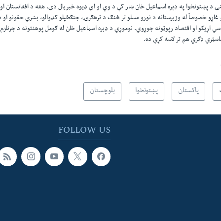
ی د پښتونخوا په ډېره اسماعیل خان ښار کې د وي او اې ډیوه خبریال دی. هغه د افغانستان او 
 غاړو خصوصاً له وزیرستانه د نورو مسلو تر څنګ د ترهګرۍ، جنګځپلو کډوالو، بشري حقونو او د
سي اړیکو او اقتصاد رپوټونه جوړوي. نوموړي د ډېره اسماعیل خان له ګومل پوهنتونه د جرنلزم ل
اسټري ډګري هم تر لاسه کړې ده.
پاکستان
پښتونخوا
بلوچستان
FOLLOW US