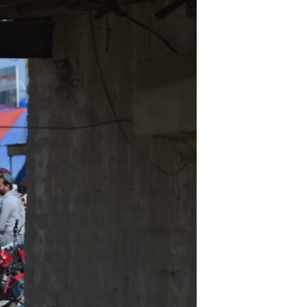
اداریه
لته
ه
خکې
رکزي
ټون
ه
اوړئ