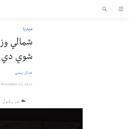
اس
سیدونکی
Search
ینک
کور پاڼه
مېډیا
لته
د سېمې خبرونه
ه
شمالي وزی
ړاندې
پاکستان
پښتونخوا
رکزي
شوي دي
ټاکنې
بلوچستان
ُزیاتو
امریکا
ه
عدنان بېټنی
اوړئ
نړۍ
لته
November 29, 2022
افغانستان
ه
خکې
داعش او تندروي
شریکول
رکزي
ټې وي
ټون
ه
دروغ ریښتیا
اوړئ