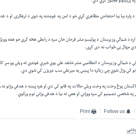
ه پریښولو مجبور کړي دي.
د پاره بیا بیا احتجاجي مظاهرې کړي خو د امن په غوښتنه په دوی د ترهګرۍ او د غ
 اړه د شمالي وزیرستان د پولیسو مشر فرحان خان سره د رابطې هڅه کړې خو هغه ووی
دې مهال یې ځواب نه دی کړی.
و کې وژل شوي چې زیاتره دا پېښې په میرعلي سب ډویژن کې شوي دي.
پاکستان پوځ وخت په وخت ویلي حالات په قابو کې دي او هره پېښه د هدفي وژنو نه 
ل په شخصي دښمنیو کې سره ووژني او هغې ته بیا د هدفي وژنې نوم ورکوي.
Print
Follow us
ېټنی