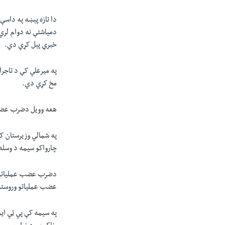
دا تازه پېښه په داس
دمیاشتې نه دوام لري
خبرې پېل کړي دي.
په میرعلي کې د تاجرا
مخ کړي دي.
هغه وویل دضرب عضب عم
چارواکو سیمه د وسله و
دضرب عضب عملیاتو نه
عضب عملیاتو وروسته 530 ځایي کسان په هدفي بریدونو کې وژل شوي
په سیمه کې پي ټي ایم