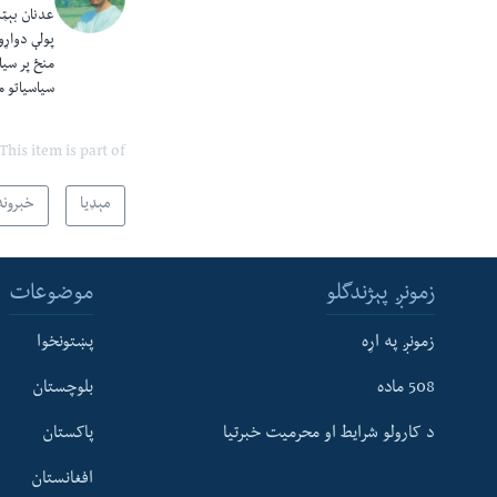
عدنان بېټن
پولې دواړو
منځ پر سیا
سیاسیاتو م
This item is part of
مېډیا
خبرونه
زمونږ پېژندگلو
موضوعات
زمونږ په اړه
پښتونخوا
508 ماده
بلوچستان
د کارولو شرایط او محرمیت خبرتیا
پاکستان
افغانستان