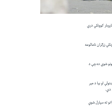
اروبار کوونکي درې
نکي زرګران نامالومه
مونو شوې ده چې د
ولي او بیا د میر
 دي.
انو ته سپارل شوي