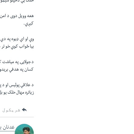
خلک یې دخپلو سیمو پ
هغه وویل دوی د امن 
کیږي.
وي او اې ډیوه په دې
بیا ځواب کوي خو تر 
کسان په هدفي بریدون
د علاقې پولیس او د 
زیاتره مهال خلک یو ب
شریکول
عدنان ب