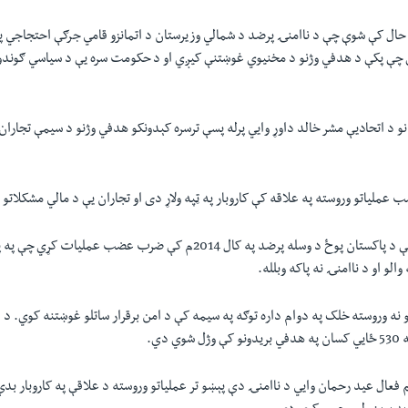
ې حال کې شوې چې د ناامنۍ پرضد د شمالي وزیرستان د اتمانزو قامي جرګې احتجاجي پ
 چې پکې د هدفي وژنو د مخنيوي غوښتنې کیږي او د حکومت سره یې د سیاسي ګوندو
نو د اتحادیې مشر خالد داوړ وایي پرله پسې ترسره کېدونکو هدفي وژنو د سیمې تجارا
لیاتو وروسته په علاقه کې کاروبار په ټپه ولاړ دی او تجاران یې د مالي مشکلاتو
په شمالي وزیرستان کې د پاکستان پوځ د وسله پرضد په کال 2014م کې ضرب عضب عم
الو او د ناامنۍ نه پاکه وبلله.
 وروسته خلک په دوام داره توګه په سيمه کې د امن برقرار ساتلو غوښتنه کوي. د د
 دي.
 فعال عید رحمان وایي د ناامنۍ دې پېښو تر عملیاتو وروسته د علاقې په کاروبار بدې