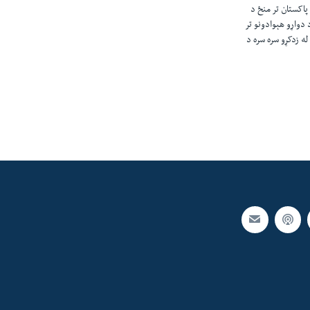
پاکستان تر منځ د
 دواړو هېوادونو تر
ه زدکړو سره سره د