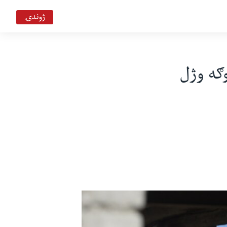
ژوندۍ
ګه وژل