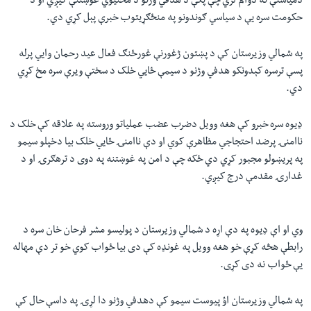
دمیاشتې نه دوام لري چې پکې د هدفي وژنو د مخنيوي غوښتنې کیږي او د
حکومت سره یې د سیاسي ګوندونو په منځګړیتوب خبرې پېل کړي دي.
په شمالي وزیرستان کې د پښتون ژغورنې غورځنګ فعال عید رحمان وایي پرله
پسې ترسره کېدونکو هدفي وژنو د سیمې ځایي خلک د سختې ویرې سره مخ کړي
دي.
ډيوه سره خبرو کې هغه وویل دضرب عضب عملیاتو وروسته په علاقه کې خلک د
ناامنۍ پرضد احتجاجي مظاهرې کوي او دې ناامنۍ ځایي خلک بیا دخپلو سیمو
په پریښولو مجبور کړي دي ځکه چې د امن په غوښتنه په دوی د ترهګرۍ او د
غدارۍ مقدمې درج کیږي.
وي او اې ډیوه په دې اړه د شمالي وزیرستان د پولیسو مشر فرحان خان سره د
رابطې هڅه کړې خو هغه وویل په غونډه کې دی بیا ځواب کوي خو تر دې مهاله
یې ځواب نه دی کړی.
په شمالي وزیرستان اؤ پیوست سیمو کې دهدفي وژنو دا لړۍ په داسې حال کې