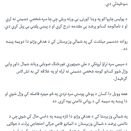
سوځیدلي دي.
د پولیس چارواکو په وینا کورنۍ یې ورته ویلي چې چا سره شخصي دښمني نه لري
او د نامالومه کسانو پرضد یې مقدمه درج کړې او د پېښې پلټنې یې پېل کړې دي.
روانه ددسمبر میاشت کې په شمالي وزیرستان کې د هدفي وژنو دا دویمه پېښه
ده .
د سیمې سره تړاؤ لرونکي د ملي جمهوري غورځنګ صوبایي ویاند جمال داوړ وایي
وژل شوو کسانو کومه شخصي دښمني نه لرله او په علاقه کې به تش لاس
ګرځیدل.
هغه وویل دا کسان د پوځي پوستې سره نزدې په څو میټره فاصله کې وژل شوي او
دا پېښه په سیمه کې د روانې ناامنې یوه کړۍ ده
په شمالي وزیرستا کې د هدفي وژنو دا تازه پېښه په داسې حال کې شوې چې د
ناامنۍ پرضد د شمالي وزیرستان د اتمانزو قامي جرګې احتجاجي پرلت د جولایۍ