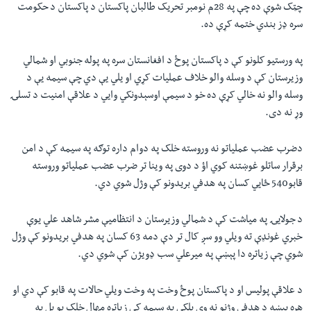
چټک شوې ده چې په 28م نومبر تحريک طالبان پاکستان د پاکستان د حکومت
سره ډز بندي ختمه کړې ده.
په ورستيو کلونو کې د پاکستان پوځ د افغانستان سره په پوله جنوبي او شمالي
وزیرستان کې د وسله والو خلاف عملیات کړي او يلي يې دي چې سیمه یې د
وسله والو نه خالي کړې ده خو د سیمې اوسېدونکي وايي د علاقې امنیت د تسلۍ
وړ نه دی.
دضرب عضب عملیاتو نه وروسته خلک په دوام داره توګه په سيمه کې د امن
برقرار ساتلو غوښتنه کوي اؤ د دوی په وینا تر ضرب عضب عملیاتو وروسته
قابو540 ځایي کسان په هدفي بریدونو کې وژل شوي دي.
د جولایۍ په میاشت کې د شمالي وزیرستان د انتظامیې مشر شاهد علي يوې
خبري غونډې ته ویلي وو سږ کال تر دې دمه 63 کسان په هدفي بریدونو کې وژل
شوي چې زیاتره دا پېښې په میرعلي سب ډویژن کې شوي دي.
د علاقې پولیس او د پاکستان پوځ وخت په وخت ویلي حالات په قابو کې دي او
هره پېښه د هدفي وژنو نه وي بلکې په سیمه کې زیاتره مهال خلک یو بل په