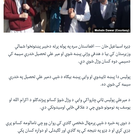
لته
اداریه
ه
خکې
Learning English
رکزي
ټون
FOLLOW US
ه
ډیره اسماعیل خان —
افغانستان سره په پوله پرته دخېبر پښتونخوا شمالي
اوړئ
وزیرستان کې بیا د هدفي وژنې پېښه شوې او میر علي تحصیل خدري سیمه کې
دسیمې دوه کسان وژل شوي دي.
ژبې
پولیس دا پېښه تاییدوي او وایي پېښه بیګاه د شپې دمیر علي تحصیل په خدري
سیمه کې شوې ده.
د میرعلي پولیس ټانې چارواکي وایي د وژل شوؤ کسانو پېژندګلو د اکرام الله او
یوسف په نومونو شوې چې د علاقې ځایي اوسیدونکي دي.
د دوی په خبره د شپې پرمهال شخصي ګاډي کې روان وو چې نامالومه کسانو پرې
ډزې کړې او د ډزو په نتیجه کې په ګاډي اور لګیدلۍ او دواړه کسان پکې