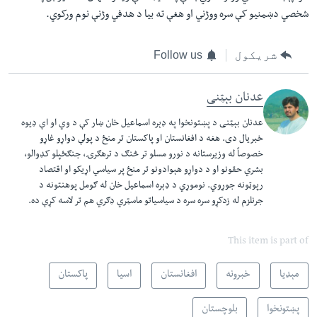
شخصي دښمنیو کې سره ووژني او هغې ته بیا د هدفي وژنې نوم ورکوي.
شریکول
Follow us
عدنان بېټنی
عدنان بېټنی د پښتونخوا په ډېره اسماعیل خان ښار کې د وي او اې ډیوه
خبریال دی. هغه د افغانستان او پاکستان تر منځ د پولې دواړو غاړو
خصوصاً له وزیرستانه د نورو مسلو تر څنګ د ترهګرۍ، جنګځپلو کډوالو،
بشري حقونو او د دواړو هېوادونو تر منځ پر سیاسي اړیکو او اقتصاد
رپوټونه جوړوي. نوموړي د ډېره اسماعیل خان له ګومل پوهنتونه د
جرنلزم له زدکړو سره سره د سیاسیاتو ماسټري ډګري هم تر لاسه کړې ده.
This item is part of
مېډیا
خبرونه
افغانستان
اسیا
پاکستان
پښتونخوا
بلوچستان