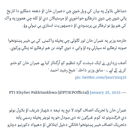
دښاغلي بلاول په بیان کې ویل شوي چې دعمران خان اؤ دهغه دملګرو دا تاریخ
پاتې شوی چې دوي دترهګرو خواخوږي اؤ مرستیالان دي اؤ کله چې هغوئ‌ په واک
کې هم وؤ نو ترهګر یې پرېښودي اؤ دجمهوریت استازي یې نیولي وؤ.
خارجه وزیر په عمران خان تور لګولی چې پخپله واکمنۍ کې یې خیبر پښتونخوا
صوبه ترهګرو ته سپارلې وه اؤ وایي د دوي ګوند نن هم ترهګرو ته پنګې ورکوي.
آصف زرداری نے ایک دہشت گرد تنظیم کو آرگنائز کیا ہے عمران خان کو ختم
کرنے کے لیے ۔- سابق وزیر داخلہ ' شيخ رشید احمد '
pic.twitter.com/9xaS5tzq3S
January 28, 2023
— PTI Khyber Pakhtunkhwa (@PTIKPOfficial)
عمران خان یا تحریک انصاف ګوند لا نیغ په نیغه د شهباز شریف اؤ بلاول بوټو
دې څرګندونو ته کوم غبرګون نه دی ښودل خو په ټویټر پخپله رسمي پاڼه
دتحریک انصاف خیبر پښتونخوا څانګې دخپل ایتلافي اؤ دهیواد دکورنیو دچارو