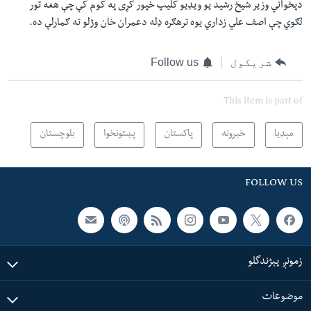
دپخواني وزیر شیخ رشید یو ویډیو کلیپ خپور کړی په کوم کې چې هغه تور
لګوي چې اصف علي زداري یوه ترهګره ډله دعمران خان وژلو ته ګمارلې ده.
شریکول
Follow us
This item is part of
مېډیا
خبرونه
پاکستان
پښتونخوا
بلوچستان
FOLLOW US
زمونږ پېژندگلو
موضوعات