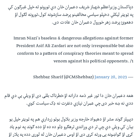
دپاکستان وزیراعظم شهباز شریف دعمران خان دې تورونو ته خپل غبرګون کې
په ټویټر لیکلي دخپلو سیاسي مخالفینو پرضد سازشونه کول،تورونه لګول اؤ
دهغوئ پرضد زهر خورول دعمران خان عادت دی.
Imran Niazi's baseless & dangerous allegations against former
President Asif Ali Zardari are not only irresponsible but also
conform to a pattern of conspiracy theories meant to spread
venom against his political opponents. /1
January 28, 2023
— Shehbaz Sharif (@CMShehbaz)
هغه دعمران خان دا تور غیر ذمه دارانه اؤ خطرناک بللی دی اؤ ویلي یې دي قام
ددې نه ښه خبر دی چې عمران نیازي دنفرت نه ډک سیاست کوي.
دپیپلز ګوند مشر اؤ دهیواد خارجه وزیر بلاول بوټو زرداري هم په ټویټر خپل یو
بیان کې ویلي دي چې تر دې وړاندې ترهګرو ډلو ده ده اؤ دده ګوند په نوم یاد
کړی اؤ ګواښونه یې ورته کړي دي اؤ اوس دعمران خان له لوري دده په پلار اؤ