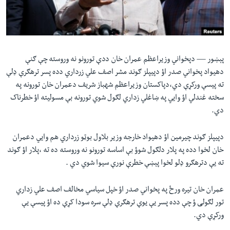
لته
اداریه
ه
خکې
Learning English
رکزي
ټون
پېښور —
دپخواني وزیراعظم عمران خان ددې تورونو نه وروسته چې ګنې
FOLLOW US
ه
دهیواد پخواني صدر اؤ دپیپلز ګوند مشر اصف علي زرداري دده پسر ترهګرې ډلې
اوړئ
ته پیسې ورکړې دي،دپاکستان وزیراعظم شهباز شریف دعمران خان تورونه په
سخته غندلي اؤ وایي په ښاغلي زداري لګول شوي تورونه بې مسولیته اؤ خطرناک
دي.
ژبې
دپیپلز ګوند چیرمین اؤ دهیواد خارجه وزیر بلاول بوټو زرداري هم وایي دعمران
خان لخوا دده په پلار دلګول شوؤ بې اساسه تورونو نه وروسته ده ته ،پلار اؤ ګوند
ته یې دترهګرو ډلو لخوا پېښې خطرې نورې سیوا شوي دي .
عمران خان تیره ورځ په پخواني صدر اؤ خپل سیاسي مخالف اصف علي زداري
تور لګولی ؤ چې دده پسر یې یوې ترهګرې ډلې سره سودا کړې ده اؤ پیسې یې
ورکړې دي.