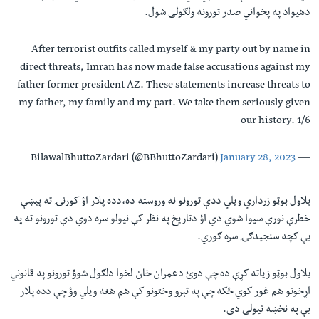
دهیواد په پخواني صدر تورونه ولګولی شول.
After terrorist outfits called myself & my party out by name in
direct threats, Imran has now made false accusations against my
father former president AZ. These statements increase threats to
my father, my family and my part. We take them seriously given
our history. 1/6
January 28, 2023
— BilawalBhuttoZardari (@BBhuttoZardari)
بلاول بوټو زرداري ویلي ددې تورونو نه وروسته ده،دده پلار اؤ کورنۍ ته پېښې
خطرې نورې سیوا شوي دي اؤ دتاریخ په نظر کې نیولو سره دوي دې تورونو ته په
بې کچه سنجیدګۍ سره ګوري.
بلاول بوټو زیاته کړې ده چې دوئ دعمران خان لخوا دلګول شوؤ تورونو په قانوني
اړخونو هم غور کوي ځکه چې په تېرو وختونو کې هم هغه ویلي وؤ چې دده پلار
یې په نخښه نیولی دی.