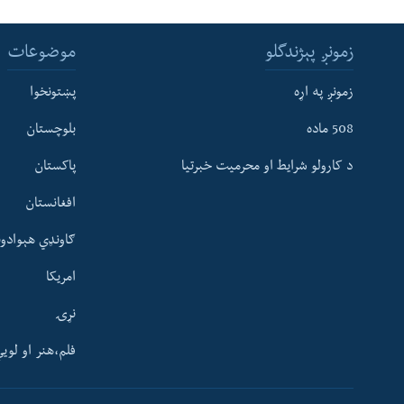
زمونږ پېژندگلو
موضوعات
زمونږ په اړه
پښتونخوا
508 ماده
بلوچستان
د کارولو شرایط او محرمیت خبرتیا
پاکستان
افغانستان
ګاونډي هېوادون
امریکا
نړۍ
فلم،هنر او لوی
Learning English