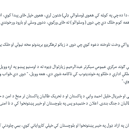
ا ده چې په کوټه کې هغوی (وسلوالي ډلې) شتون لري، هغوی خپل ځای پېدا کوي، انټ
غه کوم خلګ دي چې دوی ( وسلوالو ) ته ځای ورکوي، ددوی وسلې او بارود ورخوندي ک
واکي وخت ناوخته دعوه کوي چې دوی د زياتو ترهګريزو بریدونو مخه نيولې او خلک يې
 ګوند مرکزي عمومي سېکرتر عبدالرحيم زيارتوال ډيوه ته د اوسنيو پېښو په اړه ووي
لکي ادارې د خلکو په خونديتوب کې ناکامه شوي دي، هغه وويل، " دوی دې ځواب 
وي."
 او خبريال خلیل احمد وایي د پاکستان او د تحریک طالبان پاکستان تر منځ د امن د خ
لبان د جنګ بندۍ اعلان د ختمېدو پس په بلوچستان او خېبر پښتونخوا کي د نا امنۍ
ن په ازاد ډول په خېبر پښتونخوا او بلوچستان کې خپلې کاروایانې کوي، بمي چاودنې