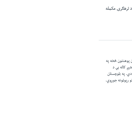
 د ترهګرۍ مکمله
ن پوهنتون څخه په
شپږ کاله یې د
 دي. په بلوچستان
تو رپوټونه جوړوي.