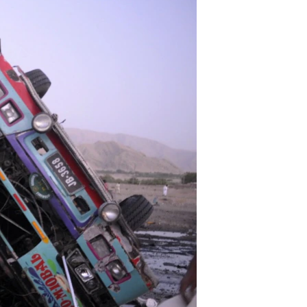
اداریه
لته
ه
خکې
رکزي
ټون
ه
اوړئ