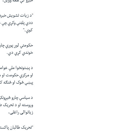
خبرو کې هغه وويل،
"
د زیات تشویش خبره د
ددې پلټنې وکړي چي ه
کوي."
حکومتي لوړ پوړي چار
خوندي کړي دي.
د پښتونخوا ملي عوامي
او مرکزي حکومت او م
پېښې څوک او څنګه ک
د سیاسي چارو څېړونکی
وروسته او د تحریک طا
زياتوالی راغلی،
"
تحریک طالبان پاکستا