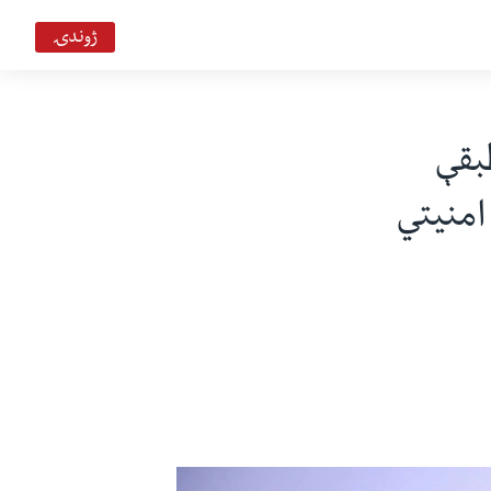
ژوندۍ
بقې
امنيتي