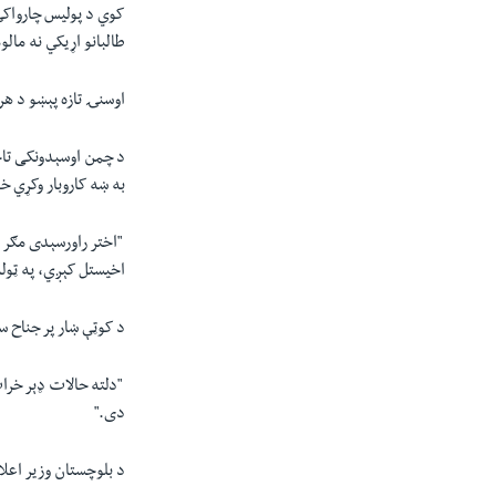
کوي د پولیس چارواکي،
طالبانو اړیکي نه مال
اوسنۍ تازه پېښو د ه
د چمن اوسېدونکی تاج
به ښه کاروبار وکړي خو
"
اختر راورسېدی مګر دو
اخیستل کېږي، په ټوله
د کوټې ښار پر جناح س
"
دلته حالات ډېر خرا
دی."
د بلوچستان وزير اعلا