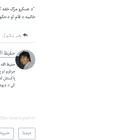
"
د عسکرو مرګ خفه کړ
خاتمه د قام او د حک
شریکول
حفیظ ال
حفیظ الله 
جرنلزم او 
پاکستان له
کې د ډیوه 
This item is part of
مېډیا
خبرونه