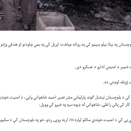
چستان په بېلا بېلو سيمو کې په روانه مياشت اپرېل کې په بمي چاودنو او هدفي وژنو
 شمېر د امنيتي ادارو د عسکرو دی.
 ژوبله اوښتې ده.
کې د بلوچستان نېشنل ګوند پارلماني مشر نصیر احمد شاهواني وايي، د امنيت خون
ر کې پاتې راغلی، شاهواني له ډيوه سره په خبرو کې وويل،
هر کال په پي ایس ډي پي کې د امنيت خوندي ساتلو لپاره 70 اربه روپۍ ږدو، خو په بلوچ