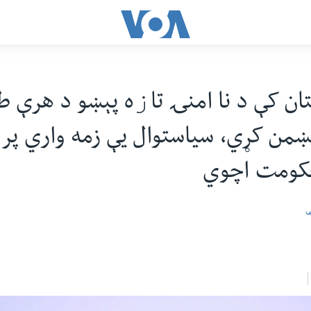
ان کې د نا امنۍ تاﺯه پېښو د هرې ط
من کړي، سياستوال يې زمه واري پر 
 حکومت اچوي
ی