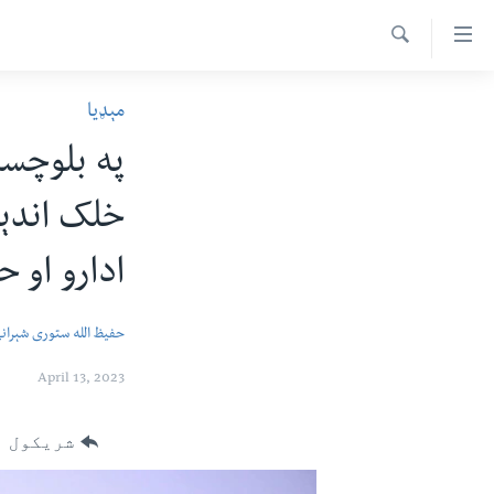
اس
سیدونکی
Search
ینک
کور پاڼه
مېډیا
لته
د سېمې خبرونه
ه
په بلوچست
ړاندې
پاکستان
پښتونخوا
رکزي
خلک اندېښ
ټاکنې
بلوچستان
ُزیاتو
امریکا
ه
ادارو او
اوړئ
نړۍ
لته
حفیظ الله ستوری شېران
افغانستان
ه
خکې
داعش او تندروي
April 13, 2023
رکزي
ټې وي
ټون
شریکول
ه
دروغ ریښتیا
اوړئ