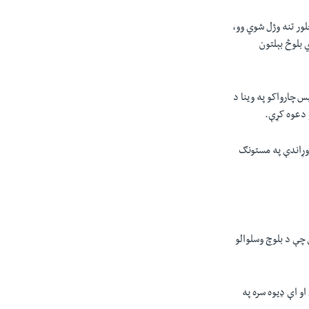
ور تنه وژل شوي وو،
 بلوڅ بېلتون
 چارواکو په وينا د
و دعوه کړې.
وړاندې په مستونګ
چې د بلوچ وسلوالو
او اې ډيوه سره په