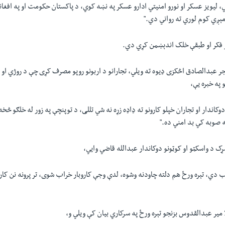
 لیویز عسکر او نورو امنیتي ادارو عسکر په نښه کوي، د پاکستان حکومت او په افغا
ومېږي کوم لوري ته رواني دي."
ر فکر او طبقې خلک اندېښمن کړي دي.
ر عبدالصادق اڅکزی ډیوه ته ويلي، تجارانو د اربونو روپو مصرف کړی چې د روژي او 
 په خبره يې،
کاندار او تجاران خپلو کارونو ته ډاډه زړه نه شي تللی، د توپنچې په زور له خلګو څخه
 صوبه کي بد امني ده."
ړک د واسکټو او کوټونو دوکاندار عبدالله قاضي وايي،
ب دي، تېره ورځ هم دلته چاودنه وشوه، لدې وجې کاروبار خراب شوی، تر پرونه نن کا
 مير عبدالقدوس بزنجو تېره ورځ په سرکاري بيان کې ويلي و،