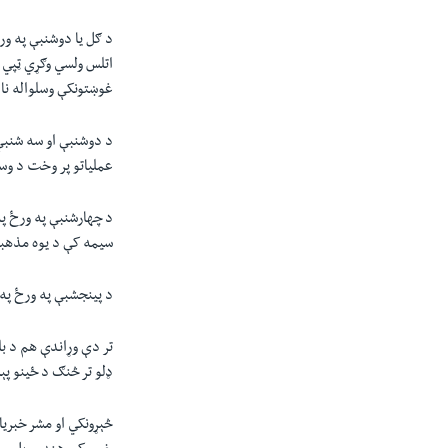
د ګل یا دوشنبې په ور
اتلس ولسي وګړي ټپي 
غوښتونکې وسلواله نا
د دوشنبې او سه شنبې
عملياتو پر وخت د وسل
د چهارشنبې په ورځ پ
سيمه کې د يوه مذهبي
د پينجشبې په ورځ په
تر دې وړاندې هم د ب
ډلو تر څنګ د ځينو پې
څېړونکي او مشر خبريال