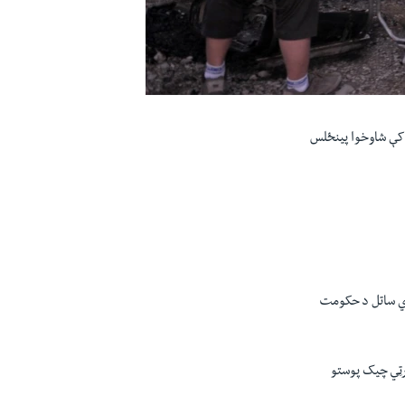
 کې شاوخوا پينځلس
دي ساتل د حکومت
ستان کې د سکیورټي چیک پوستو