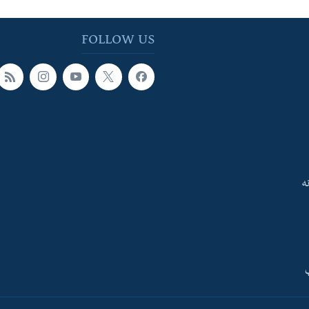
FOLLOW US
ه
ې