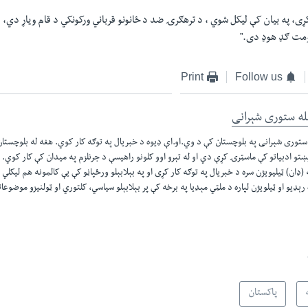
ی، په بيان کې ليکل شوي ، د ترهګرۍ ضد د ځانونو قرباني ورکونکي د قام وياړ دي،
ومت ګډ هوډ دی."
Print
Follow us
له ستوری شېرانی
ستوری شېرانی په بلوچستان کې د وي.او.اې ډیوه د خبریال په توګه کار کوي. هغه له بلوچستا
پښتو ادبیاتو کې ماسټرۍ کړې دي او له تېرو اوو کلونو راهیسې د جرنلزم په میدان کې کار کوي. 
 (ډان) ټیلیویژن سره د خبریال په توګه کار کړی او په بېلابېلو ورځپاڼو کې یې کالمونه هم لیکلي
رېډیو او ټیلویژن لپاره د ملټي مېډیا په برخه کې پر بېلابېلو سیاسي، کلتوري او ټولنیزو موضوعا
پاکستان