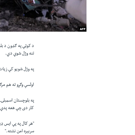
د کوټې په ګډون د بلو
تنه وژل شوي دي.
په وژل شویو کې زيات
اولسي وګړو ته هم مرګ
په بلوچستان اسمبلۍ 
کار دی چې هغه پدې کا
"
سربېره امن نشته."