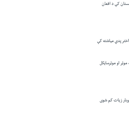
نستان کې د افغان
اختر پدې مياشته کې
 موټر او موټرسایکل
روبار زيات کم شوی