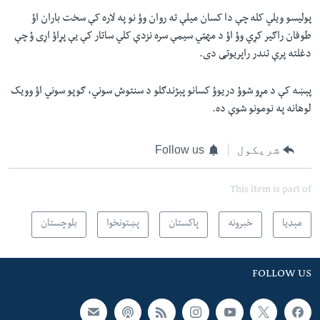
پولیسو ویلي کله چې دا کسان میلې ته روان وؤ نو په لاره کې سخت باران اؤ
طوفان راګیر کړي وؤ اؤ د مهټي سیمې سره نزدې کلي ساتار کې یې پړاؤ اړی ؤ چې
دغلته پرې تندر راپریوتی دی.
پېښه کې د مړو شوؤ دریوؤ کسانو پېژندګلو د سنتوش سوني، ګوپو سوني اؤ وویک
لوهانه په نومونو شوې ده.
شریکول
Follow us
This item is part of
مېډیا
خبرونه
پاکستان
پښتونخوا
بلوچستان
FOLLOW US