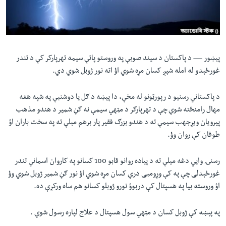
لته
اداریه
ه
خکې
Learning English
رکزي
ټون
پېښور —
د پاکستان د سیند صوبې په وروستو پاتې سیمه تهرپارکر کې د تندر
FOLLOW US
ه
غورځېدو له امله شپږ کسان مړه شوي اؤ اته نور ژوبل شوي دي.
اوړئ
د پاکستاني رسنیو د رپورټونو له مخې، دا پېښه د ګل یا دوشنبې په شپه هغه
مهال رامنځته شوې چې د تهرپارګر د مټهي سیمې نه ګڼ شمیر د هندو مذهب
ژبې
پیرویان ویړجهب سیمې ته د هندو بزرګ فقیر پار برهم مېلې ته په سخت باران اؤ
طوفان کې روان وؤ.
رسنۍ وایي دغه میلې ته د پیاده روانو قابو 100 کسانو په کاروان اسماني تندر
غورځېدلی چې په کې وړومبی درې کسان مړه شوي اؤ نور ګڼ شمیر ژوبل شوي وؤ
اؤ وروسته بیا په هسپتال کې درېوؤ نورو ژوبلو کسانو هم ساه ورکړې ده.
په پېښه کې ژوبل کسان د مټهي سول هسپتال د علاج لپاره رسول شوي .