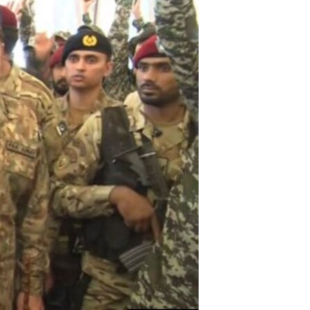
اداریه
لته
ه
خکې
رکزي
ټون
ه
اوړئ