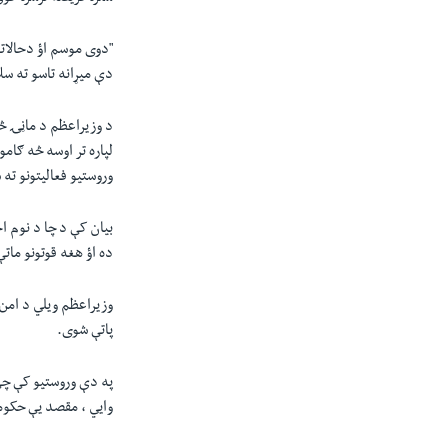
"دوی موسم اؤ دحالاتو
دې میړانه تاسو ته سل
د وزیراعظم د ماڼۍ 
لپاره تر اوسه څه ګا
وروستیو فعالیتونو ته
بیان کې د چا د نوم ا
ده اؤ هغه قوتونو مات
وزیراعظم ویلي د امن 
پاتې شوی.
په دې وروستیو کې چې
وایي ، مقصد یې حکوم