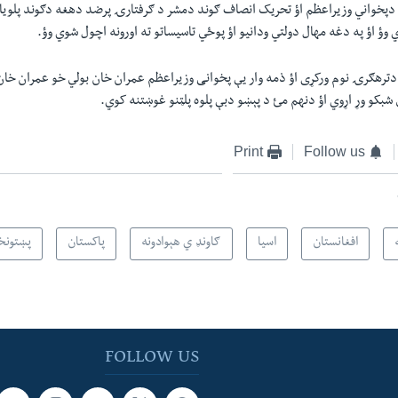
 دپخواني وزیراعظم اؤ تحریک انصاف ګوند دمشر د ګرفتارۍ پرضد دهغه دګوند پلویان
وؤ اؤ په دغه مهال دولتي ودانیو اؤ پوځي تاسیساتو ته اورونه اچول شوي وؤ.
رهګرۍ نوم ورکړی اؤ ذمه وار یې پخوانی وزیراعظم عمران خان بولي خو عمران خان ب
 شبکو وړ اړوي اؤ دنهم مئ د پېښو دبې پلوه پلټنو غوښتنه کوي.
Print
Follow us
افغانستان
اسیا
ګاونډ ي هېوادونه
پاکستان
پښتونخو
FOLLOW US