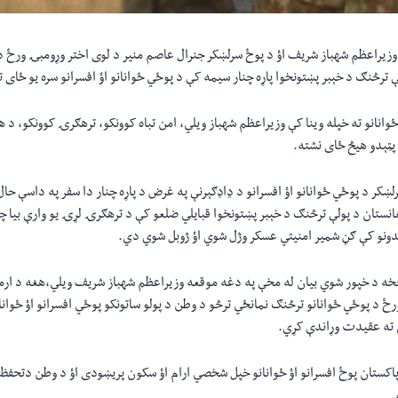
وزیراعظم شهباز شریف اؤ د پوځ سرلښکر جنرال عاصم منیر د لوی اختر وړومبۍ ورځ د 
 ترڅنګ د خېبر پښتونخوا پاړه چنار سیمه کې د پوځي ځوانانو اؤ افسرانو سره یو ځای ت
انانو ته خپله وینا کې وزیراعظم شهباز ویلي، امن تباه کوونکو، ترهګرۍ کوونکو، د ه
 پټېدو هیڅ ځای نشته.
لښکر د پوځي ځوانانو اؤ افسرانو د ډاډګېرنې په غرض د پاړه چنار دا سفر په داسې ح
نستان د پولې ترڅنګ د خېبر پښتونخوا قبایلي ضلعو کې د ترهګرۍ لړۍ یو وارې بیا چ
یدونو کې ګڼ شمیر امنیتي عسکر وژل شوي اؤ ژوبل شوي دي.
خه د خپور شوي بیان له مخې په دغه موقعه وزیراعظم شهباز شریف ویلي،هغه د ار
ځ د پوځي ځوانانو ترڅنګ نمانځي ترڅو د وطن د پولو ساتونکو پوځي افسرانو اؤ ځوانا
 ته عقیدت وړاندې کړي.
پاکستان پوځ افسرانو اؤ ځوانانو خپل شخصي ارام اؤ سکون پریښودی اؤ د وطن دتحفظ
ي