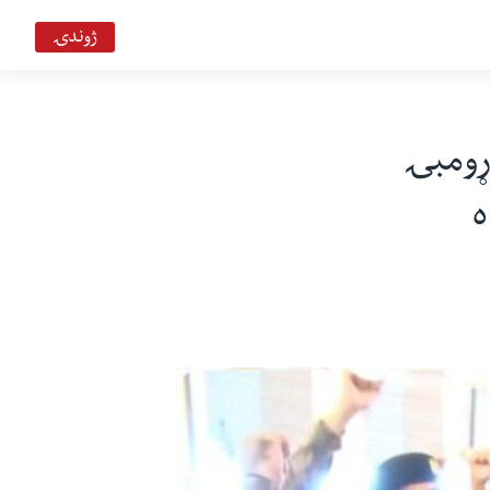
ژوندۍ
ړومبۍ
ه