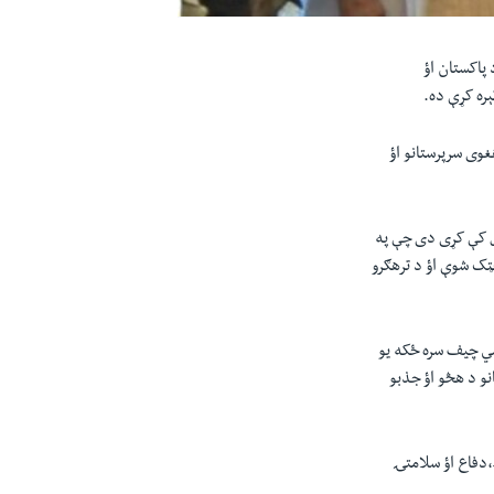
پاکستان اؤ
ېره کړې ده.
غوی سرپرستانو اؤ
ال کې کړی دی چې په
ټک شوې اؤ د ترهګرو
مي چیف سره ځکه یو
نو د هڅو اؤ جذبو
،دفاع اؤ سلامتۍ