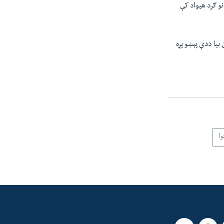
و ګرد هیواد کې
یا ددې پېښو پړه
ا