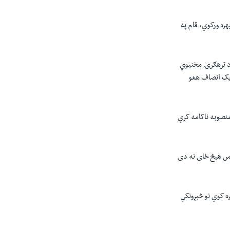
ره ورکوي، قام په
د ترهګرۍ مخنیوي
ریک انصاف هغو
منصوبه ناکامه کړې
اوس هیڅ ځای نه دی
 کوي نو څېړونکي