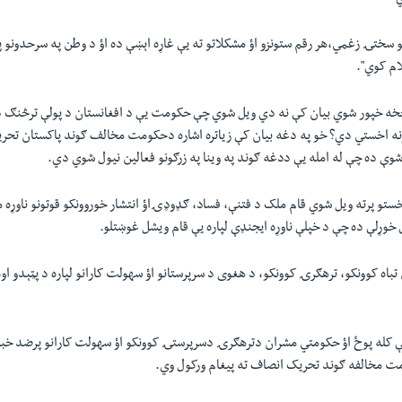
 سختۍ زغمي،هر رقم ستونزو اؤ مشکلاتو ته یې غاړه اېښې ده اؤ د وطن په سرحدونو په
ام کوي".
څخه خپور شوي بیان کې نه دي ویل شوي چې حکومت یې د افغانستان د پولې ترڅنګ 
مونه اخستي دي؟ خو په دغه بیان کې زیاتره اشاره دحکومت مخالف ګوند پاکستان تح
 شوې ده چې له امله یې ددغه ګوند په وینا په زرګونو فعالین نیول شوي دي.
خستو پرته ویل شوي قام ملک د فتنې، فساد، ګډوډۍاؤ انتشار خوروونکو قوتونو ناوړه 
ې خوړلې ده چې د خپلې ناوړه ایجنډې لپاره یې قام ویشل غوښتلو.
تباه کوونکو، ترهګرۍ کوونکو، د هغوی د سرپرستانو اؤ سهولت کارانو لپاره د پټېدو 
 کله پوځ اؤ حکومتي مشران دترهګرۍ دسرپرستۍ کوونکو اؤ سهولت کارانو پرضد خبره
ت مخالفه ګوند تحریک انصاف ته پیغام ورکول وي.