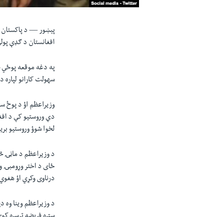
پېښور —
د پاکستان 
افغانستان د ګډې پولې
په دغه موقعه پوځي ځو
سهولت کارانو لپاره د
وزیراعظم اؤ د پوځ سر
دې وروستیو کې د افغا
لخوا شوؤ وروستیو بر
د وزیراعظم د ماڼۍ څ
ځای د اختر وړومبۍ ور
درناوی وکړي اؤ هغوي
د وزیراعظم وینا وه د
ستره فریضه ترسره کو