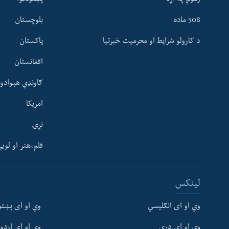
زمونږ په اړه
پښتونخوا
508 ماده
بلوچستان
د کارولو شرایط او محرمیت خبرتیا
پاکستان
افغانستان
ګاونډي هېوادون
امریکا
نړۍ
فلم،هنر او لوی
Learning English
لینکس
FOLLOW US
وي او ای انګلیسي
وي او ای پښتو
وي او ای دري
وي او ای اردو