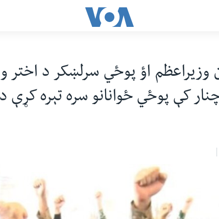
 وزیراعظم اؤ پوځي سرلښکر د اختر و
چنار کې پوځي ځوانانو سره تېره کړې د