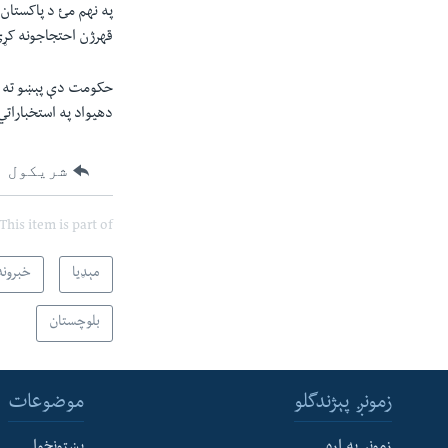
په نهم مئ د پاکستان
قهرژن احتجاجونه کړي 
حکومت دې پېښو ته دت
دهیواد په استخباراتي
شریکول
This item is part of
مېډیا
خبرونه
بلوچستان
زمونږ پېژندگلو
موضوعات