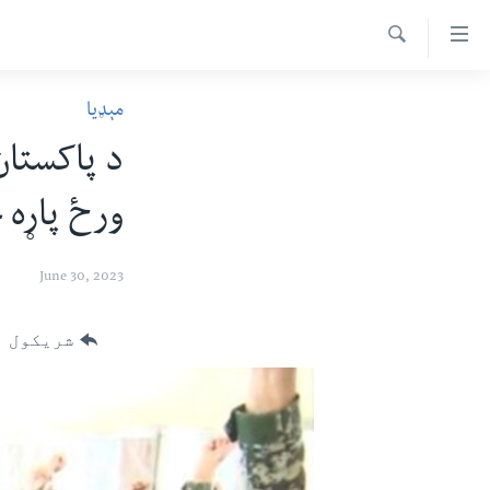
اس
سیدونکی
Search
ینک
کور پاڼه
مېډیا
لته
د سېمې خبرونه
ه
د پاکستان
ړاندې
پاکستان
پښتونخوا
رکزي
ورځ پاړه 
ټاکنې
بلوچستان
ُزیاتو
امریکا
ه
June 30, 2023
اوړئ
نړۍ
لته
افغانستان
شریکول
ه
خکې
داعش او تندروي
رکزي
ټې وي
ټون
ه
دروغ ریښتیا
اوړئ