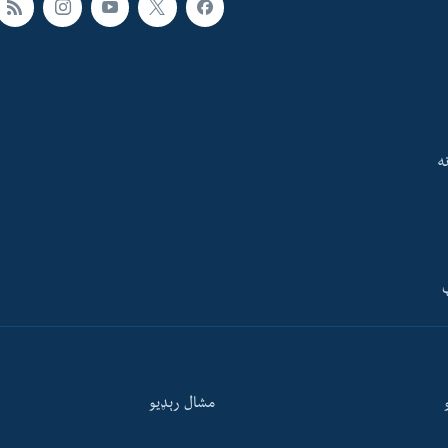
ه
ې
مشال رېډيو