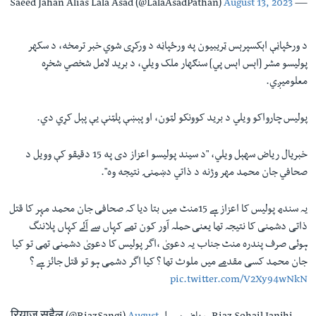
August 13, 2023
— Saeed Jahan Alias Lala Asad (@LalaAsadPathan)
د ورځپاڼې اېکسپرېس ټريبيون په ورځپاڼه د ورکړی شوي خبر ترمخه، د سکهر
پوليسو مشر [اېس اېس پي] سنګهار ملک ويلي، د برید لامل شخصي شخړه
معلوميږي.
پوليس چارواکو ویلي د بريد کوونکو لټون، او پېښې پلټنې یې پېل کړي دي.
خبريال رياض سهېل ویلي، "د سيند پوليسو اعزاز دی په 15 دقيقو کې وویل د
صحافي جان محمد مهر وژنه د ذاتي دښمنۍ نتيجه وه".
یہ سندھ پولیس کا اعزاز ہے 15منٹ میں بتا دیا کہ صحافی جان محمد مہر کا قتل
ذاتی دشمنی کا نتیجہ تھا یعنی حملہ آور کون تھے کہاں سے آئے کہاں پلاننگ
ہوئی صرف پندرہ منٹ جناب یہ دعویٰ ،اگر پولیس کا دعویٰ دشمنی تھی تو کیا
جان محمد کسی مقدمے میں ملوث تھا ؟ کیا اگر دشمی ہو تو قتل جائز ہے ؟
pic.twitter.com/V2Xy94wNkN