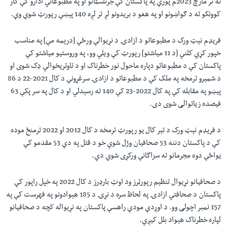
نه تر مارچ 2023م پورې په پاکستان کې جرنلسټانو او په مطبوعاتي ادارو کې کار
کوونکو ته د ګواښونو او په هغو د بریدونو لږ تر لږه 140 پېښې رپورټ شوې وې.
فريډم نېټ ورک د مطبوعاتو د ازادۍ د نړیوالې ورځې [درېمه مې] په مناسب
خپور کړي کلني [د 11 مياشتو] رپورټ کې ویلي وو، په وروستيو مياشتو کې
پاکستان کې د مطبوعاتو دپاره ماحول نور خطرناک او د تاوتريخوالي ډک شوی او
د شمېرو ترمخه په ملک کې د مطبوعاتو د ازادۍ سرغړونې د کال 2021-22 د 86
پېښو په مقابله کې په کال 2022-23 کې 140 ته رسېدلي او د کال په سر پکې 63
فيصده زياتوالی شوی دی.
د فريډم نېټ ورک د تېر کال يو رپورټ ترمخه د کال 2012 او 2022 ترمنځ موده
کې د پاکستان دننه 53 صحافيان وژل شوي خو د قتل په دې 53 مقدمو کې
يواځې دوه مجرمانو ته سزاګانې ورکړی شوي دي.
د صحافيانو نړیوال تنظیم رپورټرز ود اوټ بارډرز د کال 2022 په خپل راپور کې
پاکستان د صحافتي ازادۍ په لحاظ سره د نړۍ د 185 هېوادونو په فهرست کې په
157 نمبر اچولی وو. د اوږدې مودې راهسې پاکستان په نړیواله کچه د صحافيانو
لپاره خطرناک هېواد بلل کيږي.