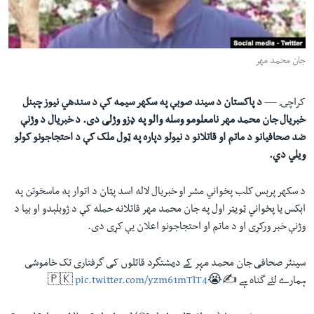
لته
اداریه
ه
خکې
Learning English
رکزي
جان محمد مهر
ټون
FOLLOW US
ه
کراچۍ —
د پاکستان د سيند صوبې په سکهر سيمه کې د سندهي نيوز چېنل
اوړئ
خبريال جان محمد مهر نامعلومو وسله والو په ډزو وژلی دی. د خبريال د وژنې
ضد صحافيانو د ماتم او قاتلانو د نیولو دپاره په ټول ملک کې د احتجاجونو کولو
ژبې
ويلي دي.
د سکهر پرېس کلب پخواني مشر او خبريال لاله اسد پټان د اتوار په ماسخوتن په
اېکس يا پخواني ټويټر اول په جان محمد مهر قاتلانه حمله کې د ژوبلېدو او بيا د
وژنې خبر ورکړی او د ماتم او احتجاجونو اعلان یې کړی دی.
سینئر صحافی جان محمد مہر کے دھشتگرد قاتلوں کی گرفتاری تک خاموشی
ہمارے لئے گناہ ہے ✍️😭🇵🇰
pic.twitter.com/yzm61mTlT4