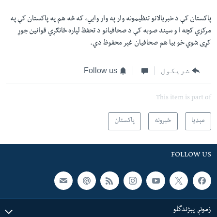
پاکستان کې د خبريالانو تنظيمونه وار په وار وايي، که څه هم په پاکستان کې په
مرکزي کچه ا و سیند صوبه کې د صحافيانو د تحفظ لپاره ځانګړي قوانین جوړ
کړی شوي خو بيا هم صحافيان غېر محفوظ دي.
شریکول
Follow us
This item is part of
مېډیا
خبرونه
پاکستان
FOLLOW US
زمونږ پېژندگلو