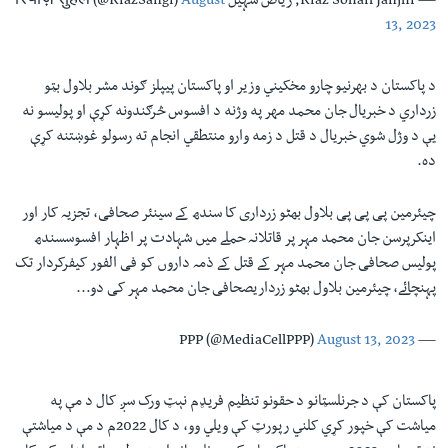
— Riaz Sohail Janjhi, ریاض سہیل रियाज़ सुहैल (@RiazSangi)
August
13, 2023
د پاکستان د بهرنيو چارو مخکيني وزير او پاکستان پيپلز ګوند مشر بلاول بټو
زرداري د خبريال جان محمد مهر په وژنه د افسوس څرګندونه کړې او پوليسو نه
یې د وژل شوي خبريال د قتل د زمه وارو منتطقي انجام ته رسولو غوښتنه کړې
ده.
چیئرمین پی پی پی بلاول بھٹو زرداری کا سندھ کے سینئر صحافی، تجزیہ کار اور
اینکرپرسن جان محمد مہر پر قاتلانہ حملے میں شہادت پر اظہار افسوسسندھ
پولیس صحافی جان محمد مہر کے قتل کے ذمہ داروں کو فی الفور کیفرکردار تک
پہنچائے، چیئرمین بلاول بھٹو زرداریصحافی جان محمد مہر کی دو…
August 13, 2023
— PPP (@MediaCellPPP)
پاکستان کې د جرنلسټانو د حقونو تنظيم فریډم نېټ ورک سږ کال د مې په
میاشت کې خپور کړي کلني رپورټ کې ويلي وو، د کال 2022م د مې د میاشتې