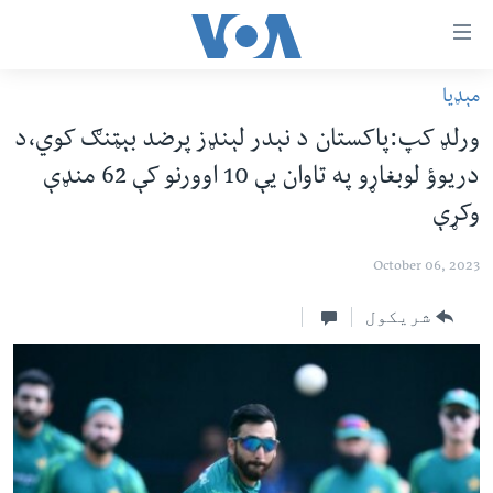
اس
سیدونکی
ینک
مېډیا
کور پاڼه
لته
ورلډ کپ:پاکستان د نېدر لېنډز پرضد بېټنګ کوي،د
ه
د سېمې خبرونه
دریوؤ لوبغاړو په تاوان یې 10 اوورنو کې 62 منډې
ړاندې
پاکستان
پښتونخوا
رکزي
وکړې
ُزیاتو
ټاکنې
بلوچستان
ه
October 06, 2023
امریکا
اوړئ
نړۍ
شریکول
لته
ه
افغانستان
خکې
داعش او تندروي
رکزي
ټون
ټې وي
ه
دروغ ریښتیا
اوړئ