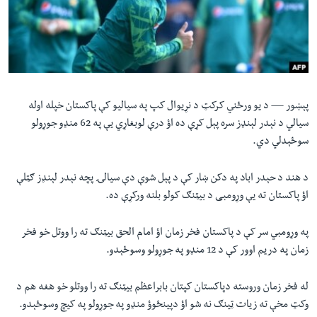
لته
اداریه
ه
خکې
Learning English
رکزي
ټون
FOLLOW US
ه
پېښور —
د یو ورځني کرکټ د نړیوال کپ په سیالیو کې پاکستان خپله اوله
اوړئ
سیالي د نېدر لېنډز سره پېل کړې ده اؤ درې لوبغاړي یې په 62 منډو جوړولو
سوځېدلي دي.
ژبې
د هند د حېدر اباد په دکن ښار کې د پېل شوې دې سیالۍ پچه نېدر لېنډز ګټلې
اؤ پاکستان ته یې وړومبی د بیټنګ کولو بلنه ورکړې ده.
په وړومبي سر کې د پاکستان فخر زمان اؤ امام الحق بیټنګ ته را ووتل خو فخر
زمان په دریم اوور کې د 12 منډو په جوړولو وسوځېدو.
له فخر زمان وروسته دپاکستان کپتان بابراعظم بیټنګ ته را ووتلو خو هغه هم د
وکټ مخې ته زیات ټینګ نه شو اؤ دپینځوؤ منډو په جوړولو په کیچ وسوځېدو.