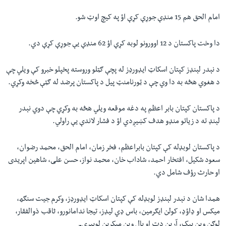
امام الحق هم 15 منډې جوړې کړې اؤ په کیچ اوټ شو.
دا وخت پاکستان د 12 اوورونو لوبه کړې اؤ 62 منډې یې جوړې کړې دي.
د نېدر لېنډز کپتان اسکاټ ایډورډز له پچې ګټلو وروسته پخپلو خبرو کې ویلي چې
د هغوي هڅه به دا وي چې د ټورنامنټ پیل د پاکستان پرضد له ګټې څخه وکړي.
د پاکستان کپتان بابر اعظم په دغه موقعه ویلي هڅه به وکړي چې دوي نېدر
لېنډ ته د زیاتو منډو هدف کښیږدي اؤ د فشار لاندې یې راولي.
د پاکستان لوبډله کې کپتان بابراعظم، فخر زمان، امام الحق، محمد رضوان،
سعود شکیل، افتخار احمد، شاداب خان، محمد نواز، حسن علی، شاهین اپریدی
او حارث رؤف شامل دي.
همدا شان د نېدر لېنډز لوبډله کې کپتان اسکاټ ایډورډز، وکرم جیت سنګھ،
میکس او ډاؤډ، کولن ایګرمین، باس ډي لیډز، تیجا ندامانورو، ثاقب ذوالفقار،
لوګن وین بیک، آرین دت او پال وین میکرین لوبېږي۔