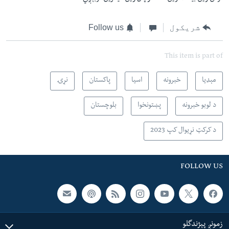
شریکول
Follow us
This item is part of
مېډیا
خبرونه
اسیا
پاکستان
نړۍ
د لوبو خبرونه
پښتونخوا
بلوچستان
د کرکټ نړیوال کپ 2023
FOLLOW US
زمونږ پېژندگلو