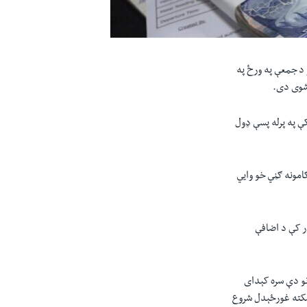
‌ د جمعې په ورځ په
الر په نرخ کې په پرله پسې ډول
ګامونه ګڼي خو وايي
ر کې د اضافې
نو دې سره کېدای
 ښکته غورځېدل شروع