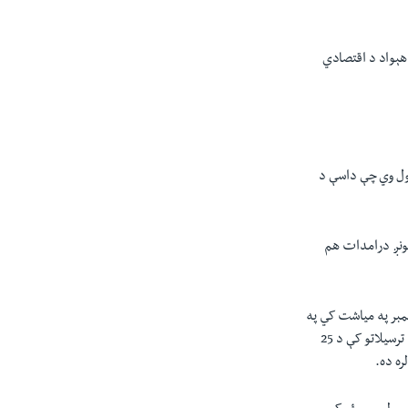
الۍ په لور روان شوd او د مالي کال 2024م لپاره ددې هېواد د اقتصادي
 کول وي چې داسې د
مونږ درامدات هم
تمبر په مياشت کي په
ترسيلاتو کې ښکاره بهتري نه ده راغلې او مرکزي بېنک وايي چې د ستمبر مياشت کې په مياشتنیو بنيادونو په ترسيلاتو کې د 25