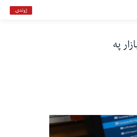
ژوندۍ
زار په