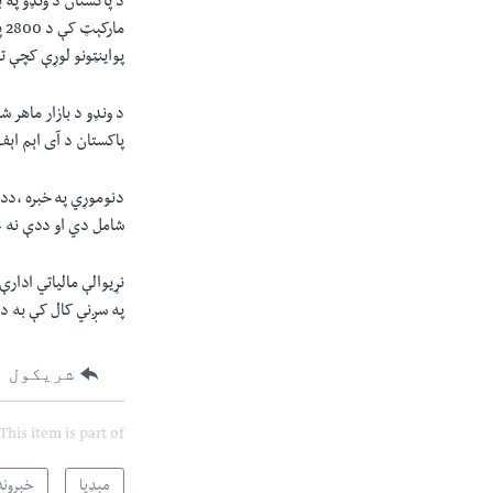
د پاکستان د ونډو په 
پواينټونو لوړې کچې 
د ونډو د بازار ماهر ش
پاکستان د آی اېم اې
دنوموړي په خبره ،دد
شامل دي او ددې نه ع
نړيوالې مالياتي ادار
په سږني کال کې به د پاکستان د اقتصاد 
شریکول
This item is part of
مېډیا
خبرونه