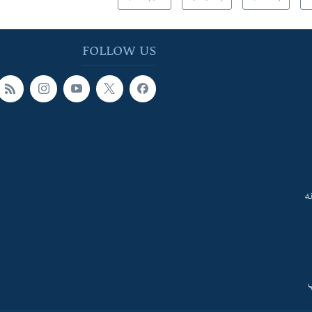
FOLLOW US
ه
ې