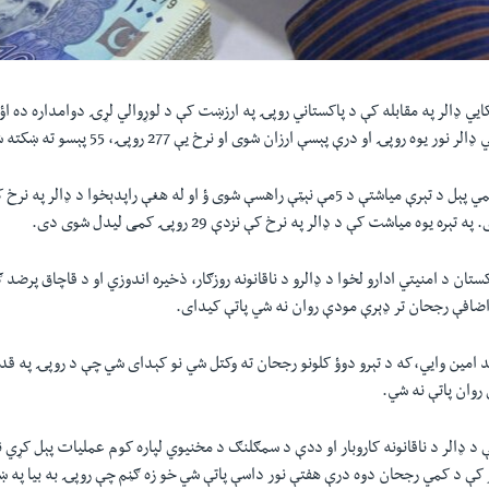
ايي ډالر په مقابله کې د پاکستاني روپۍ په ارزښت کې د لوړوالي لړۍ دوامداره ده اؤ
ر یوه روپۍ او درې پېسې ارزان شوی او نرخ یې 277 روپۍ، 55 پېسو ته ښکته شوی دی.
د ډالر په نرخ کې د کمي پېل د تېرې میاشتې د 5مې نېټې راهسې شوی ؤ او له هغې راپدېخوا د ډ
ه يوه مياشت کې د ډالر په نرخ کې نزدې 29 روپۍ کمی ليدل شوی دی.
تان د امنیتي ادارو لخوا د ډالرو د ناقانونه روزګار، ذخیره اندوزي او د قاچاق پرضد 
اضافې رجحان تر ډېرې مودې روان نه شي پاتې کيدای.
د امين وایي،که د تېرو دوؤ کلونو رجحان ته وکتل شي نو کېدای شي چې د روپۍ په قد
روان پاتې نه شي.
 ډالر د ناقانونه کاروبار او ددې د سمګلنګ د مخنیوي لپاره کوم عمليات پېل کړي 
 کې د کمي رجحان دوه درې هفتې نور داسې پاتې شي خو زه ګڼم چې روپۍ به بيا په