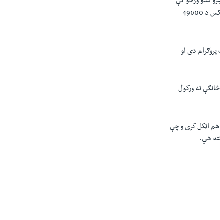
ېرو لسو ورځو کې
مارکېټ کې د 2800 پواينټونو څخه زياته اضافه ليدل شوې ده. او د جمعې په ورځ د کی اېس اي 100 انډېکس د 49000
 پروګرام دی او
انګې ته ورکول
 هم اټکل کړی و چې