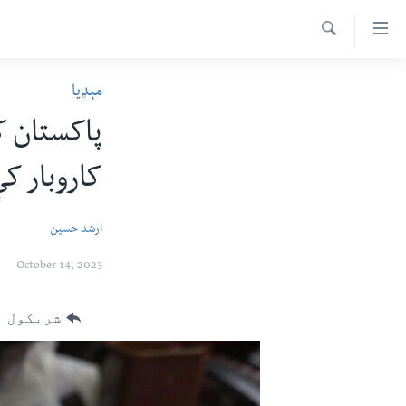
اس
سیدونکی
Search
ینک
کور پاڼه
مېډیا
لته
د سېمې خبرونه
ه
پاکستان کې
ړاندې
پاکستان
پښتونخوا
رکزي
کاروبار ک
ټاکنې
بلوچستان
ُزیاتو
امریکا
ه
ارشد حسین
اوړئ
نړۍ
لته
October 14, 2023
افغانستان
ه
خکې
داعش او تندروي
شریکول
رکزي
ټې وي
ټون
ه
دروغ ریښتیا
اوړئ