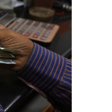
اداریه
لته
ه
خکې
رکزي
ټون
ه
اوړئ