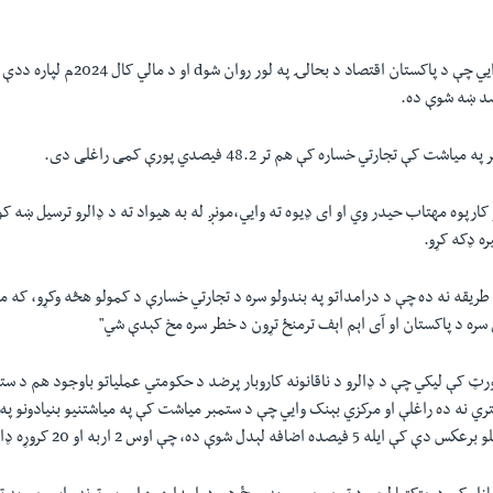
مطبوعاتي رپورټونه وايي چې د پاکستان اقتصاد د بح
 کې تجارتي خساره کې هم تر 48.2 فیصدي پورې کمی راغلی دی.
و کارپوه مهتاب حیدر وي او ای ډیوه ته وایي،مونږ له به هیواد ته د ډالرو ترسيل ښه
ه ډکه کړو.
 طريقه نه ده چې د درامداتو په بندولو سره د تجارتي خسارې د کمولو هڅه وکړو، که 
سره د پاکستان او آی اېم اېف ترمنځ تړون د خطر سره مخ کېدې شي"
ورټ کې ليکي چې د ډالرو د ناقانونه کاروبار پرضد د حکومتي عملیاتو باوجود هم د س
فه لېدل شوې ده، چې اوس 2 اربه او 20 کروړه ډالره ده.