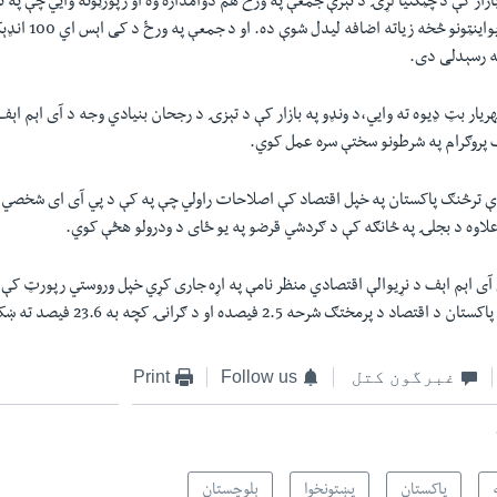
بازار کې د چټکتیا لړۍ د تېرې جمعې په ورځ هم دوامداره وه او رپورټونه وايي چې په ت
ته رسېدلی دی.
هریار بټ ډیوه ته وایي‌،د ونډو په بازار کې د تېزۍ د رجحان بنيادي وجه د آی اېم اېف
ف پروګرام په شرطونو سختې سره عمل کوي.
ې ترڅنګ پاکستان په خپل اقتصاد کې اصلاحات راولي چې په کې د پي آی ای شخصي څ
لاوه د بجلۍ په څانګه کې د ګردشي قرضو په يو ځای د ودرولو هڅې کوي.
ې آی اېم اېف د نړیوالې اقتصادي منظر نامې په اړه جارى کړي خپل وروستي رپورټ کې
د پرمختګ شرحه 2.5 فيصده او د ګرانۍ کچه به 23.6 فيصد ته ښکته شي.
غبرگون کتل
Follow us
Print
پاکستان
پښتونخوا
بلوچستان