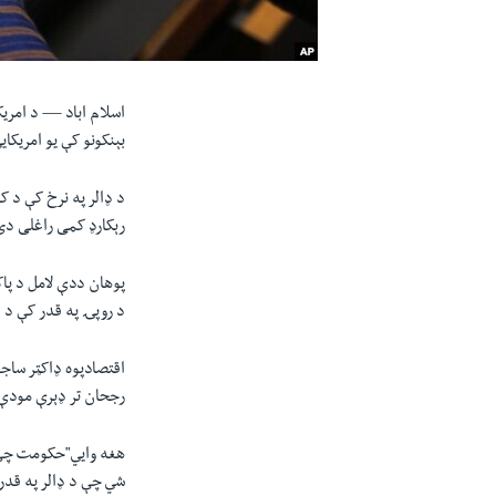
اسلام اباد —
د امريک
بېنکونو کې يو امريکايي ډالر نو
رېکارډ کمی راغلی دی. په تېر
پوهان ددې لامل د پاکس
د روپۍ په قدر کې د 
اقتصادپوه ډاکټر ساج
رجحان تر ډېرې مودې 
هغه وایي"حکومت چې د
شي چې د ډالر په قدر