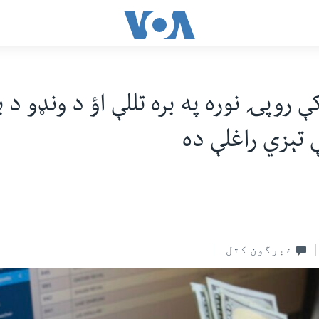
 روپۍ نوره په بره تللې اؤ د ونډو د با
ې تېزي راغلې ده
غبرگون کتل