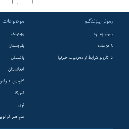
زمونږ پېژندگلو
موضوعات
زمونږ په اړه
پښتونخوا
508 ماده
بلوچستان
د کارولو شرایط او محرمیت خبرتیا
پاکستان
افغانستان
ګاونډي هېوادون
امریکا
نړۍ
فلم،هنر او لوی
Learning English