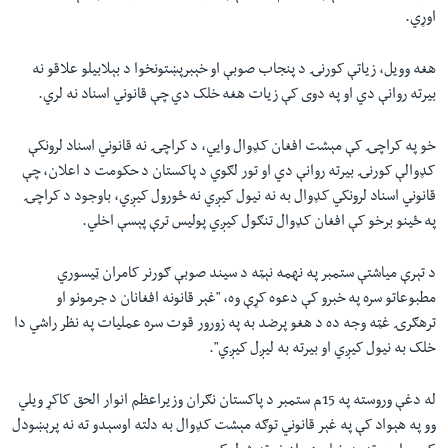
اوړي.
هغه وویل، زياتې کورنۍ د پنجاب صوبې او خېبرپښتونخوا د بېلابيلو علاقو نه
بيرته روانې دي او په دوی کې زيات هغه خلک دي چې قانوني اسناد نه لري.
خو په کراچۍ کې مېشت افغان کډوال وايي، د کراچۍ نه قانوني اسناد لرونکې
کډوالې کورنۍ بيرته روانې دي او تور لګوي د پاکستان د حکومت د اعلان، چې
قانوني اسناد لرونکي کډوال به نه نيول کيږي نه ځورول کيږي، باوجود د کراچۍ
په ځينو برخو کې افغان کډوال تنګول کيږي پوليس ترې پېسې اخلي.
د تېرې میاشتې ستمبر په نهمه نېټه د سيند صوبې ګورنر کامران ټيسوري
مطبوعاتو سره په خبرو کې دعوه کړې وه، "غېر قانونه افغانان د جرمونو او
ترهګرۍ غټه وجه ده د هغو پرضد به په زورور قوت سره عمليات په نظر راشي دا
خلک به نيول کيږي او بيرته به ليږل کيږي".
له دغې وروسته په 15م ستمبر د پاکستان نګران وزیراعظم انوار الحق کاکړ ویلي
وو په هېواد کې په غېر قانوني توګه مېشت کډوال به دلته اوسېدو ته نه پرېښودل