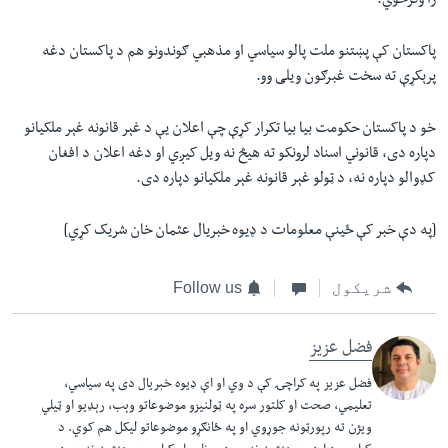
را وګرځوي.
پاکستان کې پښتنو ملت پالو سياسي او مذهبي ګوندونو هم د پاکستان دغه
پرېکړې ته سخت غبرګون ويلی وو.
خو د پاکستان حکومت بيا بيا تکرار کړې چې اعلان یې د غېر قانونه غېر ملکيانو
دپاره دی، قانوني اسناد لرونکو ته هیڅ نه ويل کيږي او دغه اعلان د افغان
کډوالو دپاره نه، د ټولو غېر قانونه غېر ملکيانو دپاره دی.
[په دې خبر کې ځينې معلومات د ډيوه خبريال عثمان خان شريک کړي]
شریکول
Follow us
فضل عزیز
فضل عزيز په کراچۍ کې د وي او اې ډيوه خبريال دی په سياسي،
تعليمي، صحت او کلتور سره په ټولنيزو موضوعاتو وېب، رېډيو او ټيلي
ويژن ته رپورټونه جوړوي او په ځانګړو موضوعاتو ليکل هم کوي. د