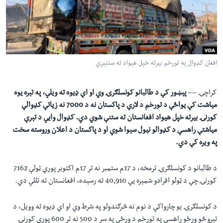
لته
اداریه
ه
خکې
Learning English
رکزي
ټون
FOLLOW US
افغان کډوال په تورخم بيرته خپل هيواد ته ستنيږي
ه
اوړئ
کراچۍ —
پېښور کې د طالبانو کونسلګرۍ وي او اې ډيوه ته ويلي، په تېره يوه
مياشت کې يواځې د تورخم د لارې د پاکستان نه د 7000 نه زياتې کډوالې
ژبې
کورنۍ بيرته خپل هیواد افغانستان ته ستنې شوي دي. کډوال وايي د تېرې
مياشتې راهسې د کډوالو نيول سېوا شوي او د پاکستان د اعلان وروسته سخت
په ويره کې دي.
د طالبانو د کونسلګرۍ ترمخه، د 17م ستمبر نه تر 17م اکتوبر پورې ټولې 7162
کورنۍ چې د ټولو افرادو شمېره یې 40,910 ته رسېده، افغانستان ته تللي دي.
د کونسلګرۍ يو چارواکي د نوم نه څرګندولو په شرط وي او اې ډیوه ته وویل، د
تېرو څو ورځو راهسې په تورخم د ورځې په سر د 500 نه تر 600 پورې کورنۍ