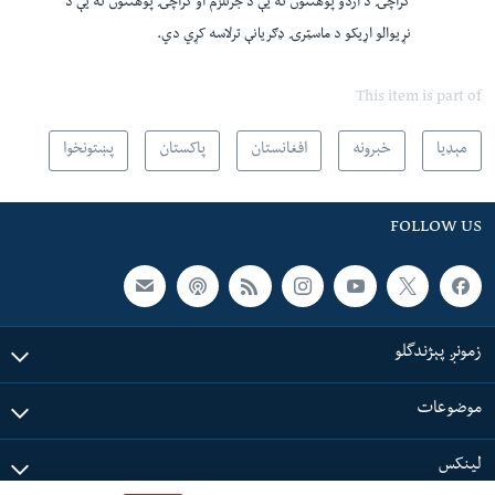
کراچۍ د اردو پوهنتون نه يې د جرنلزم او کراچۍ پوهنتون نه يې د
نړيوالو اړيکو د ماسټرۍ ډګريانې ترلاسه کړي دي.​
This item is part of
مېډیا
خبرونه
افغانستان
پاکستان
پښتونخوا
FOLLOW US
زمونږ پېژندگلو
موضوعات
لینکس