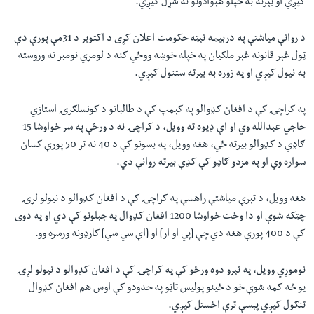
کیږي او بېرته به خپلو هېوادونو ته شړل کيږي.
د روانې میاشتې په درېيمه نېټه حکومت اعلان کړی د اکتوبر د 31مې پورې دې
ټول غېر قانونه غېر ملکيان په خپله خوښه ووځي کنه د لومړي نومبر نه وروسته
به نيول کيږي او په زوره به بيرته ستنول کيږي.
په کراچۍ کې د افغان کډوالو په کېمپ کې د طالبانو د کونسلګرۍ استازي
حاجي عبدالله وي او اې ډيوه ته وويل، د کراچۍ نه د ورځې په سر خواوشا 15
ګاډي د کډوالو بيرته ځي، هغه وویل، په بسونو کې د 40 نه تر 50 پورې کسان
سواره وي او په مزدو ګاډو کې کډې بيرته روانې دي.
هغه وویل، د تېرې میاشتې راهسې په کراچۍ کې د افغان کډوالو د نيولو لړۍ
چټکه شوې او دا وخت خواوشا 1200 افغان کډوال په جېلونو کې دي او په دوی
کې د 400 پورې هغه دي چې [پي او ار] او [اې سي سي] کارډونه ورسره وو.
نوموړي وويل، په تېرو دوه ورځو کې په کراچۍ کې د افغان کډوالو د نيولو لړۍ
يو څه کمه شوې خو د ځينو پوليس تاڼو په حدودو کې اوس هم افغان کډوال
تنګول کيږي پېسې ترې اخستل کيږي.