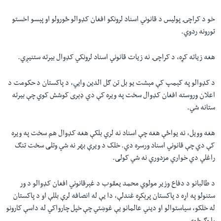
خو د کراچۍ پوليس د قانوني اسناد لرونکو افغان کډوالو ځورولو او پېسو اخستو
تورونه ردوي.
هغه زياته کړه، د کراچۍ نه زيات قانوني اسناد لرونکي کډوال بيرته ستنيږي.
د کډوالو په کېمپ کې مېشت يو بل تن ګل الدين وايي، د پاکستان د حکومت د
اعلان وروسته افغان کډوال سخت په ويره کې دي ډېری کوشش کوي چې بيرته
ستانه شي.
هغه وویل، نه يواځې هغه چې اسناد نه لري بلکې هغه کډوال هم سخت په ويره
کې دي چې قانوني اسناد ورسره دي. خلک د ويرې بهر نه شي وتلی سخت تنګ
راغلي دي خواري مزدوري نه شي کولی.
د طالبانو د دفاع وزیر مولوي محمد یعقوب د غېرقانوني افغان کډوالو د ور
ستنولو په اړه د پاکستان پرېکړه غندلې، دا یې له انصافه لرې بللې او د پاکستان
له خلکو، سیاستوالو او دیني عالمانو یې غوښتي چې خپل چارواکي له داسې کارونو