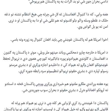
داسې بحران جوړ شي نو بد اثرات به په پاکستان هم پريوځي"
هغه وایي، که دا کډوال افغانستان ته لاړ شي چرته چې هېڅ انتظام نشته نو دغه
خلک د غلطو وسله والو ډلو لاسونو ته هم تللی شي او دا به پاکستان او د نړۍ
امن ته يو بل ګواښ وي.
اخوا امریکا هم له پاکستان غوښتي چې باید افغان کډوال په زوره ونه باسي.
د امریکا د خارجه چارو دمحکمې وياند ميتهو ملر ویلي، مونږ د پاکستان په ګډون
د افغانستان د ګاونډي هېوادونو پوره ډاډګيرنه کوو چې هغوى دې د نړیوال تحفظ
غوښتونکو افغان وګړو ته هېواد کې د داخلېدو اجازه ورکړي او د بشري مرستو
رسولو لپاره دې د بشري حقونو نړیوالو تنظيمونو سره رابطه جوړه کړي.
يوه هفته وړاندې ملګرو ملتونو هم خبردارې ورکړی ووچې پاکستان څخه د اسنادو
نه لرونکو افغانانو شړل د بشري حقونو د بحران سوب جوړېدی شي.
پاکستان دا غوښتنې رد کړي‌ اؤ وایي هر کله چې د نړۍ یو هیواد هم پرته له
قانوني لارو بهرنیو وګړو ته خپل هیواد کې د اوسېدو اجازه نه ورکوي نو بیا پاکستان