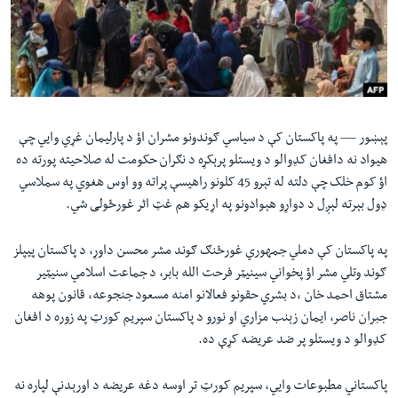
لته
اداریه
ه
خکې
Learning English
رکزي
ټون
FOLLOW US
ه
پېښور —
په پاکستان کې د سیاسي ګوندونو مشران اؤ د پارلیمان غړي وایي چې
اوړئ
هیواد نه دافغان کډوالو د ویستلو پرېکړه د نګران حکومت له صلاحیته پورته ده
اؤ کوم خلک چې دلته له تېرو 45 کلونو راهیسې پراته وو اوس هغوي په سملاسي
ژبې
ډول بېرته لېږل د دواړو هېوادونو په اړيکو هم غټ اثر غورځولی شي.
په پاکستان کې دملي جمهوري غورځنګ ګوند مشر محسن داوړ، د پاکستان پيپلز
ګوند وتلي مشر اؤ پخواني سینیټر فرحت الله بابر، د جماعت اسلامي سنیټیر
مشتاق احمد خان ،د بشري حقونو فعالانو امنه مسعود جنجوعه، قانون پوهه
جبران ناصر، ايمان زېنب مزاري او نورو د پاکستان سپريم کورټ په زوره د افغان
کډوالو د ویستلو پر ضد عریضه کړې ده.
پاکستاني مطبوعات وایي، سپريم کورټ تر اوسه دغه عریضه د اورېدنې لپاره نه