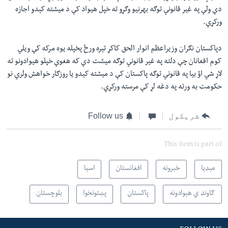
دې ولې په غیر قانوني توګه بهرنیو وګړو ته خپل هیواد کې د میشته کېدو اجازه
ورکړي.
دپاکستان نګران وزیراعظم انوار الحق کاکړ تېره ورځ پخپله یوه مرکه کې ویلي
کوم افغانان چې دلته په غیر قانوني توګه میشت دي که هغوي خپلو هیوادونو ته
لاړ شي اؤ بیا په قانوني توګه پاکستان کې د میشته کېدو یا روزګار خواهش ولري نو
حکومت به ورته په دغه لړ کې مرسته ورکړي.
شریکول
Follow us
This item is part of
مېډیا
خبرونه
افغانستان
اسیا
ګاونډ ي هېوادونه
پاکستان
پښتونخوا
بلوچستان