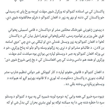
پاکستان کې بې استاده کډوالو ته ورکړل شوی مهلت اوړمه ورځ پای ته رسېدلی
خو پاکستان کې دننه او بهر په زور د افغان کډوالو د شړلو مخالفتونه شوي دي.
د پښتون ژغورنې غورځنګ مخکښ مشر او دپاکستان د قامي اسمبلۍ پخواني
غړي علي وزیر پر ټولنیزه رسنۍ اېکس(پخواني ټويټر) خپل بیان کې د پاکستان
لخوا د افغان کډوالو په زور ويستل غندلي دي او لېکلي یې دي چې "دوي اسامه
بن لادن، د طالبانو مشرانو او د نړۍ په زرګونو وسله والو ډلو ته پناخ ورکړې، خو د
بې وزله افغان کډوالو په جبر د ویستلو لپاره یې يوازې يوه مياشت لنډ مهلت
ورکړی او هغه هم داسې وخت کې چې افغانستان کې د یخ ژمی شروع شوی دی"
د افغان کډوالو د قانوني حقونو لپاره د کار کوونکي غېر دولتي تنظيم شارپ مشر
لياقت بنوري د پاکستان دحکومت له لوري د لا قانونه بهرنیو ګړو له هېواده د
ويستلو پرېکړه بې وخته بللې ده .
ډیوه سره خبرو کې هغه وایي "په دومره لويه شمېره کې په بیړه د کډوالو د وستلو
سره دا خطره شته چې دا په ممکنه توګه يو لوي بشري بحران کې بدل شي او که