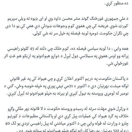
ده منظور کړې.
د ملي جمهوري غورځنګ ګوند مشر محسن داود وي او ای ډیوه ته ویلي سپريم
کورټ شوې عریضه کې چې هغوي کوم وجوهات ښودلي دي هغې کې يو دا دی
چې نګران حکومت دومره لويه فېصله په خپل سر نه شي کولی.
هغه وایي ، دا لويه سياسي فېصله ده، کوم خلک چې دلته له 45 کلونو راهیسې
پراته وو اوس هغوي په سملاسي ډول لېږل د دواړو هېوادونو په اړيکو هم غټ اثر
غورځولې شي.
د پاکستان حکومت په دريم اکتوبر اعلان کړې و چې هیواد کې په غیر قانوني
توګه میشت بهرنیان دې د اکتوبر د 31مې نېټې پورې په خپله خوښه وځي، ګني د
نومبر له لومړۍ وروسته به نيول کېږي او بېرته به خپلو هېوادونو ته لېږل کېږي.
د ورکړل شوي مهلت سرته له رسېدو وروسته حکومت د لا قانونه بهر ملکي وګړو
خلاف په ګرد هیواد کې عمليات پېل کړي دي او پاکستاني مطبوعات د کورنیو
چارو د وزارت له قوله وايي چې د اکتوبر مياشتې له پېل راهیسې نزدې یو لک 40
زره او 322 بهرنیان په رضا کاررانه توګه خپلو هېوادونو ته ستانه شوي دي.