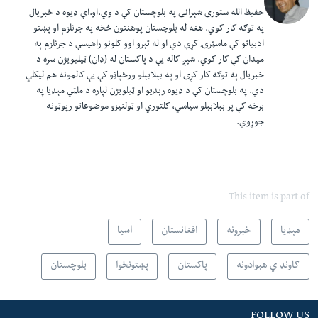
حفیظ الله ستوری شېرانی په بلوچستان کې د وي.او.اې ډیوه د خبریال
په توګه کار کوي. هغه له بلوچستان پوهنتون څخه په جرنلزم او پښتو
ادبیاتو کې ماسټرۍ کړې دي او له تېرو اوو کلونو راهیسې د جرنلزم په
میدان کې کار کوي. شپږ کاله یې د پاکستان له (ډان) ټیلیویژن سره د
خبریال په توګه کار کړی او په بېلابېلو ورځپاڼو کې یې کالمونه هم لیکلي
دي. په بلوچستان کې د ډیوه رېډیو او ټیلویژن لپاره د ملټي مېډیا په
برخه کې پر بېلابېلو سیاسي، کلتوري او ټولنیزو موضوعاتو رپوټونه
جوړوي.
This item is part of
مېډیا
خبرونه
افغانستان
اسیا
ګاونډ ي هېوادونه
پاکستان
پښتونخوا
بلوچستان
FOLLOW US