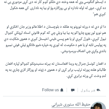
د ايستلو ګنګوسې وې له هغه وخته دې خلکو کوم کار نه دی کړی مزدوري يې نه
ده کړې، دوی له اوله ناداره او بې روزګاره وؤ او بيا په نادارۍ کې هغه شکول
کېږي هم"
دا او دې ته د ورته تورونو په هکله د بلوچستان د اطلاعاتو وزير جان اڅکزي او
هم نورو لوړ پوړو چارواکو په بيا بيا ويلي چې که کوم قانوني اسناد لرونکي کډوال
نيول کېږي، ځورل کېږي او يا هم پېسې ځينې اخيستل کېږي د هغوی شکايت دې
په پوليس تاڼه او يا هم د حکومت له لوري په خپاره شوو ځانګړو ټيلي فوني نمبرو
باندې وکړي چې انصاف ورسره وشي.
د افغان کونسل جنرال په وينا افغانستان ته بېرته ستنېدونکو کډوالو لپاره افغان
طالبانو هلته پورته ترتيب برابر کړی او د هغوی د ژوند او روزګار لارې چارې به په
لنډ وخت کې ورته برابرې کړي.
شریکول
Follow us
حفیظ الله ستوری شېرانی