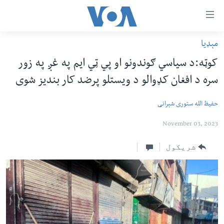
اس
سیدونکی
ینک
مېډیا
کور پاڼه
لته
کوټه:د سیاسي ګوندونو او پي ټي‌ ایم په غږ په زور
ه
د سېمې خبرونه
سره د افغان کډوالو د ویستلو پرضد کار بندیز شوی
ړاندې
پاکستان
پښتونخوا
رکزي
حفیظ الله ستوری شېرانی
ُزیاتو
ټاکنې
بلوچستان
ه
امریکا
November 03, 2023
اوړئ
نړۍ
لته
شریکول
ه
افغانستان
خکې
داعش او تندروي
رکزي
ټون
ټې وي
ه
دروغ ریښتیا
اوړئ