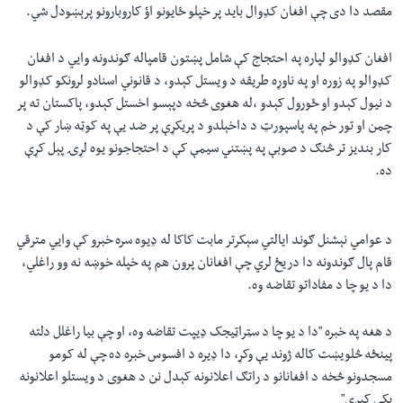
مقصد دا دی چې افغان کډوال باید پر خپلو ځایونو اؤ کاروبارونو پرېښودل شي.
افغان کډوالو لپاره په احتجاج کې شامل پښتون قامپاله ګوندونه وايي د افغان
کډوالو په زوره او په ناوړه طريقه د ویستل کېدو، د قانوني اسنادو لرونکو کډوالو
د نيول کېدو او ځورول کېدو ،له هغوی څخه دپېسو اخستل کېدو، پاکستان ته پر
چمن او تور خم په پاسپورټ د داخېلدو د پريکړې پر ضد يې په کوټه ښار کې د
کار بنديز تر څنګ د صوبې په پښتني سيمې کې د احتجاجونو يوه لړۍ پېل کړې
ده.
د عوامي نېشنل ګوند ايالتي سېکرتر مابت کاکا له ډیوه سره خبرو کې وایي مترقي
قام پال ګوندونه دا دريځ لري چې افغانان پرون هم په خپله خوښه نه وو راغلي،
دا د يو چا د مفاداتو تقاضه وه.
د هغه په خبره "دا د يو چا د سټراټيجک ډيپت تقاضه وه، او چې بيا راغلل دلته
پينځه څلويښت کاله ژوند یې وکړ، دا ډيره د افسوس خبره ده چې له کومو
مسجدونو څخه د افغانانو د راتګ اعلانونه کېدل نن د هغوی د ويستلو اعلانونه
پکې کېږي"