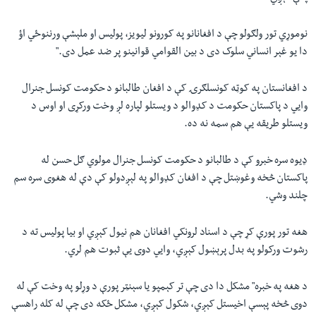
نوموړي تور ولګولو چې د افغانانو په کورونو ليويز، پوليس او ملېشې ورننوځي اؤ
دا يو غېر انساني سلوک دی د بين القوامي قوانينو پر ضد عمل دی."
د افغانستان په کوټه کونسلګرۍ کې د افغان طالبانو د حکومت کونسل جنرال
وايي د پاکستان حکومت د کډوالو د ويستلو لپاره لږ وخت ورکړی او اوس د
ويستلو طريقه يې هم سمه نه ده.
ډیوه سره خبرو کې د طالبانو د حکومت کونسل جنرال مولوي ګل حسن له
پاکستان څخه وغوښتل چې د افغان کډوالو په لېږدولو کې دې له هغوی سره سم
چلند وشي.
هغه تور پورې کړ چې د اسناد لرونکي افغانان هم نيول کېږي او بيا پوليس ته د
رشوت ورکولو په بدل پرېښول کېږي، وايي دوی يې ثبوت هم لري.
د هغه په خبره" مشکل دا دی چې تر کېمپو يا سېنټر پورې د وړلو په وخت کې له
دوی څخه پېسې اخيستل کېږي، شکول کېږي، مشکل ځکه دی چې له کله راهسې