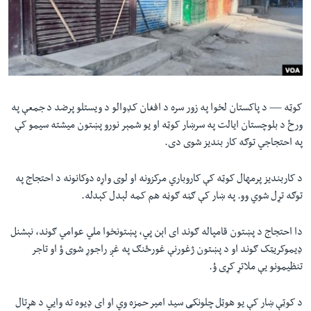
لته
اداریه
ه
خکې
Learning English
رکزي
ټون
FOLLOW US
ه
کوټه —
د پاکستان لخوا په زور سره د افغان کډوالو د ویستلو پرضد د جمعې په
اوړئ
ورځ د بلوچستان ایالت په سرښار کوټه او یو شمېر نورو پښتون میشته سیمو کې
په احتجاجي توګه کار بندیز شوی دی.
ژبې
د کاربندیز پرمهال کوټه کې کاروباري مرکزونه او لوی واړه دوکانونه د احتجاج په
توګه تړل شوي وو. په ښار کې ګڼه ګوڼه هم کمه لېدل کېدله.
دا احتجاج د پښتون قامپاله ګوند ای اېن پي، پښتونخوا ملي عوامي ګوند، نېشنل
ډيموکريټک ګوند او د پښتون ژغورنې غورځنګ په غږ راجوړ شوی ؤ او تاجر
تنظيمونو يې ملاتړ کړی ؤ.
د کوټې ښار کې یو هوټل چلونکی سيد امير حمزه وي او ای ډیوه ته وایي د هړتال