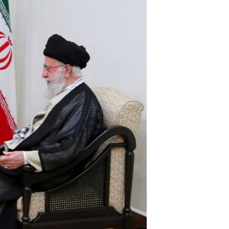
اداریه
لته
ه
خکې
رکزي
ټون
ه
اوړئ