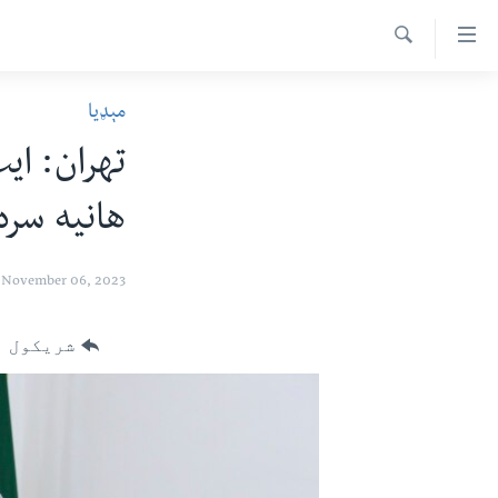
اس
سیدونکی
Search
ینک
کور پاڼه
مېډیا
لته
د سېمې خبرونه
ه
تهران: اي
ړاندې
پاکستان
پښتونخوا
رکزي
هانيه سره
ټاکنې
بلوچستان
ُزیاتو
امریکا
ه
November 06, 2023
اوړئ
نړۍ
لته
افغانستان
شریکول
ه
خکې
داعش او تندروي
رکزي
ټې وي
ټون
ه
دروغ ریښتیا
اوړئ