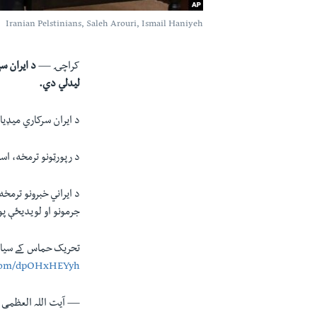
Iranian Pelstinians, Saleh Arouri, Ismail Haniyeh
کراچۍ —
د ایران س
ليدلي دي.
د ایران سرکاري ميډيا
د رپورټونو ترمخه، اسماعيل هانيه د 2019م ن
د ایراني خبرونو ترمخ
جرمونو او لویديځې پو
تحریک حماس کے سیاسی 
r.com/dpOHxHEYyh
— آیت اللہ العظمی خامنہ ای