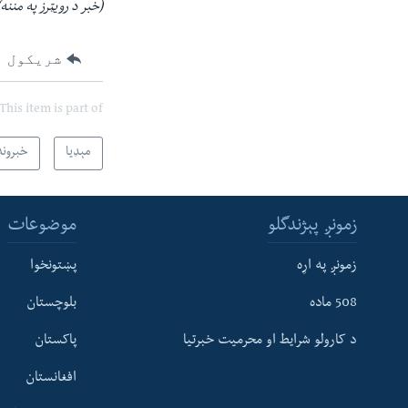
(خبر د رويټرز په مننه)
شریکول
This item is part of
مېډیا
خبرونه
زمونږ پېژندگلو
موضوعات
زمونږ په اړه
پښتونخوا
508 ماده
بلوچستان
د کارولو شرایط او محرمیت خبرتیا
پاکستان
افغانستان