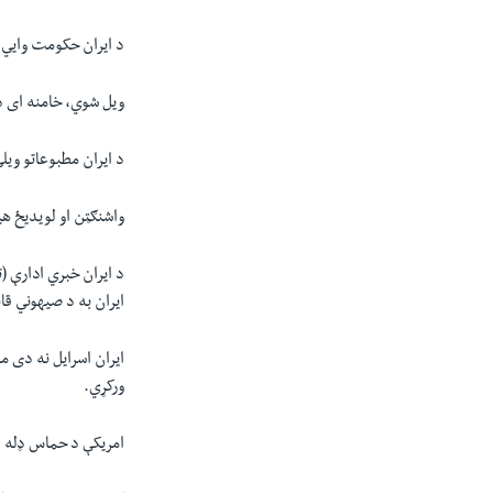
د ایران حکومت وايي 
ويل شوي، خامنه ای د
د ايران مطبوعاتو وي
واشنګټن او لويدیځ هي
د ایران خبري ادارې (
ايران به د صيهوني قا
ایران اسرايل نه دی م
ورکړي.
امریکې د حماس ډله ډ