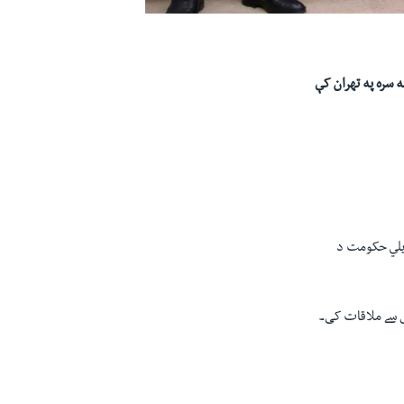
 سره په تهران کې
رايلي حکومت د
ای سے ملاقات کی۔