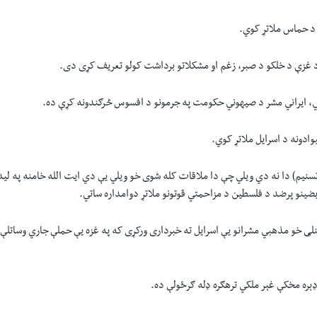
د حماس ملاتړ کوي.
 غزې د خلکو د صبر، زغم او مشکلاتو برداشت کولو تعريف کړی دی.
لي، ايراني مشر د صيهوني حکومت په جرمونو د افسوس څرګندونه کړې ده.
وادونه د اسرايل ملاتړ کوي.
تسنيم) دا نه دي ویلي چې دا ملاقات کله شوی خو ویلي يې دي ايت الله خامنه په ليد
بضينو پرضد د فلسطين د مزاحمتي قوتونو ملاتړ دوامداره ساتي.
نلی خو مذهبي مشرانو یې اسرايل ته خبرداری ورکړی که په غزه یې حملې جاري وساتلې
ېره مخکې غېر ملکي ترهګره ډله ګرځولې ده.