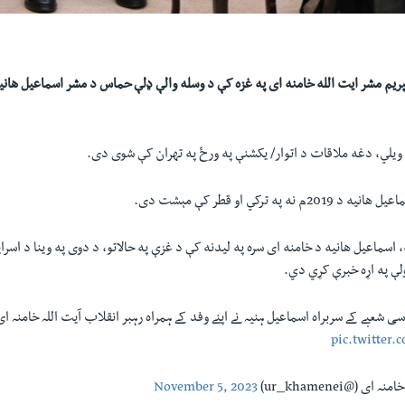
پريم مشر ايت الله خامنه ای په غزه کې د وسله والې ډلې حماس د مشر اسماعيل هانيه
 ويلي، دغه ملاقات د اتوار/ يکشنې په ورځ په تهران کې شوی دی.
ه په ترکي او قطر کې مېشت دی.
ه، اسماعيل هانيه د خامنه ای سره په ليدنه کې د غزې په حالاتو، د دوی په وینا د اس
لې په اړه خبرې کړي دي.
شعبے کے سربراہ اسماعیل ہنیہ نے اپنے وفد کے ہمراہ رہبر انقلاب آیت اللہ خامنہ 
pic.twitte
 (@ur_khamenei)
November 5, 2023