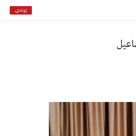
ژوندۍ
اعيل