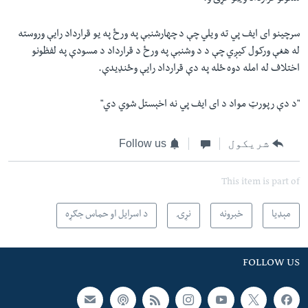
سرچینو ای ایف پي ته ویلي چې د چهارشنبې په ورځ په یو قرارداد رایې وروسته
له هغې ورکول کیږي چې د د وشنبې په ورځ د قرارداد د مسودې په لفظونو
اختلاف له امله دوه ځله په دې قرارداد رایې وځنډیدې.
"د دې رپورټ مواد د ای ایف پي نه اخېستل شوي دي"
شریکول
Follow us
This item is part of
مېډیا
خبرونه
نړۍ
د اسرایل او حماس جګړه
FOLLOW US