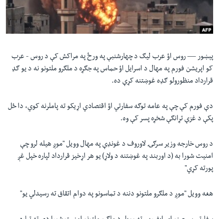
لته
اداریه
ه
خکې
Learning English
رکزي
ټون
پېښور —
روس اؤ عرب لیګ د چهارشنبې په ورځ په مراکش کې د روس - عرب
FOLLOW US
ه
کو اپریشن فورم په مهال د اسرایل اؤ حماس په جګړه د ملګرو ملتونو نه د یو ګډ
اوړئ
قرارداد منظورولو ګډه غوښتنه کړې ده
.
دې فورم کې چې په عامه توګه سفارتي اؤ اقتصادي اړیکو ته پاملرنه کوي، دا ځل
ژبې
پکې د غزې تړانګې شخړه پسر کې وه
.
د روس خارجه وزیر سرګۍ لاوروف د غونډې په مهال وویل "موږ هیله لرو چې
امنیت شورا به (د اوربند په غوښتنه د ولاړ) یو هر اړخیز قرارداد لپاره خپل غږ
پورته کړي
"
هغه وویل "موږ د ملګرو ملتونو دننه د تماسونو په دوام اتقاق ته رسیدلي یو
"