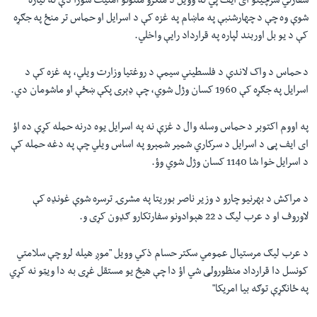
سفارتي سرچینو ای ایف پي ته وویل د ملګرو ملتونو امنیت شورا دې ته تیاره
شوې وه چې د چهارشنبې په ماښام په غزه کې د اسرایل او حماس تر منځ په جګړه
کې د یو بل اوربند لپاره په قرارداد رایې واخلي
.
د حماس د واک لاندې د فلسطیني سیمې د روغتیا وزارت ویلي، په غزه کې د
اسرایل په جګړه کې 1960 کسان وژل شوي، چې ډېری پکې ښځې او ماشومان دي
.
په اووم اکتوبر د حماس وسله وال د غزې نه په اسرایل یوه درنه حمله کړې ده اؤ
ای ایف پی د اسرایل د سرکاري شمیر شمېرو په اساس ویلي چې په دغه حمله کې
د اسرایل خوا شا 1140 کسان وژل شوي وؤ
.
د مراکش د بهرنیو چارو د وزیر ناصر بوریتا په مشرۍ ترسره شوې غونډه کې
لاوروف او د عرب لیګ د 22 هېوادونو سفارتکارو ګډون کړی و
.
د عرب لیګ مرستیال عمومي سکتر حسام ذکي وویل "موږ هیله لرو چې سلامتي
کونسل دا قرارداد منظورولی شي اؤ دا چې هیڅ یو مستقل غړی به دا ویټو نه کړي
په ځانګړې توګه بیا امریکا
"