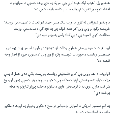
هغه وویل، "عرب لیګ هیله لري چې امریکا په دې پوهه ده چې د اسراییلو د
اقداماتو په وړاندې د نړیوالو د صبر کاسه راډکه شوې ده
"
د ویډیو کنفرانس له لارې د عرب لیګ مشر احمد ابوالغیث د "سمدستي اوربند"
غوښتنه وکړه او ویې ویل "هر هغه څوک چې په غزه کې د سمدستي اوربند
مخالفت کوي لاسونه یې د بې ګناه ولس په وینو سره دي
"
ابو الغیت د دوه ریاستي هواري وکالت اؤ د1967 د پولو په اساس زر تر زره د یو
فلسطیني ریاست د جوړښت غوښتنه وکړه اؤ وي ویل "د ستونزه جرړه اؤ اصل وجه
قبضه ده
"
لاواروف دا هم وویل چې "د یو فلسطیني ریاست جوړښت بلکې ددې عمل لا پسې
چټک کولو ته سمدستي اړتیا ده ځکه چې د ځېنو سرچینو ونیا ده چې زموږ لویدیځ
شراکت دارن غزې نه د لویدیځې غاړې د بیلولو د خفیه پروژو تیارولو په هڅه
بوخت دي
"
په اتم دسمبر امریکې د اسرایل اؤ حماس تر منځ د جګړې ودرولو په اړوند د ملګرو
ملتونو قرارداد ویټو کړی ؤ
.