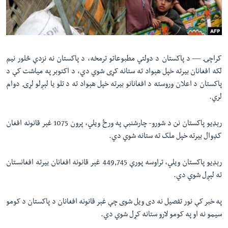
لته
اداریه
ه
خکې
Learning English
رکزي
ټون
کراچۍ —
د پاکستان د دولتي مطبوعاتو ترمخه، د پاکستان نه نزدې څلور نيم
FOLLOW US
ه
لکه افغانان بيرته خپل هېواد ته ستانه کړی شوي دي، د اکتوبر په میاشت کې د
اوړئ
پاکستان د اعلان وروسته د افغانانو بيرته خپل هېواد ته د تلو يا لېږلو لړۍ دوام
لري.
ژبې
رېډيو پاکستان نن د شورو- چارشنبې په ورځ ویلي، پرون 1075 غېر قانونه افغان
کډوال بیرته خپل ملک ته ستانه شوي دي.
رېډيو پاکستان ویلي، تراوسه پورې 449,745 غېر قانونه افغانان بيرته افغانستان
ته لېږل شوي دي.
په خبر کې نور تفصيل نه دی ويل شوی چې غېر قانونه افغانان د پاکستان د کومو
سيمو نه او په کومو لارو ستانه کړل شوي دي.