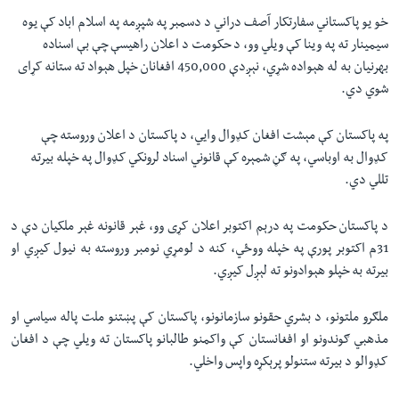
خو یو پاکستاني سفارتکار آصف دراني د دسمبر په شپږمه په اسلام اباد کې یوه
سیمینار ته په وینا کې ویلي وو، د حکومت د اعلان راهیسې چې بې اسناده
بهرنیان به له هېواده شړي، نېږدې 450,000 افغانان خپل هېواد ته ستانه کړای
شوي دي.
په پاکستان کې مېشت افغان کډوال وايي، د پاکستان د اعلان وروسته چې
کډوال به اوباسي، په ګڼ شمېره کې قانوني اسناد لرونکي کډوال په خپله بيرته
تللي دي.
د پاکستان حکومت په درېم اکتوبر اعلان کړی وو، غېر قانونه غېر ملکيان دې د
31م اکتوبر پورې په خپله ووځي، کنه د لومړي نومبر وروسته به نيول کيږي او
بیرته به خپلو هېوادونو ته لېږل کيږي.
ملګرو ملتونو، د بشري حقونو سازمانونو، پاکستان کې پښتنو ملت پاله سياسي او
مذهبي ګوندونو او افغانستان کې واکمنو طالبانو پاکستان ته ويلي چې د افغان
کډوالو د بيرته ستنولو پرېکړه واپس واخلي.