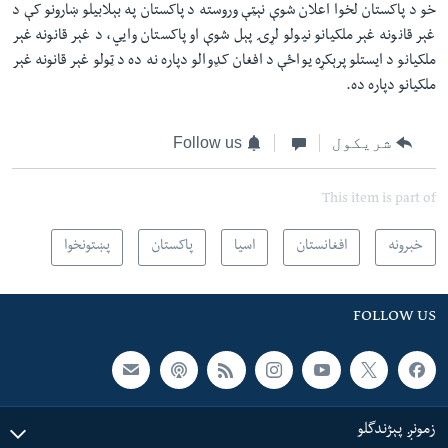
خو د پاکستان لخوا اعلان شوې نېټې وروسته د پاکستان په بېلابيلو ښارونو کې د
غېر قانونه غېر ملکيانو نيولو لړۍ پېل شوې او پاکستان وايي، د غېر قانونه غېر
ملکیانو د ايستلو پرېکړه يواځې د افغان کډوالو دپاره نه ده د ټولو غېر قانونه غېر
ملکيانو دپاره ده.
شریکول
Follow us
This item is part of
خبرونه
افغانستان
اسیا
پاکستان
پښتونخوا
FOLLOW US
زمونږ پېژندگلو