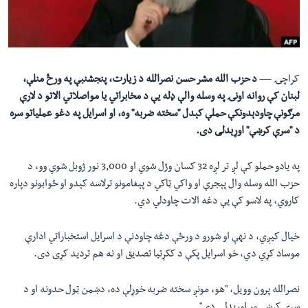
لته
اداریه
ه
خکې
Learning English
رکزي
ټون
کراچۍ —
د حزب الله مشر حسن نصرالله د زيارت، پنجشنبې په ورځ منلې،
FOLLOW US
ه
لبنان کې روانه اونۍ په وسله والې ډله یې د مخابراتي يا مواصلاتي الاتو د لارې
اوړئ
مرګونې چاودېدونکې حملې کېدل "سخته ضربه" وه، او اسرايل په دغو عملياتو سره
د "سرې کرښې" اوړېدلی دی.
ژبې
په يادو حملو کې لږ تر لږه 32 کسان وژل شوي او 3,000 نور ژوبل شوي وو، د
حزب الله وسله وال پېجرې او واکي ټاکي د پېغامونو ترلاسه کېدو او ځوابونو دپاره
کاروي، په لاسو کې یې دغه الات چاودلي دي.
خيال کيږي، د نهې او شورو د ورځې دغه چاودنې د اسرایل استخباراتي ادارې
موساد کړي دي، خو اسرايل پکې د ککړتيا تصديق او نه هم ترديد کړی دی.
نصرالله پرون وويل، "هو، مونږ سخته ضربه خوړلې ده، دښمن ټول حدونه او د