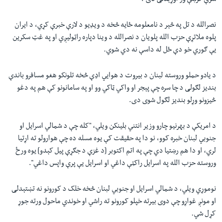
سرې کرښې ور اوړېدلی دی".
نصرالله د تل په څېر د نامعلومه ځايه څخه د ويډيو د لارې خبرې کړي، د ایران
پلوه ملاتړې حزب الله پلويان د نصرالله د وينا دپاره راټوليږي او په غټ سکرين
یې ګوري خو دې ځل له داسې نه دي شوي.
د يادو حملو وروسته لبنان د بيروت د هوايي اډې څخه تلونکو هغو مسافرو باندې
بنديز لګولی د چا سره چې پېجر او واکي ټاکي وو او په سامانونو کې هم په دغو
څيزونو وړلو بنديز لګول شوی دی.
د امریکې د بهرنيو چارو وزیر انتني بلينکن ويلي، "کله چې د شمالي اسرایل او
جنوبي لبنان خبره کوو، نو دا په حقيقت کې يوه مسله ده چې هوارولو ته اړتیا
لري، او دا هم رښتيا دي چې په اتم اکتوبر [د غزې د جګړې پيل کېدو] يوه ورځ
وروسته حزب الله په اسرايل راکټې داغي او اسرايل یې پرې واپس داغي".
نوموړي ويلي، د شمالي اسرايل او جنوبي لبنان څخه خلک د کورونو نه تښتېدلی
او مونږ غواړو چې دوی بيرته خپلو کورونو ته راشي او خوندي ماحول ورته جوړ
کړل شي.