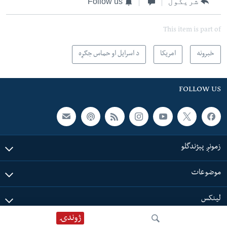
شریکول
Follow us
This item is part of
خبرونه
امریکا
د اسرایل او حماس جګړه
FOLLOW US
زمونږ پېژندگلو
موضوعات
لینکس
ژوندۍ