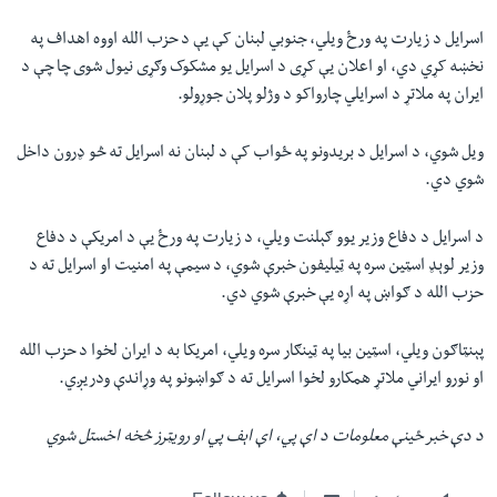
اسرايل د زیارت په ورځ ویلي، جنوبي لبنان کې یې د حزب الله اووه اهداف په
نخښه کړي دي، او اعلان یې کړی د اسرایل يو مشکوک وګړی نيول شوی چا چې د
ايران په ملاتړ د اسرايلي چارواکو د وژلو پلان جوړولو.
ویل شوي، د اسرايل د بریدونو په ځواب کې د لبنان نه اسرايل ته څو ډرون داخل
شوي دي.
د اسرایل د دفاع وزیر يوو ګېلنت ويلي، د زيارت په ورځ یې د امریکې د دفاع
وزير لوېډ اسټين سره په ټيليفون خبرې شوي، د سيمې په امنيت او اسرايل ته د
حزب الله د ګواښ په اړه یې خبرې شوي دي.
پېنټاګون ويلي، اسټين بيا په ټينګار سره ويلي، امریکا به د ایران لخوا د حزب الله
او نورو ايراني ملاتړ همکارو لخوا اسرايل ته د ګواښونو په وړاندې ودريږي.
د دې خبر ځينې معلومات د اې پي، اې اېف پي او رويټرز څخه اخستل شوي