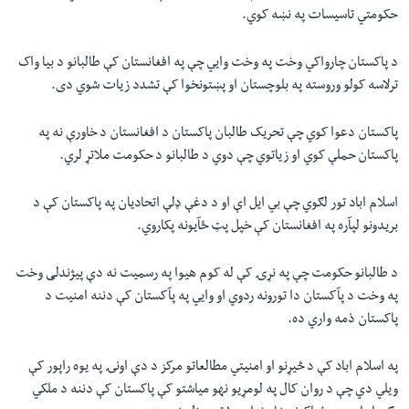
حکومتي تاسیسات په نښه کوي.
د پاکستان چارواکي وخت په وخت وایي چې په افغانستان کې طالبانو د بیا واک
ترلاسه کولو وروسته په بلوچستان او پښتونخوا کې تشدد زیات شوي دی.
پاکستان دعوا کوي چې تحریک طالبان پاکستان د افغانستان د خاورې نه په
پاکستان حملې کوي او زیاتوي چې دوي د طالبانو د حکومت ملاتړ لري.
اسلام اباد تور لګوي چې بي ایل اې او د دغې ډلې اتحادیان په پاکستان کې د
بریدونو لپآره په افغانستان کې خپل پټ ځآیونه پکاروي.
د طالبانو حکومت چې په نړۍ کې له کوم هیوا په رسمیت نه دې پیژندلی وخت
په وخت د پآکستان دا تورونه ردوي او وایي په پآکستان کې دننه امنیت د
پاکستان ذمه واري ده.
په اسلام اباد کې د څیړنو او امنیتي مطالعاتو مرکز د دې اونۍ په یوه راپور کې
ویلي دي چې د روان کال په لومړیو نهو میاشتو کې پاکستان کې دننه د ملکي