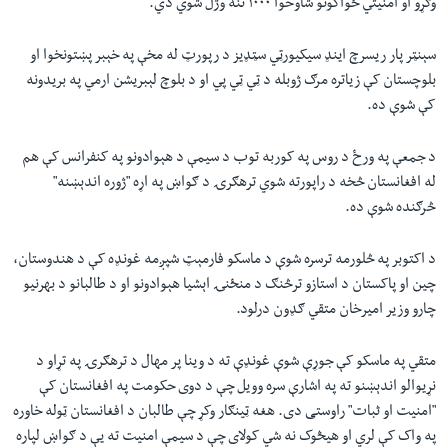
وګړو او امنیتي ځواکونو شاوخوا ۱۰۰۰ تنه وژل شوي دي.
سېنټر پار ریسرچ اینډ سیکیورټي سټډیز د رپورټ له مخې په خېبر پښتونخوا او
بلوچستان کې زیاتره مرګ ژوبله د ټي ټي پي او د بلوچ لېبریشن ارمي په بریدونه
کې شوې ده.
د جمعې په ورځ د روس په کوربه توب د سیمې د هېوادونو په کنفرانس کې هم
له افغانستان څخه د راپورته شوي ترهګرۍ د ګواښ په اړه "ژوره اندېښنه"
څرګنده شوې ده.
د اکتوبر په څلورمه ترسره شوې د ماسکو فارمېټ شپږمه غونډه کې د هندوستان،
چين او پاکستان د استازو ترڅنګ د منځنۍ اېشيا هېوادونو او د طالبانو د بهرنيو
چارو وزير اميرخان متقي ګډون درلود.
متقي په ماسکو کې جوړې شوې غونډې ته د وینا پر مهال د ترهګرۍ په تړاو د
نړیوالو اندېښنو ته په اشارې سره وویل چې د دوی حکومت په افغانستان کې
"امنیت او ثبات" راوستی دی. هغه ټینګار وکړ چې طالبان د افغانستان ټوله خاوره
په واک کې لري او هیڅوک نه شي کولای چې د سیمې امنیت ته یې د ګواښ لپاره