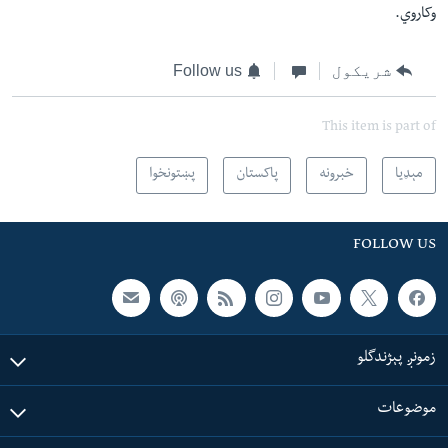
وکاروي.
شریکول
Follow us
This item is part of
مېډیا
خبرونه
پاکستان
پښتونخوا
FOLLOW US
زمونږ پېژندگلو
موضوعات