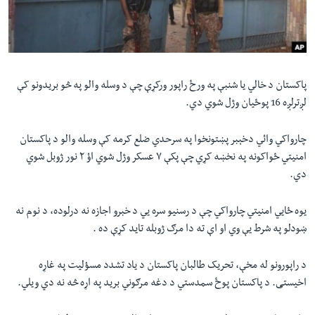
لته
اداریه
ه
خکې
Learning English
رکزي
ټون
پاکستان د خالي یا شنبې په ورځ راپور ورکړې چې د وسله والو په څو بریدونو کې
FOLLOW US
ه
لږترلږه 16 پوځیان وژل شوي دي.
اوړئ
چارواکي وائي دخېبر پښتونخوا په سرحدي ضلع کرمه کې وسله والو د پاکستان
ژبې
امنيتي ځواکونه په نخښه کړي چې پکې ۷ عسکر وژل شوي اؤ ۲ نور ژوبل شوي
دي.
یوه ځايي امنیتي چارواکي چې د رسنیو سره یي د خبرو اجازه نه درلوده، د نوم نه
ښودلو په شرط یې وي او اې ته دا مرګ ژوبله تاید کړې ده .
د راپورونو له مخې، تحریک طالبان پاکستان د یاد تشدد مسؤلیت په غاړه
اخیستی. د پاکستان پوځ سمدستي د دغه مرګوني برید په اړه څه نه دي ویلي.