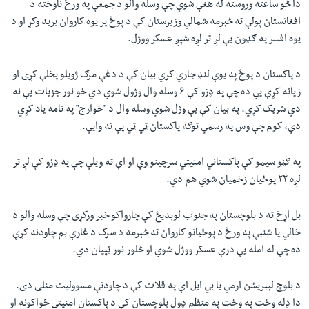
دا څو ساعته وروسته له هغې شوې چې وسله والو د جمعې په ورځ ناوخته د
افغانستان پولې ته څېرمه شمالي وزیرستان کې د پوځ پر یوه کاروان برید وکړ او د
یوه افسر په ګډون یې لږ تر لږه شپږ عسکر ووژل.
د پاکستان د پوځ په یوې لنډ جاري کړي بیان کې د دغې مرګ ژوبلو پخلې کړی او
زیاته کړې یي ده چې په ډزو کې ۶ وسله وال وژول شوي دي خو نور جزیات یې نه
دي شریک کړي. په بیان کې یې وژل شوي وسله وال د "خوارج" په نامه یاد کړي
دي، کوم چې وس په رسمي توګه پاکستان ټي ټي پي ته وایي.
په ګڼو سیمو کې پاکستاني امنیتي سرچینو وي او اې ته ویلي چې په ډزو کې لږ تر
لږه ۲۲ پوځیان زخمیان شوي هم دي.
بل اړخ ته د بلوچستان په جنوب لوېديځ کې چارواکو خبر ورکړى چې وسله والو د
خالي یا شنبې په ورځ د پوځيانو کاروان ته څېرمه د سړک د غاړې بم چاودنه کړې
ده چې له امله یې درې عسکر ووژل شوي او څلور نور ټپيان دي.
د بلوچ لېبریشن ارمي یا بي ایل اې په قلات کې د چاودنې مسوولیت منلی دی.
دا ډله وخت په وخت په منظم ډول بلوچستان کې د پاکستان امنیتي ځواکونه او