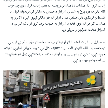
د اسرایل پوځ تیره میاشت د حزب الله په مشرانو او تاسيساستو، تنصيباتو بریدونه
زیات کړي، دا عملیات 11 مياشتې وروسته له هغې زيات کړل شوي چې حزب
الله ډلې به هره ورځ په شمالي اسرايل د حماس په ملاتړ کې بريدونه کول. د
فلسطين ترهګرې ډلې حماس هم د ایران له خوا ملاتړ کېږي، تېر د اکتوبر په
میاشت کې یې له غزې څخه د اسرايل په جنوب بريد کړی او دغه کار یې د
اسرايل سخت غبرګون راپارولی وو.
د اسرایل مير اميت استخباراتو او ترهګرۍ ضد معلوماتو مرکز ، آی ټي آی سي
ترمخه، حزب الله القرض الحسن په 1982م کال کې د یوې خېراتي ادارې په توګه
جوړه کړې، د دې دپاره چې بې وزلو لبنانیانو ته، او په ځانګړي ډول شیعه وګړو ته،
بې له سوده پورونه ورکړي.