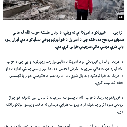
لته
اداریه
ه
خکې
Learning English
رکزي
ټون
کراچۍ —
څیړونکو د امریکا غږ ته ویلي، د لبنان ملېشه حزب الله له مالي
FOLLOW US
ه
ستونزو سره مخ ده، ځکه چې د اسرایل د څو اوونيو پوځي عملیاتو د دې ایران پلوه
اوړئ
ډلې درې مهمې مالي سرچینې خرابې کړې دي.
د امریکا او لبنان څیړونکي او د امریکا د مالیې وزارت رپورټونه وایي چې د حزب
ژبې
الله لپاره مهمه مالي سرچینه القرض الحسن ده، دا غیر رسمي بېنکي اداره ده او
د امریکا له خوا ترهګره ډله بلل شوې. دا اداره بغېر د حکومتي جواز يا لايسنس
څخه فعالیت کوي.
د څيړونکو په وينا، دحزب الله د پیسو بله سرچینه د لبنان غير قانونه خو جواز
لرونکي سوداګريز بېنکونه او د بيروت هوايي ميدان ته د نغدو پيسو الوتکو راتګ
دی.