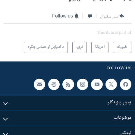
شریکول
Follow us
This item is part of
خبرونه
امریکا
نړۍ
د اسرایل او حماس جګړه
FOLLOW US
زمونږ پېژندگلو
موضوعات
لینکس