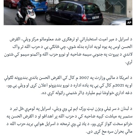
د اسرایل د میر امیت استخباراتي او ترهګرۍ ضد معلوماتو مرکز ويلي، القرض
الحسن اوس په یوه لویه اداره بدله شوې، چې څانګې یې د حزب الله تر واک
لاندې د بیروت په جنوبي سیمه ضاحیه او نورو حزب الله واکمنو سیمو کې شتون
لري.
د امریکا د مالیې وزارت په 2007 م کال کې القرض الحسن باندې بندیزونه لګولي
او په 2021م کال کې یې په ياده اداره د نورو بندیزونو اعلان کړی او ويلي يې وو،
دغه ادارې خواوشا نيم ملیارد ډالر شتمني راټوله کړې ده.
د لبنان د سر ټيلي ويژن نېټ ورک اېم ټي وي ويلي، اسرايل په لومړي ځل تېر د
ستمبر په میاشت کېپه ضاحیه کې د حزب الله پر اهدافو او د القرض الحسن په
خزانو سخت ګواز کړی وو، د ياد ټي وي ترمخه د اسرايل هوایي بريد حزب الله د
مالي بحران سره مخ کړی دی.