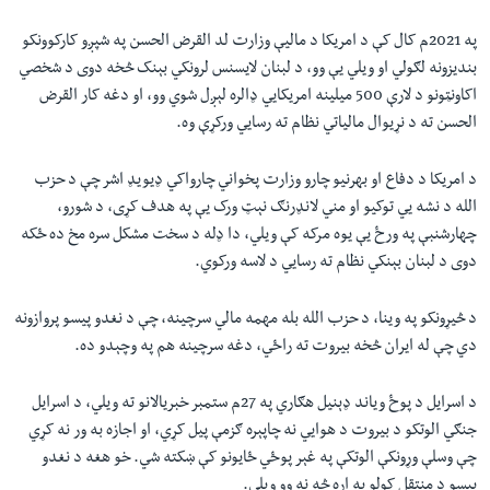
په 2021م کال کې د امریکا د مالیې وزارت لد القرض الحسن په شپږو کارکوونکو
بنديزونه لګولي او ویلي یې وو، د لبنان لايسنس لرونکي بېنک څخه دوی د شخصي
اکاونټونو د لارې 500 ميلينه امریکايي ډالره لېږل شوي وو، او دغه کار القرض
الحسن ته د نړیوال مالياتي نظام ته رسايي ورکړې وه.
د امریکا د دفاع او بهرنیو چارو وزارت پخواني چارواکي ډیویډ اشر چې د حزب
الله د نشه يي توکیو او مني لانډرنګ نېټ ورک یې په هدف کړی، د شورو،
چهارشنبې په ورځ یې يوه مرکه کې ویلي، دا ډله د سخت مشکل سره مخ ده ځکه
دوی د لبنان بېنکي نظام ته رسايي د لاسه ورکوي.
د څيړونکو په وینا، د حزب الله بله مهمه مالي سرچینه، چې د نغدو پیسو پروازونه
دي چې له ایران څخه بیروت ته راځي، دغه سرچينه هم په وچېدو ده.
د اسرايل د پوځ ویاند ډېنيل هګاري په 27م ستمبر خبريالانو ته ويلي، د اسرايل
جنګي الوتکو د بيروت د هوايي نه چاپېره ګزمې پيل کړي، او اجازه به ور نه کړي
چې وسلې وړونکې الوتکې په غېر پوځي ځايونو کې ښکته شي. خو هغه د نغدو
پېسو د منتقل کولو په اړه څه نه وو ويلي.