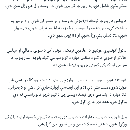
ملکي وګړي شامل دي. په رپورټ کې ويل شوي 127 وسله وال هم وژل شوي دي.
د پيکس د رپورټ ترمخه 131 وژنې په وسله والو حملو کې شوې او د نومبر په
مياشت کې خېبرپښتونخوا صوبه تر ټولو زياته اغېزمنه پاتې شوې، 50 حملې
شوي، 71 کسان پکې وژل شوي او 85 ژوبل شوي دي.
د ټول ګونديزې غونډې د اعلاميې ترمخه، غونډه کې د صوبې د مالي او سياسي
حالاتو او صوبې د کټو د ساتنې دپاره د ټولو سياسي ګوندونو په استازيتوب د
سياسي او تکنيکي کمېټۍ جوړولو فيصله شوې ده.
غوښتنه شوې، اووم اېن اېف سي اېوارډ چې نزدې د دوه نيمو کالو راهسې غېر
موثره شوی، سمدستي دې 11م اېن اېف سي اېوارډ جاري کړل شي او د پخوانۍ
فاټا دپاره د اېف سي درې فيصده پېسې چې د تیرو درېو کالو راهسې نه دي
ورکړل شي، هغه دې جاري کړل شي.
ويل شوي، د صوبې معدنیات د صوبې دي په صوبه کې چې څومره ليزونه يا ټېکې
ورکړل شوي د هغې تفصيلات دې ولس ته وړاندې کړل شي.