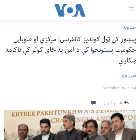
اس
سیدونکی
ینک
خبرونه
کور پاڼه
لته
پېښور کې ټول ګونديز کانفرنس: مرکزي او صوبايي
ه
د سېمې خبرونه
حکومت پښتونخوا کې د امن په ځای کولو کې ناکامه
ړاندې
پاکستان
پښتونخوا
رکزي
ښکاري
ُزیاتو
ټاکنې
بلوچستان
ه
فضل عزیز
امریکا
اوړئ
December 05, 2024
نړۍ
لته
ه
افغانستان
شریکول
خکې
داعش او تندروي
رکزي
ټون
ټې وي
ه
دروغ ریښتیا
اوړئ