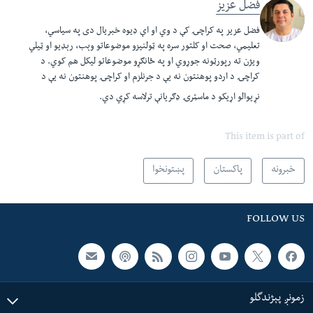
فضل عزیز
فضل عزيز په کراچۍ کې د وي او اې ډيوه خبريال دی په سياسي،
تعليمي، صحت او کلتور سره په ټولنيزو موضوعاتو وېب، رېډيو او ټيلي
ويژن ته رپورټونه جوړوي او په ځانګړو موضوعاتو ليکل هم کوي. د
کراچۍ د اردو پوهنتون نه يې د جرنلزم او کراچۍ پوهنتون نه يې د
نړيوالو اړيکو د ماسټرۍ ډګريانې ترلاسه کړي دي.​
This item is part of
خبرونه
پاکستان
پښتونخوا
FOLLOW US
زمونږ پېژندگلو