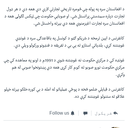
د افغانستان سره په پوله چې څومره تاريخې تجارتي لارې دي هغه دې د هر ډول
تجارت دپاره سمدستي پرانستل شي. او صوبايي حکومت چې ټېکس لګولی هغه د
افغانستان سره تجارت اغېزمنوي هغه دې بيرته واخستل شي.
کانفرنس د ايين ترمخه د شريکو ګټو د کونسل په باقاعدګۍ سره د غونډې
غوښتنه کړې، بلدياتي استازو ته یې بې د تفريقه د فنډونو ورکولو ويلي دي.
غونډه کې د مرکزي حکومت نه غوښتنه شوې د 1991م د اوبو په معاهده کې چې
مرکزي حکومت نورو صوبو ته کوم کار کړی هغه دې پښتونخوا صوبې له هم
وکړي.
کانفرنس د قبايلي ضلعو څخه د پوځي عملياتو له امله د بې کوره خلکو بيرته خپلو
علاقو ته ستنولو غوښتنه کړې ده.
شریکول
Follow us