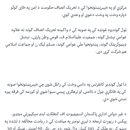
مرکزي او په خېبرپښتونخوا کې د تحریک انصاف حکومت د امن په ځای کولو
دپاره وخت په وخت دعوې او وعدې کوي.
ټول ګونديزه غونډه کې په صوبه کې د واکمنه تحریک انصاف ګوند نه علاوه
عوامي نېشنل ګوند، جمعيت علمااسلام ف، قومي وطن پارټۍ، نېشنل
ډېموکرېټک ګوند، پښتونخوا ملي عوامي ګوند، مسلم ليګ ن او جماعت اسلامي
هم شرکت کړی دی.
دا ټول ګوندیز کانفرنس په داسې وخت کې رابلل شوی چې خېبرپښتونخوا صوبه
کې په ځانګړي ډول د ناامنۍ او ترهګرۍ پېښې سېوا شوي او کورمه کې فرقه یيزه
نښتې شوي دي.
د غېر دولتي ادارې پاکستان انسټيټيوټ اف کنفلکټ اېنډ سېکيورټي سټډيز،
پيکس د رپورټ ترمخه د تېرې نومبر په مياشت کې د رياست مخالفه د تشدد په
پېښو کې په ملک کې 245 کسان وژل شوي دي چې پکې 68 امنيتي عسکر او 50