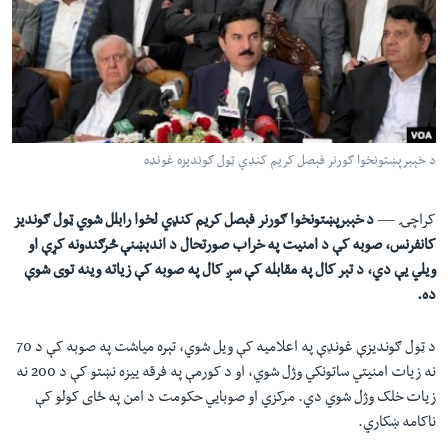
لته
اداریه
ه
خکې
Learning English
رکزي
ټون
FOLLOW US
ه
د خېبرپښتونخوا ګورنر فېصل کريم کنډي ټول ګونديزه غونډه
اوړئ
ژبې
کراچۍ —
د خېبرپښتونخوا ګورنر فېصل کريم کنډي لخوا رابلل شوي ټول ګونديز
کانفرنس، صوبه کې د امنيت په خراب صورتحال د اندېښنې څرګندونه کړې او
ويلي يې دي، د تېر کال په مقابله کې سږ کال په صوبه کې زياته وينه توی شوې
ده.
د ټول ګونديزې غونډې په اعلاميه کې ويل شوي، تېره مياشت په صوبه کې د 70
نه زيات امنیتي ساتونکي وژل شوي، او د کورمې په فرقه ييزه نښتو کې د 200 نه
زيات خلک وژل شوي دي. مرکزي او صوبايي حکومت د امن په ځای کولو کې
ناکامه ښکاري.