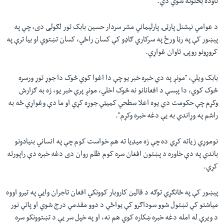
تاوده بحثونه شوي دي.
د عوامي نيشنل پارټۍ پارليماني مشر سردار حسېن بابک تور لګولی دی، چې په
پېښور کې په رڼا ورځ په سرکاري ګاډو کې کسان راځي، کسان تښتوي او بيا ترې په
کروړونو روپۍ تاوان غواړي.
بابک ويلي، "مونږ په دې خبره خبر يو چې دا اغوا کوي څوک دا جوړ توړ ورسره
څوک کوي، دا پېسې د افغانانو نه څوک اخلي، مونږ پرې خبر يو، زه به ګزارش
وکړم چې حکومت دې یوه اعلا سطحي کميټي جوړه کړي او ما دې وغواړي ځه به
راشم په وړاندې به یې دغه خبره وکړم".
نوموړې زياته کړې ده چې زه ميډيا ته هم خواست کوم چې په انساني بنيادونو
باندې په دې خاوره د پښتون افغان سره کوم ظلم روان دی دغه خبره دې راپورته
کړي.
پېښور کې په ځانګړې توګه د قالين کاروبار کوونکي افغان تاجران وايي په تيرو اووه
مياشتو کې تښتول شوو سوداګرو کې يواځې د دوو مقدمې درج شوي او پاتې نور
د ويرې له امله دغه خبره ښکاره کوي هم نه، او په خپل سر يې د تښتوونکو سره