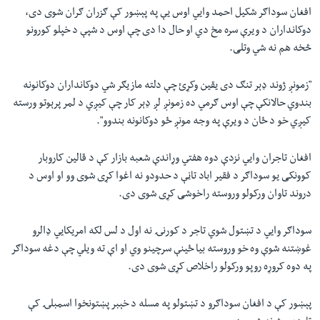
افغان سوداګر شکيل احمد وايي اوس یې په پېښور کې ګزران ګران شوی دی،
دوکانداران د ويرې سره مخ دي او حال دا دی چې اوس د شپې د خپلو کورونو
څخه هم نه شي وتلی.
"زمونږ ژوند ډېر تنګ دی يقين وکړئ چې دلته مازيګر شي دوکانداران دوکانونه
بندوي حالانکې چې اوس ګرمي ده زمونږ لږ ډېر کار چې کيږي د لمر پرېوتو ورسته
کيږي خو د ځان د ويرې په وجه مونږ ځو دوکانونه بندوو".
افغان تاجران وايي نزدې دوه هفتي وړاندې شعبه بازار کې د قالين کاروبار
کوونکی يو سوداګر د فقير اباد تاڼې د حدودو نه اغوا کړی شوی وو او اوس د
دروند تاوان ورکولو وروسته راخوشی کړی شوی دی.
سوداګر وايي د تښتول شوي تاجر د کورنۍ نه اول د لس لکه امريکايي ډالرو
غوښتنه شوې وه خو وروسته بيا ځینې سرچينو وي او اې ته ويلي چې دغه سوداګر
په دوه کروړه روپو ورکولو راخلاص کړی شوی دی.
پېښور کې د افغان سوداګرو د تښتولو په مسله د خېبر پښتونخوا اسمبلۍ کې