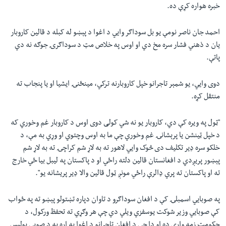
خبره هواره کړې ده.
احمد جان ناصر نومې يو بل سوداګر وايي د اغوا د پېښو له کبله د قالين کاروبار
يان د ذهني فشار سره مخ دي او اوس په خلاص مټ د سوداګرۍ جوګه نه دي
پاتې.
دوی وايي، يو شمېر تاجرانو خپل کاروبارنه ترکي، مينځنۍ ايشيا او يا پنجاب ته
منتقل کړه.
"ټول په ويره کې دي، کاروبار يو نه شي کولی دوی اوس د کاروبار غم وخوري که
د خپل ټينشن يا پرېشانۍ غم وخوري چې ما به اوس وچتوي او وړي به مې، د
خلکو سره ډير تکليف دی څوک وايي لاهور ته به لاړ شم کراچۍ ته به لاړ شم
پېښور پريږدي د افغانستان قالين دلته راځي او د پاکستان په ليبل بيا ځي خارج
ته او پاکستان ته پري ډالرې راځي مونږ ټول قالين والا ډير پريشانه يو".
په صوبايي اسمبلۍ کې د افغان سوداګرو د تاوان دپاره تښتولو پېښو ته په ځواب
کې صوبايي وزير شوکت يوسفزي ويلي دي چې هر وګړي ته تحفظ ورکول، د
حکومت زمه واري ده او دا چې د افغان تاجرانو د اغوا په اړه به د صوبي پوليس