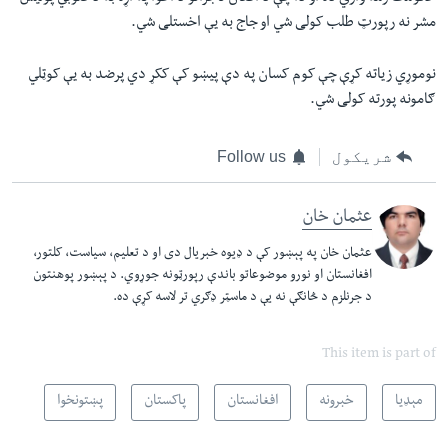
مشر نه رپورټ طلب کولی شي او جاج به يې اخستلی شي.
نوموړي زياته کړې چې کوم کسان په دې پيښو کې ککړ دي پرضد به يې کوټلي
ګامونه پورته کولی شي.
شریکول
Follow us
عثمان خان
عثمان خان په پېښور کې د ډيوه خبريال دی او د تعليم، سياست، کلتور،
افغانستان او نورو موضوعاتو باندې رپورټونه جوړوي. د پېښور پوهنتون
د جرنلزم د څانګې نه يې د ماسټر ډګري تر لاسه کړې ده.
This item is part of
مېډیا
خبرونه
افغانستان
پاکستان
پښتونخوا