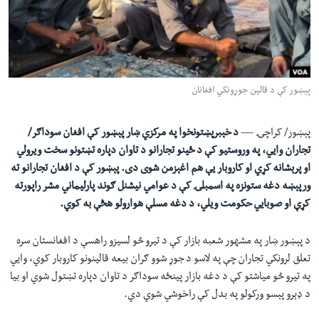
لته
اداریه
ه
خکې
Learning English
رکزي
ټون
FOLLOW US
پېښور کې د قالین جوړونکي افغانان
ه
اوړئ
پېښور/ کراچۍ —
د خېبرپښتونخوا په مرکزي ښار پېښور کې افغان سوداګر/
تجاران وايي، په وروستيو کې د ځینو تجارانو د تاوان دپاره تښتونو سخت ويرولي
ژبې
او پرېشانه کړي او کاروبار يې هم اغېزمن شوی دی. پېښور کې د افغان تجارانو ته
ورپېښه دغه ستونزه په اسمبلۍ کې د عوامي نیشنل ګوند پارلیماني مشر راپورته
کړې او صوبايي حکومت ويلي، د دغه مسلې هوارولو هڅې به کوي.
د پېښور ښار په مشهور شعبه بازار کې د تيرو څو لسيزو راهسې د افغانستان سره
تعلق لرونکي تجاران چې په لاسو د جوړ شوو ګران بيعه قالينونو کاروبار کوي، وايي
په تيرو څو مياشتو کې د دغه بازار پينځه سوداګر د تاوان دپاره تښتول شوي او بيا
د ډېرو پېسو ورکولو په بدل کې راخوشي شوي دي.