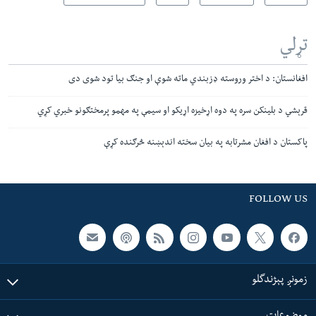
تړلي
افغانستان: د اختر وروسته ډزبندي ماته شوې او جنګ بیا تود شوی دی
قرېشي د بلينکن سره په دوه اړخيزه اړيکو او سيمې په مهمو پرمختګونو خبري کړي
پاکستان د افغان مشرتابه په بيان سخته اندېښنه څرګنده کړې
FOLLOW US
زمونږ پېژندگلو