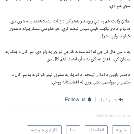
شوي هم دي.
بغلان ولایت هم په دې وروستیو هفتو کې د زیات تشدد شاهد پاته شوی دی.
طالبانو د دې ولایت ځیني سیمې قبضه کړې، خو حکومتي عسکر بېرته د هغوی
ځپلو ته ولېږل شول.
په داسې حال کې چې له افغانستانه خارجي قواوې په وتو دي، سږ کال د جنګ په
میدان کې، افغان عسکرو ته د آزمایښت اهم کال دی.
د صدر بایډن د اعلان ترمخه، د امریکا په مشرۍ نېټو ځواکونه به سږ کال د
ستمبر تر یوولسمې نیټې پورې له افغانستانه ووځي.
شریکول
Follow us
This item is part of
خبرونه
افغانستان
اسیا
ګاونډ ي هېوادونه