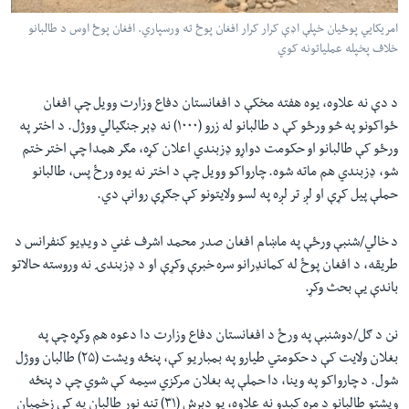
امریکایي پوځیان خپلې اډې کرار کرار افغان پوځ ته ورسپاري. افغان پوځ اوس د طالبانو
خلاف پخپله عملیاتونه کوي
د دې نه علاوه، یوه هفته مخکې د افغانستان دفاع وزارت وویل چې افغان
ځواکونو په څو ورځو کې د طالبانو له زرو (۱۰۰۰) نه ډېر جنګیالي ووژل. د اختر په
ورځو کې طالبانو او حکومت دواړو ډزبندي اعلان کړه، مګر همدا چې اختر ختم
شو، ډزبندي هم ماته شوه. چارواکو وویل چې د اختر نه یوه ورځ پس، طالبانو
حملې پیل کړې او لږ تر لږه په لسو ولایتونو کې جګړې روانې دي.
د خالي/شنبې ورځې په ماښام افغان صدر محمد اشرف غني د ويډیو کنفرانس د
طریقه، د افغان پوځ له کمانډرانو سره خبرې وکړې او د ډزبندۍ نه وروسته حالاتو
باندې یې بحث وکړ.
نن د ګل/دوشنبې په ورځ د افغانستان دفاع وزارت دا دعوه هم وکړه چې په
بغلان ولایت کې د حکومتي طیارو په بمباریو کې، پنځه ویشت (۲۵) طالبان ووژل
شول. د چارواکو په وینا، دا حملې په بغلان مرکزي سیمه کې شوي چې د پنځه
ویشتو طالبانو د مړه کېدو نه علاوه، یو دېرش (۳۱) تنه نور طالبان په کې زخمیان