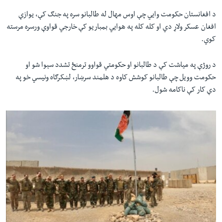
د افغانستان حکومت وایي چې اوس مهال له طالبانو سره په جنګ کې، یوازې
افغان عسکر ولاړ دي او کله کله په هوایي بمباریو کې خارجي قواوې ورسره مرسته
کوي.
د روژې په میاشت کې د طالبانو او حکومتي قواوو ترمنځ تشدد سېوا شو او
حکومت وویل چې طالبانو کوشش کاوه د هلمند سرښار، لښکرګاه ونیسي خو په
دې کار کې ناکامه شول.