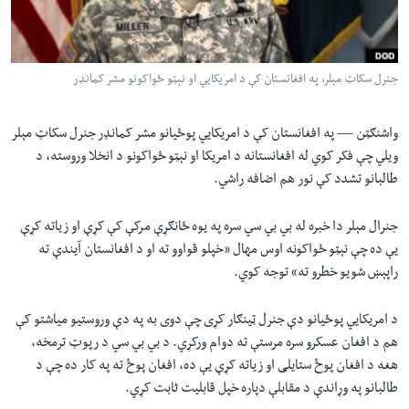
لته
اداریه
ه
خکې
Learning English
رکزي
جنرل سکاټ مېلر، په افغانستان کې د امریکایي او نېټو ځواکونو مشر کمانډر
ټون
FOLLOW US
ه
واشنګټن —
په افغانستان کې د امریکایي پوځیانو مشر کمانډر جنرل سکاټ مېلر
اوړئ
ویلي چې فکر کوي له افغانستانه د امریکا او نېټو ځواکونو د انخلا وروسته، د
طالبانو تشدد کې نور هم اضافه راشي.
ژبې
جنرال مېلر دا خبره له بي بي سي سره په یوه ځانګړې مرکې کې کړې او زیاته کړې
یې ده چې نېټو ځواکونه اوس مهال «خپلو قواوو ته او د افغانستان آیندې ته
راپېښ شویو خطرو ته» توجه کوي.
د امریکایي پوځیانو دې جنرل ټینګار کړی چې دوی به په دې وروستیو میاشتو کې
هم د افغان عسکرو سره مرستې ته دوام ورکړي. د بي بي سي د رپوټ ترمخه،
هغه د افغان پوځ ستایلی او زیاته کړې یې ده، افغان پوځ ته په کار ده چې د
طالبانو په وړاندې د مقابلې دپاره خپل قابلیت ثابت کړي.