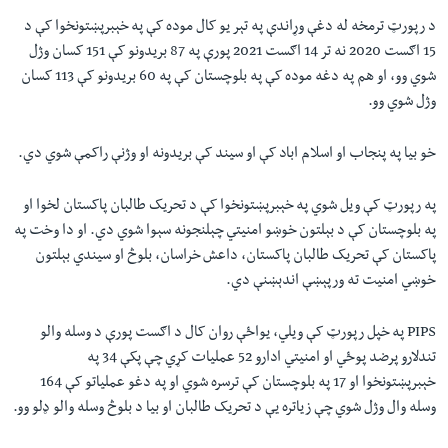
د رپورټ ترمخه له دغې وړاندې په تېر يو کال موده کې په خېبرپښتونخوا کې د
15 اګست 2020 نه تر 14 اګست 2021 پورې په 87 بریدونو کې 151 کسان وژل
شوي وو، او هم په دغه موده کې په بلوچستان کې په 60 بريدونو کې 113 کسان
وژل شوي وو.
خو بيا په پنجاب او اسلام اباد کې او سيند کې بريدونه او وژنې راکمې شوي دي.
په رپورټ کې ویل شوي په خېبرپښتونخوا کې د تحريک طالبان پاکستان لخوا او
په بلوچستان کې د بېلتون خوښو امنیتي چېلنجونه سېوا شوي دي. او دا وخت په
پاکستان کې تحریک طالبان پاکستان، داعش خراسان، بلوڅ او سيندي بېلتون
خوښي امنيت ته ورپېښې اندېښنې دي.
PIPS په خپل رپورټ کې ویلي، يواځې روان کال د اګست پورې د وسله والو
تندلارو پرضد پوځي او امنيتي ادارو 52 عمليات کړي چې پکې 34 په
خېبرپښتونخوا او 17 په بلوچستان کې ترسره شوي او په دغو عملياتو کې 164
وسله وال وژل شوي چې زياتره یې د تحريک طالبان او بيا د بلوڅ وسله والو ډلو وو.