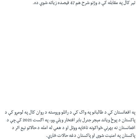
تير کال په مقابله کې د وژنو شرح هم 47 فيصده زياته شوې ده.
په افغانستان کې د طالبانو په واک کې د راتلو وروسته د روان کال په لومړو کې د
پاکستان د پوځ وياند مېجر جنرل بابر افتخار ویلي وو، په اګست 2021 کې چې د
افغانستان نه بهرني ځواکونه ناڅاپه ووتل او د هغې له امله د حالاتو نېغ اثر د
پاکستان په امنیت شوی او پاکستان دغه حالات څاري.