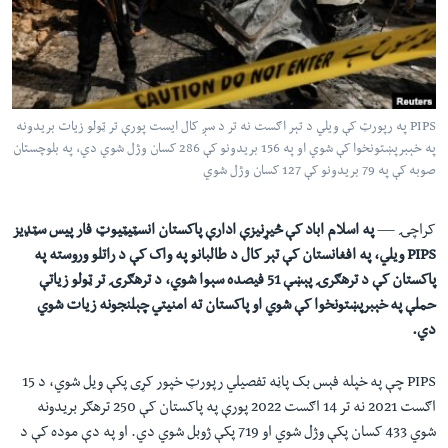
لته
اداریه
ه
خکې
Learning English
رکزي
ټون
FOLLOW US
PIPS په رپورټ کې ويلي د تېر اګست نه تر د سږ کال ايست پورې تر ټولو زيات بريدونه
ه
په خېبرپښتونخوا کې شوي او په 156 بريدونو کې 286 کسان وژل شوي دي، په بلوچستان
اوړئ
صوبه کې په 79 بريدونو کې 127 کسان وژل شوي
ژبې
کراچۍ —
په اسلام اباد کې څيړنيزې ادارې پاکستان انسټیټیوټ فار پیس سټډیز
PIPS ويلي، په افغانستان کې تېر کال د طالبانو په واک کې د راتلو وروسته په
پاکستان کې د ترهګرۍ پېښې 51 فيصده سېوا شوي، د ترهګرۍ تر ټولو زیاتې
حملې په خېبرپښتونخوا کې شوي او پاکستان ته امنیتي چېلنجونه زیات شوي
دي.
PIPS چې په خپله فېس بک پاڼه تفصیلي رپورټ خپور کړی پکې ويل شوي، د 15
اګست 2021 نه تر 14 اګست 2022 پورې په پاکستان کې 250 ترهګر بريدونه
شوي 433 کسان پکې وژل شوي او 719 پکې ژوبل شوي دي. او په دې موده کې د