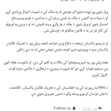
ويل شوي وو اړونده چاوراکو غونډې ته په ملک کې د امنيت احوال وړاندې کړی
او د سوات په ګډون د ملک په ځينې برخو کې د بدامنۍ د ځينو پېښو جاج
اخستل شوی او ويل شوي د ملک د هر وګړي وينه قيمتي ده او د وينې په تويولو
کې ککړ هر تن به د قانون منګولو ته راوستلی شي.
او درېډيو پاکستان ترمخه د دفاع وزیر خواجه اصف ويلي وو، د تحريک طالبان
پاکستان سره د وروستيو خبرو کومه مثبتې نتيجې مخې ته نه دي راغلي.
هغه ويلي وو، په خېبرپښتونخوا کې حالات په قابو کې دي، او حکومت هڅه کوي
چې ستونزه هواره کړي خو که ضرورت پېښږي د ترهګرۍ د خاتمې دپاره قوت
کارول کيږي.
د PIPS په رپورټ کې په افغانستان کې د تحریک طالبان پاکستان، القاعده،
داعش خراسان او نورو وسله والو د شتون هم ويل شوي دي.
شریکول
Follow us