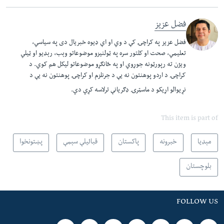
فضل عزیز
فضل عزيز په کراچۍ کې د وي او اې ډيوه خبريال دی په سياسي،
تعليمي، صحت او کلتور سره په ټولنيزو موضوعاتو وېب، رېډيو او ټيلي
ويژن ته رپورټونه جوړوي او په ځانګړو موضوعاتو ليکل هم کوي. د
کراچۍ د اردو پوهنتون نه يې د جرنلزم او کراچۍ پوهنتون نه يې د
نړيوالو اړيکو د ماسټرۍ ډګريانې ترلاسه کړي دي.​
This item is part of
مېډیا
خبرونه
پاکستان
قبائیلې سېمې
پښتونخوا
بلوچستان
FOLLOW US