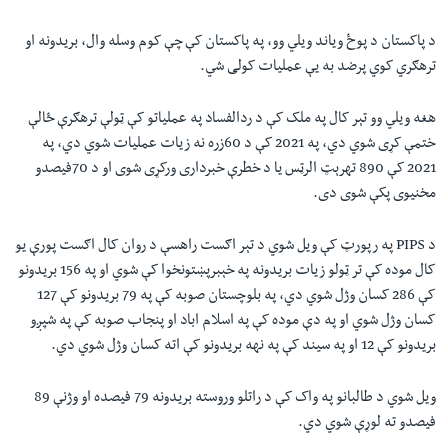
د پاکستان د پوځ وياند ويلي وو، په پاکستان کې چې کوم وسله وال، بريدونه او
ترهګري کوي پرضد به يې عمليات کولی شي.
هغه ويلي وو تېر کال په ملک کې د ردالفساد په عملياتو کې ټولې ترهګرې ځالې
ختمې کړی شوي دي، په 2021 کې د 60زره نه زيات عمليات شوي دي، په
2021 کې 890 تهرېټ الرټس يا د خطرې خبرداری ورکړی شوی او د 70فيصدو
مخنيوی پکې شوی دی.
د PIPS په رپورټ کې ويل شوي د تېر اګست راهسې د روان کال اګست پورې يو
کال موده کې تر ټولو زيات بريدونه په خېبرپښتونخوا کې شوي او په 156 بريدونو
کې 286 کسان وژل شوي دي، په بلوچستان صوبه کې په 79 بريدونو کې 127
کسان وژل شوي او په دې موده کې په اسلام اباد او پنجاب صوبه کې په شپږو
بريدونو کې 12 او په سيند کې په نهه بريدونو کې اته کسان وژل شوي دي.
ویل شوي د طالبانو په واک کې د راتلو وروسته بريدونه 79 فيصده او وژنې 89
فيصدو ته لوړې شوي دي.