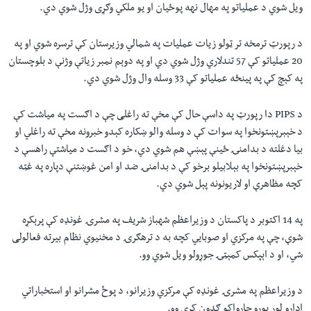
ويل شوي د عملياتو په مهال نهه پوځيان او يو ملکي وګړی وژل شوي دي.
د رپورټ ترمخه تر ټولو زيات عمليات په شمالي وزیرستان کې ترسره شوي او په
20 عملياتو کې 57 تندلاري وژل شوي دي او په دوېم نمبر زياتې وژنې د بلوچستان
په کېچ کې په پينځه عملياتو کې 33 وسله وال وژل شوي دي.
د PIPS دا رپورټ په داسې حال کې مخې ته راغلی چې د اګست په مياشت کې
د خېبرپښتونخوا په سوات کې د وسله والو ښکاره کېدو خبرونه مخې ته راغلي او
بيا دغلته د بدامنۍ ځينې پېښې هم شوي دي، خو د اګست د مياشتې راهسې د
خېبرپښتونخوا په بېلابيلو برخو کې د بدامنۍ ضد او امن غوښتنې دپاره په غټه
کچه مظاهرې او لاريونونه پېل شوي دي.
په 14 اکتوبر د پاکستان د وزیراعظم شهباز شريف په مشرۍ غونډه کې پرېکړه
شوې، چې په مرکزي او صوبايي کچه به د ترهګرۍ د مخنيوي نظام بیرته فعالولی
شي، او د اېپکس کمېټۍ جوړولو ويل شوي وو.
د وزیراعظم په مشرۍ غونډه کې مرکزي وزيرانو، د پوځ مشرانو او استخباراتي
ادارو لوړ پوړو چارواکو ګډون کړی وو.