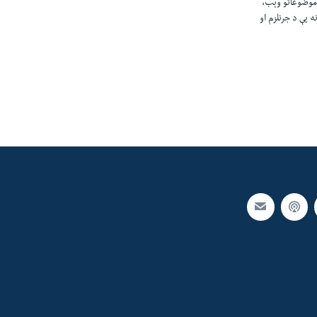
 موضوعاتو وېب،
 يې د جرنلزم او