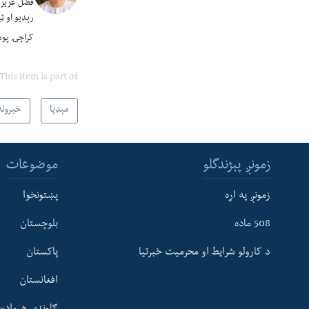
فضل عزيز پ
رېډيو او ټ
کراچۍ پوهن
This item is part of
مېډیا
خبرونه
زمونږ پېژندگلو
موضوعات
زمونږ په اړه
پښتونخوا
508 ماده
بلوچستان
د کارولو شرایط او محرمیت خبرتیا
پاکستان
افغانستان