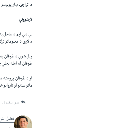
د کراچۍ ښار پوليسو ن
لارښوونې
پي ډي اېم د ساحل په غ
د لارې د معلوماتو ترل
ویل شوي د طوفان په 
طوفان له امله بجلي 
او د طوفان وروسته دې
ماتو ستنو او تاروان
شریکول
فضل عزی