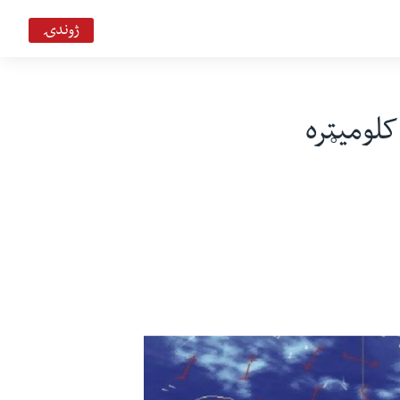
ژوندۍ
ايپر جوای" سمندري طوفان د کراچۍ نه 600 کلوميټره