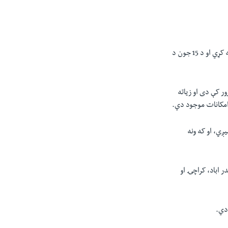
 کړي او د
15
جون د
ر کې دی او زياته
 امکانات موجود دي.
ږي، او که ونه
 اباد، کراچۍ او
 دي.