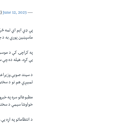
June 12, 2023
— PDMA Sindh (@pdmasindhpk)
پي ډي اېم اې تمه څر
ماسپښين پورې به د 
په کراچۍ کې د موسمي
یې کړه، هيله ده چې س
د سيند صوبې وزيراعل
تمبيږي هم نو د سختو 
مطبوعاتو سره په خبرو
خواوشا سيمې د سختو 
د انتظاماتو په اړه ی