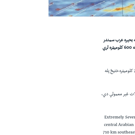
ه بحېره عرب سمندر
ه
600
کلوميټره لرې
کلوميټره ختيځ پله
ات غېر معمولي دي،
Extremely Sever
central Arabian 
710 km southeas