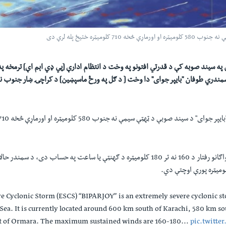
يټره ختيځ پله لرې دی
 په سيند صوبه کې د قدرتي افتونو په وخت د انتظام ادارې [پي ډي اېم اې] ترمخه پ
ندري طوفان "بايپر جوای" دا وخت [ د ګل په ورځ ماسپښين] د کراچۍ ښار جنوب ن
وای" د سيند صوبې د ټهټې سيمې نه جنوب 580 کلوميټره او اورماړې څخه
710
ګانو رفتار د
160
نه تر
180
کلوميټره د ګهنټې يا ساعت په حساب دی، د سمندر حال
ميټره پورې اوچتې دي.
e Cyclonic Storm (ESCS) “BIPARJOY” is an extremely severe cyclonic st
Sea. It is currently located around 600 km south of Karachi, 580 km so
t of Ormara. The maximum sustained winds are 160-180…
pic.twitte