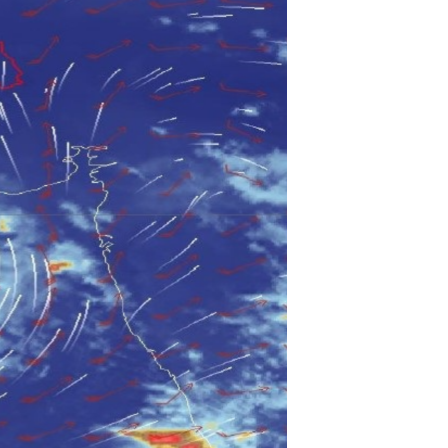
اداریه
لته
ه
خکې
رکزي
ټون
ه
اوړئ