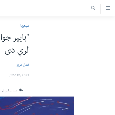
اس
سیدونکی
Search
ینک
کور پاڼه
مېډیا
لته
د سېمې خبرونه
ه
ړاندې
پاکستان
پښتونخوا
رکزي
لرې دی
ټاکنې
بلوچستان
ُزیاتو
امریکا
ه
فضل عزیز
اوړئ
نړۍ
لته
June 12, 2023
افغانستان
ه
خکې
داعش او تندروي
شریکول
رکزي
ټې وي
ټون
ه
دروغ ریښتیا
اوړئ