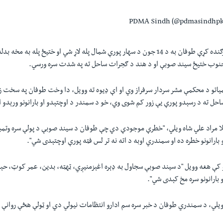
ګنده کړې طوفان به د
14
جون د سهار پورې شمال پله لاړ شي او ختيځ پله به مخه بدله
جنوب ختیځ سيند صوبې او د هند د ګجرات ساحل ته په شدت سره ورسي.
اتو د محکمې مشر سردار سرفراز وي او اې ډیوه ته وویل، دا وخت طوفان په سخت زو
احل ته د رسېدو پورې یې زور کم شوی وي، خو د سمندر د اوچتېدو او بارانونو ورېدو
ا مراد علي شاه ويلي، "خطرې موجودې دي چې طوفان د سيند صوبې د پولې سره وتمبي
بارانونو خطره ده او سمندري اوبه د اته نه تر لس فټه پورې اوچتېدی شي".
 کې هغه وويل "د سيند صوبې سجاول به ډېره اغېزمنيږي، ټهټه، بدين، عمر کوټ، حېدر
بارانونو سره مخ کېدی شي".
ې ویلي، د سمندري طوفان د خبر سره سم ادارو انتظامات نيولي دي او ټولې هڅې روانې