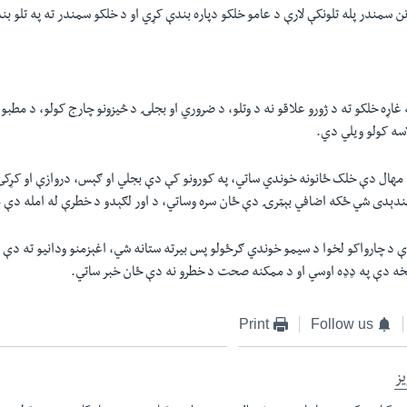
ن سمندر پله تلونکې لارې د عامو خلکو دپاره بندې کړي او د خلکو سمندر ته په تلو ب
اړه خلکو ته د ژورو علاقو نه د وتلو، د ضروري او بجلۍ د څيزونو چارج کولو، د مطبوعا
اسه کولو ويلي دي.
مهال دې خلک ځانونه خوندي ساتي، په کورونو کې دې بجلي او ګېس، دروازې او کړک
بندېدی شي ځکه اضافي بېټرۍ دې ځان سره وساتي، د اور لګېدو د خطرې له امله دې م
 د چارواکو لخوا د سيمو خوندي ګرځولو پس بيرته ستانه شي، اغېزمنو ودانيو ته دې 
و څخه دې په ډډه اوسي او د ممکنه صحت د خطرو نه دې ځان خبر ساتي.
Print
Follow us
ز