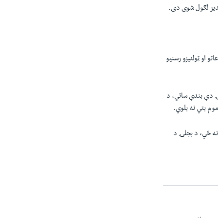
نديز لګول شوی دی.
تو او ټولنيزو رسنیو
ۍ دې بندې ساتي، د
وم بتي نه بلوي.
نه ځي، د بجلۍ د