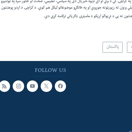
ه کراچۍ کې د وي او اې ډيوه خبريال دی په سياسي، تعليمي، صحت او کلتور سره په ټولنيزو
يلي ويژن ته رپورټونه جوړوي او په ځانګړو موضوعاتو ليکل هم کوي. د کراچۍ د اردو پوهنتون نه
تون نه يې د نړيوالو اړيکو د ماسټرۍ ډګريانې ترلاسه کړي دي.​
پاکستان
FOLLOW US