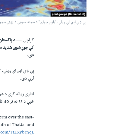
پي ډي اېم اې ویلي، "بايپر جوای" د سيند صوبې د ټهټې سيمې نه جنوب 580 کلوميټره او اورماړې څخه 710 کلوم
کراچۍ —
د پاکستان
کې جوړ شوی شديد سم
دی.
پي ډي اېم اې ویلي، "بايپر ج
لرې دی.
ادارې زياته کړې د هوا
څپې د
35
نه تر
40
کلو
orm over the east-
uth of Thatta, and
r.com/TtZXybY5qL