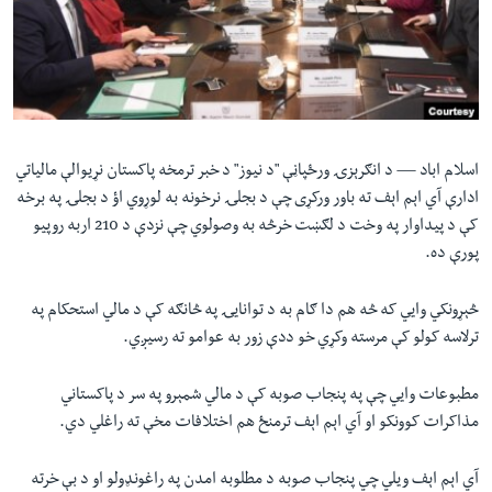
لته
اداریه
ه
خکې
Learning English
رکزي
ټون
FOLLOW US
ه
اسلام اباد —
د انګرېزۍ ورځپاڼې "د نيوز" د خبر ترمخه پاکستان نړيوالې مالياتي
اوړئ
ادارې آي اېم اېف ته باور ورکړی چې د بجلۍ نرخونه به لوړوي اؤ د بجلۍ په برخه
کې د پيداوار په وخت د لګښت خرڅه به وصولوي چې نزدې د 210 اربه روپیو
ژبې
پورې ده.
څېړونکي وايي که څه هم دا ګام به د توانايۍ په څانګه کې د مالي استحکام په
ترلاسه کولو کې مرسته وکړي خو ددې زور به عوامو ته رسيږي.
مطبوعات وايي چې په پنجاب صوبه کې د مالي شمېرو په سر د پاکستاني
مذاکرات کوونکو او آي اېم اېف ترمنځ هم اختلافات مخې ته راغلي دي.
آي اېم اېف ویلي چي پنجاب صوبه د مطلوبه امدن په راغونډولو او د بې خرته