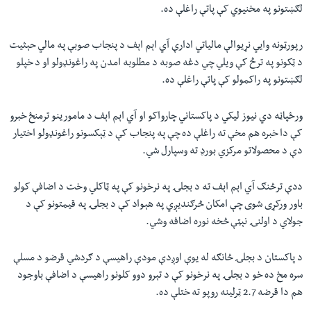
لګښتونو په مخنیوي کې پاتې راغلې ده.
رپورټونه وايي نړیوالې مالياتي ادارې آي اېم اېف د پنجاب صوبې په مالي حېثيت
د ټکونو په ترڅ کې ویلي چي دغه صوبه د مطلوبه امدن په راغونډولو او د خپلو
لګښتونو په راکمولو کې پاتې راغلې ده.
ورځپاڼه دي نيوز ليکي د پاکستاني چارواکو او آي اېم اېف د مامورينو ترمنځ خبرو
کې دا خبره هم مخې ته راغلې ده چې په پنجاب کې د ټېکسونو راغونډولو اختيار
دې د محصولاتو مرکزي بورډ ته وسپارل شي.
ددې ترڅنګ آي اېم اېف ته د بجلۍ په نرخونو کې په ټاکلي وخت د اضافې کولو
باور ورکړی شوی چې امکان څرګنديږي په هېواد کې د بجلۍ په قيمتونو کې د
جولاي د اولنۍ نېټې څخه نوره اضافه وشي.
د پاکستان د بجلۍ څانګه له يوې اوږدې مودې راهیسې د ګردشي قرضو د مسلې
سره مخ ده خو د بجلۍ په نرخونو کې د تېرو دوو کلونو راهیسې د اضافې باوجود
هم دا قرضه 2.7 ټرلينه روپو ته ختلې ده.