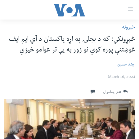
اس
سیدونکی
ینک
خبرونه
کور پاڼه
لته
څېړونکي: که د بجلۍ په اړه پاکستان د آي ایم ایف
ه
د سېمې خبرونه
غوښتنې پوره کوي نو زور به یې تر عوامو خیژي
ړاندې
پاکستان
پښتونخوا
رکزي
ارشد حسین
ُزیاتو
ټاکنې
بلوچستان
ه
امریکا
March 16, 2024
اوړئ
نړۍ
لته
شریکول
ه
افغانستان
خکې
داعش او تندروي
رکزي
ټون
ټې وي
ه
دروغ ریښتیا
اوړئ