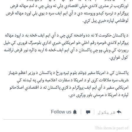
اورنګزيب تر مشرۍ لاندې خپلې اقتصادي ډلې ته ویلي چي د لنډ مهاله قرض
پروګرام د ترسره کېدو وروسته دې د آي اېم اېف سره د يوې بلې اوږد مهاله قرض
لوظنامې لپاره خبرې پېل کړي.
د پاکستان حکومت لا نه ده واضحه کړې چې د آي اېم اېف څخه به د اږود مهاله
پروګرام لاندې څومره رقم اخلي خو امريکايي خبري ادارې بلومبرګ فرورۍ کې خپل
رپورټ کې ويلي وو چي پاکستان د آي اېم اېف څخه 6 اربه ډالره نور قرض ترلاسه
کول غواړي.
پاکستان کې د امریکا سفیر ډونلډ بلوم تېره ورځ د پاکستان د وزير اعظم شهباز
شريف سره ملاقات کړی او د امریکا د سفارت اعلامیه وايي په ليدنه کې
امريکايي سفير د آي اېم اېف پروګرام د لارې پاکستان ته د اقتصادي اصلاحاتو
لپاره د امریکا د مرستې باور ورکړی دی.
شریکول
Follow us
This item is part of