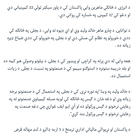
د انرژۍ د څانګې ماهرين وايي پاکستان کې د پاور سېکټر ټولې 22 کمپنيانې دي
او دغو کې 17 کمپنۍ په خساره کې روانې دي.
د توانايۍ د چارو ماهر خالد ولید وي او اې ډیوه ته وایي، د بجلۍ په څانګه کې
ددې د خورولو په نظام کې مسلې دي او د بجلۍ په خورولو کې ددې ضياع ډيره
زياته ده .
هغه وایي له دې پرته په کراچۍ او پېښور کې د بجلۍ د بېلونو وصولي هم کمه ده
او بله دريمه ستونزه د استوګنو سيمو کې د صنعتونو په نسبت د بجلۍ د زيات
استعمال ده.
د خالد ولید په وینا "په نوره نړۍ کې د بجلۍ په استعمال کې د صنعتونو برخه
زياته وي او دغه شان د ګېس په څانګه کې لويه مسله کيمياوي صنعتونو ته په
رعايتي نرخونو د ګېس ورکولو ده او آي اېم اېف غواړي چې دغه صنعت په
رعايتي نرخونو د ګېس ورکول بند کړي".
د پاکستان او نړيوالې مالياتي ادارې ترمنځ د 3 اربه ډالرو د لنډ مهاله قرض