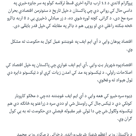
پروګرام لاندې د 1.1 ارب ډالره اخري قسط ترلاسه کولو په سر جایزه خبرې په
داسې حال کې روانې دي چې پاکستان د خپل تاريخ د ستونزمن اقتصادي بحران
سره مخ دی، د ګرانۍ کچه لوړه شوې ده، د زر مبادلې ذخيرې یې د 8 اربه ډالرو
څخه ښکته راغلي دي او روپۍ هم د ډالر په مقابله کې خپل قدر بایللی دی.
اقتصاد پوهان وايي د آي اېم اېف په غوښتنو عمل کول به حکومت ته مشکل
وي.
اقتصادپوه شهریار بټ وایي ،آي اېم اېف غواړي چې پاکستان په خپل اقتصاد کې
اصلاحات راولي، د ټېکسونو په مد کې امدن زيات کړي او د ټېکسونو داېره دې
ټول هېواد ته وغځوي،
ډیوه سره خبرو کې هغه وایي د آي ایم ایف غوښتنه ده چې د مځکو کاروبار
کونکي دې د ټېکس جال کې راوستل شي او ددې سره د زراعتو په څانګه دې هم
ټېکسونه ولګول شي چې دا ټولې غېر مقبوله فېصلې دي حکومت ته به یې کول
ګران وي.
د پاکستان وزير اعظم شهباز شريف وړاندې د خزانې د مرکزي وزير محمد