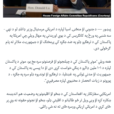
لته
اداریه
ه
خکې
Learning English
رکزي
ټون
پېښور —
د جنوبي اؤ منځنۍ اسیا لپاره د امریکې مرستیال وزیر ډانلډ لو د نهې -
FOLLOW US
ه
سه شنبې په ورځ په کانګریس کې د یوې اورېدنې په مهال ویلي چې امریکا په
اوړئ
پاکستان کې د ترهګرو ډلو په ضد جګړه کې پرمختګ اؤ د جمهوریت ملاتړ ته پام
ګرځولی دی.
ژبې
هغه ویلي "مونږ پاکستان کې د چېلنجونو اؤ فرصتونو سره مخ یو، مونږ د پاکستان
لپاره د ۱۰۱ ملین ډالرو د پنګې خواست کړی دی اؤ دا پېسې به پاکستان کې د
جمهوریت اؤ مدني ټولنې په غښتلیا، د ترهګرو اؤ توندروه ډلو سره په جګړه ، د
پورونو د زیات انحصار د مخنیوي لپاره مصرفیږي".
امریکایي سفارتکار په افغانستان کې د ښځو اؤ اقلیتونو په وضعیت هم اندېښنه
ښکاره کړه اؤ ويې ویل تر څو طالبانو د اقلیتي ډلو، ښځو اؤ نجونو حقونه نه وي پر
ځای کړي د امریکې اړیکې ورسره ځای ته نه شي راتلی.