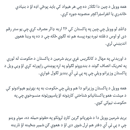
هغه وویل د چین دا تګلار ده چې هر هیواد کې باید پوځي اډه اؤ د بنیادي
ځاندرې یا انفراسټراکچر منصوبه جوړه کړي.
ډانلډ لو وویل چې چین په پاکستان کې ۲۶ اربه ډالر مصرف کړي چې یو ستر رقم
دی او اوس دغلته نوره یوه پیسه هم نه لګوي ځکه چې د ده په وینا هغوی
اندېښنې لري.
د اورېدنې په مهال د کانګریس غړي بریډ شرمین د پاکستان د حکومت له لوري
په تحریک انصاف ګوند د بندیزونو لګولو په اړه پوښتنې راپورته کړې اؤ ويې ویل د
پاکستان وزیرانو ویلي چې په پي ټي آي بندیز لګول غواړي.
هغه وویل د پاکستان وزیرانو دا هم ویلي چې حکومت به په بهرنیو هیوادونو کې
د میشت هغو پاکستانیانو شناختي کارډونه اؤ پاسپورټونه منسوخوي چې په
حکومت نیوکې کوي.
بریډ شرمین وویل دا د شهریانو ګرین کارډ لرونکو په حقونو حمله ده، مونږ وینو
چې د پي ټي آي دفتر هم تړل شوی دی اؤ د هغوي ګڼ شمیر ښځینه اؤ نارینه