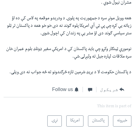
مشران نیول شوي .
هغه وویل مونږ سره د جمهوریت په پلوۍ د ودرېدو موقعه په لاس کې ده اؤ
زیاته یې کړه چې پي ټي آي امریکا پلوه ګوند نه دی خو خو هغه د پاکستان تر ټلو
ستر سیاسي ګوند دی اؤ مشر یې په زندان کې اچول شوی.
نوموړي ټینګار وکړو چې باید پاکستان کې د امریکې سفیر ډونلډ بلوم عمران خان
سره ملاقات لپاره جېل ته ولېږلی شي.
د پاکستان حکومت لا د بریډ شرمین تازه څرګندونو ته څه جواب نه دی ویلی.
شریکول
Follow us
This item is part of
خبرونه
پاکستان
امریکا
نړۍ