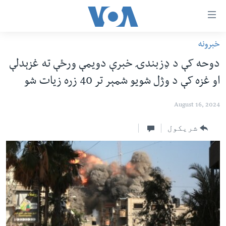
اس
سیدونکی
ینک
خبرونه
کور پاڼه
لته
دوحه کې د ډزبندۍ خبرې دویمې ورځې ته غزېدلې
ه
د سېمې خبرونه
او غزه کې د وژل شویو شمېر تر 40 زره زیات شو
ړاندې
پاکستان
پښتونخوا
رکزي
August 16, 2024
ُزیاتو
ټاکنې
بلوچستان
ه
امریکا
شریکول
اوړئ
نړۍ
لته
ه
افغانستان
خکې
داعش او تندروي
رکزي
ټون
ټې وي
ه
دروغ ریښتیا
اوړئ