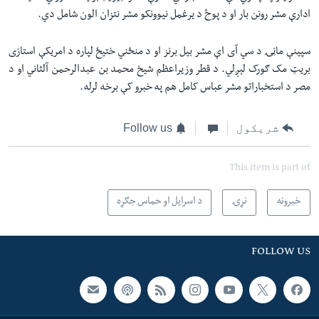
ادارې مشر رونن بار او د پوځ د یرغمل نیوونکو مشر نتزان الون شامل دي.
سپینې ماڼۍ د سي آی اې مشر بیل برنز او د منځني ختیځ لپاره د امریکې استازی
بریټ مک ګورک لېږلي. د قطر وزیراعظم شیخ محمد بن عبدالرحمن آلثاني او د
مصر د استخباراتو مشر عباس کامل هم په خبرو کې برخه لرله.
شریکول
Follow us
This item is part of
خبرونه
نړۍ
د اسرایل او حماس جګړه
FOLLOW US