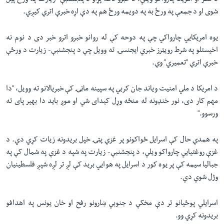
د قطر او امریکا چارواکو ویلي، د خبرو دغه پړاو د پنجشنبې- زیارت په ورځ پیل
شوی او د جمعې په ورځ به په دویمه ورځ هم په دې اړه خبرې اترې کیږي.
یوه امریکایي چارواکي چې په دوحه کې له روانو خبرو اترو خبر دی د نوم نه
اخیستلو په شرط رویټرز خبري ایجنسۍ ته وویل چې د پنجشنبې- زیارت د ورځې
خبرې اترې "تعمیري" وې.
د امریکا د ملي امنیت ویاند جان کربي په سپینه ماڼۍ کې خبریالانو ته وویل، "دا
مهم کار دی، نور خنډونه له منځه وړل کېدای شي او موږ باید دا بهیر پای ته
ورسوو."
په همدې حال کې اسرایل ځواکونو پر غزې پټۍ خپل بریدونه زیات کړي دي. د
غزې روغتیايي چارواکو ویلي، د پنجشنبې- زیارت په شپه د غزې په شمال کې په
جبالیا سیمه کې پر یوه کور د اسرایل په هوايي برید کې لږ تر لږه شپږ فلسطینیان
وژل شوي دي.
اسرایلي پوځیانو تر دې مخکې د جنوبي ښارونو رفح او خان یونس په اهدافو
بریدونه کړي وو.