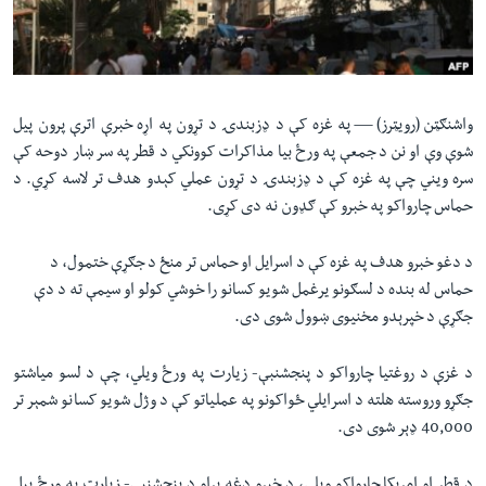
لته
اداریه
ه
خکې
Learning English
رکزي
ټون
واشنګټن (رویټرز) —
په غزه کې د ډزبندۍ د تړون په اړه خبرې اترې پرون پیل
FOLLOW US
ه
شوې وې او نن د جمعې په ورځ بیا مذاکرات کوونکي د قطر په سر ښار دوحه کې
اوړئ
سره ویني چې په غزه کې د ډزبندۍ د تړون عملي کېدو هدف تر لاسه کړي. د
حماس چارواکو په خبرو کې ګډون نه دی کړی.
ژبې
د دغو خبرو هدف په غزه کې د اسرايل او حماس تر منځ د جګړې ختمول، د
حماس له بنده د لسګونو یرغمل شویو کسانو را خوشي کولو او سیمې ته د دې
جګړې د خپرېدو مخنیوی ښوول شوی دی.
د غزې د روغتیا چارواکو د پنجشنبې- زیارت په ورځ ویلي، چې د لسو میاشتو
جګړو وروسته هلته د اسرایلي ځواکونو په عملیاتو کې د وژل شویو کسانو شمېر تر
40,000 ډېر شوی دی.