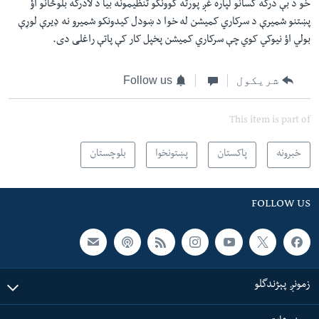
خو د بې درکه کسانو لپاره غږ پورته کوونکو تنظیمونه بیا د لادرکه بلوڅانو اؤ
پښتنو شمیرې د سرکاري کمیشن له خوا د ښودل کیدونکو شمیرو نه ډيرې لوړې
بولي اؤ نیوکي کوي چې سرکاري کمیشن پخپل کار کې پاتې راغلی دی.
شریکول
Follow us
This item is part of
خبرونه
پاکستان
پښتونخوا
بلوچستان
FOLLOW US
زمونږ پېژندگلو