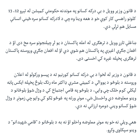
د قانون وزیر وویل د بې درکه کسانو په موندنه حکومتي کمیشن له تېرو 12، 13
کلونو راهسې کار کوي خو د هغه وینا وه چې د لادرکه کسانو سره ځينې انساني
مسایل هم تړلي دي.
ښاغلي تارړ وویل د ترهګرۍ له امله پاکستان د یو لړ چیلنجونو سره مخ دی اؤ د
افغان جګړې اغېزې په پاکستان هم شوي دي اؤ له افغان جګړې وروسته پاکستان
ترهګرۍ پخپله غېږه کې اخستی دی.
د قانون د وزیر له لخوا د بې درکه کسانو کورنیو ته د پيسو ورکولو له اعلان
وروسته د بلوڅو د یووالي د کمیټې مشرې ډاکټر ماه رنګ بلوڅ پخپله ایکس پاڼه
لیکلي کوم خلک چې وایي، د بلوڅو په قامي اجتماع کې د وژل شوؤ بلوڅانو د
وینو معاوضه دې واخستل شي، مونږ ورته په غوڅو ټکو کې وایو چې زمونږ د وژل
شوؤ کسانو وینې دومره ارزانې نه دي.
هغې ویلي نه خو به مونږ معاوضه واخلو اؤ نه به د بلوڅانو د "قامي شهیدانو" د
وینو سپکاوی وکړو.