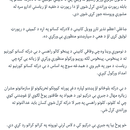
د قانون مرکزي وزیر رسنیو ته ویلي چې د کابینې غونډې ته د لادرکه کسانو په
بابله رپورټ وړاندې کړل شوی اؤ دا رپورټ د خفیه اؤ ریاستي ادارو سره له
مشورې وروسته جوړ کړی شوی دی.
ښاغلي اعظم نذیر تارړ وویل کابینې د لادرکه کسانو په اړه د کمیټې د رپورټ
توثیق کړی اؤ د هغې د سپارښتنو منظوري یې ورکړې ده.
د نوموړي وینا وه چې وفاقي کابینې د پینځو کالو راهسې د بې درکه کسانو کورنیو
ته د پینځوس، پینځوس لکه روپیو ورکولو منظوري ورکړې اؤ زیاته یې کړه چې
ریاست د مور په څېر وي د همدغه سوچ په اساس د بې درکه کسانو کورنیو ته
امداد ورکول کیږي.
د بې درکه بلوڅانو اؤ پښتنو لپاره دغږ پورته کوونکو تحریکونو اؤ سازمانونو مشران
زیاتره مهال د جبري بې درکیو تور د هیواد په طاقتور پوځ لګوي اؤ غوښتنې کوي
چې له کلونو، کلونو راهسې په جبر لا درکه کړل شوي کسان باید عدالتونو ته
وړاندې کړل شي.
خو پوځ بیا په جبري بې درکیو کې د لاس لرنې تورونه په کراتو کراتو رد کړي دي.