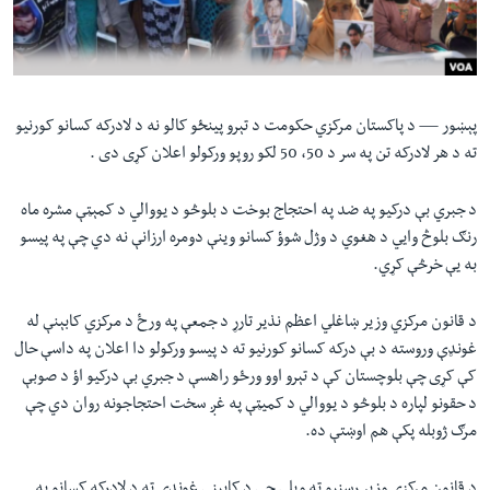
لته
اداریه
ه
خکې
Learning English
رکزي
ټون
پېښور —
د پاکستان مرکزي حکومت د تېرو پینځو کالو نه د لادرکه کسانو کورنیو
FOLLOW US
ه
ته د هر لادرکه تن په سر د 50، 50 لکو روپو ورکولو اعلان کړی دی .
اوړئ
د جبري بې درکیو په ضد په احتجاج بوخت د بلوڅو د یووالي د کمېټې مشره ماه
رنګ بلوڅ وایي د هغوي د وژل شوؤ کسانو وینې دومره ارزانې نه دي چې په پيسو
ژبې
به یې خرڅې کړي.
د قانون مرکزي وزیر ښاغلي اعظم نذیر تارړ د جمعې په ورځ د مرکزي کابېنې له
غونډې وروسته د بې درکه کسانو کورنیو ته د پیسو ورکولو دا اعلان په داسې حال
کې کړی چې بلوچستان کې د تېرو اوو ورځو راهسې د جبري بې درکیو اؤ د صوبې
د حقونو لپاره د بلوڅو د یووالي د کمیټې په غږ سخت احتجاجونه روان دي چې
مرګ ژوبله پکې هم اوښتې ده.