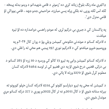
ډاکټرې ماه رنګ بلوڅ زیاته کړې ده "زمونږ د قامي شهیدانو د وینو بدله پینځه -
لکه لس لکه روپۍ نه بلکې پرله پسې مبارزه، مزاحمتي جدو جهد ، قامي یووالي اؤ
قامي منزل دی".
په پاکستان کې د جبري بې درکیو لړۍ له مودو راهسې دوامداره ده اؤ تېره
میاشت
د لادرکه کسانو د موندنې حکومتي کمیشن ویلي وؤ د روان کال ۲۰۲۴م په
وړومبیو شپږو میاشتو کې د لادرکیو نورې 197 پېښې هم مخې ته راغلې دي.
د لادرکه کسانو کمیشن وایي په تېرو 13 کالو کې ورسره د 10 زره اؤ 285 کسانو د
بې درکۍ قضیې درج شوي اؤ په دې قضیو کې تر اوسه 6464 لادرکه کسان
معلوم کړل شوي اؤ 2270 ورته لا پاتې دي.
د کمیشن له مخې په تېرو دیارلسو کلونو کې 4514 لادرکه کسان خپلو کورونو ته
بېرته ستانه شوي اؤ د کال 2011م نه تر کال 2022م پورې د 277 درکه کسانو مړي
موندل شوي دي.