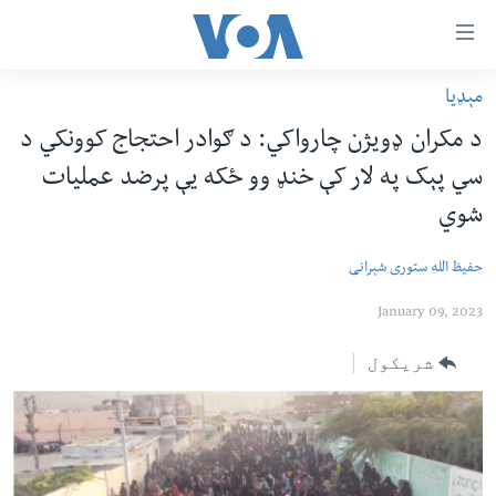
اس
سیدونکی
ینک
مېډیا
کور پاڼه
لته
د مکران ډويژن چارواکي: د ګوادر احتجاج کوونکي د
ه
د سېمې خبرونه
سي پېک په لار کې خنډ وو ځکه يې پرضد عمليات
ړاندې
پاکستان
پښتونخوا
رکزي
شوي
ُزیاتو
ټاکنې
بلوچستان
ه
حفیظ الله ستوری شېرانی
امریکا
اوړئ
January 09, 2023
نړۍ
لته
ه
افغانستان
شریکول
خکې
داعش او تندروي
رکزي
ټون
ټې وي
ه
دروغ ریښتیا
اوړئ