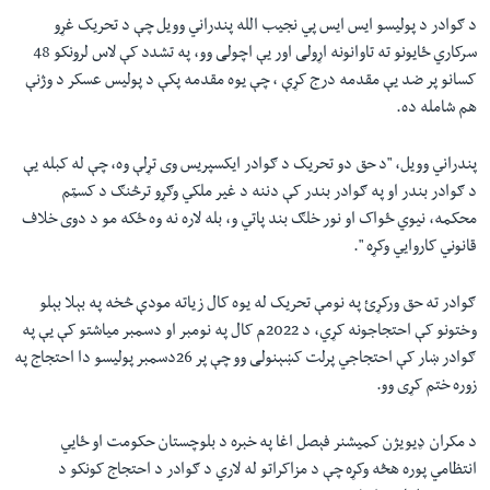
د ګوادر د پوليسو ايس ايس پي نجيب الله پندراني وويل چې د تحريک غړو
سرکاري ځایونو ته تاوانونه اړولی اور یې اچولی وو، په تشدد کې لاس لرونکو 48
کسانو پر ضد يې مقدمه درج کړې ، چې يوه مقدمه پکې د پوليس عسکر د وژنې
هم شامله ده.
پندراني وويل، "د حق دو تحریک د ګوادر ایکسپریس وی تړلې وه، چې له کبله یې
د ګوادر بندر او په ګوادر بندر کې دننه د غیر ملکي وګړو ترڅنګ د کسټم
محکمه، نیوي ځواک او نور خلګ بند پاتي و، بله لاره نه وه ځکه مو د دوی خلاف
قانوني کاروايي وکړه ".
ګوادر ته حق ورکړئ په نومې تحريک له يوه کال زياته مودې څخه په بېلا بېلو
وختونو کې احتجاجونه کړي، د 2022م کال په نومبر او دسمبر مياشتو کې يې په
ګوادر ښار کې احتجاجي پرلت کښېنولی وو چې پر 26دسمبر پوليسو دا احتجاج په
زوره ختم کړی وو.
د مکران ډيويژن کميشنر فېصل اغا په خبره د بلوچستان حکومت او ځايي
انتظامي پوره هڅه وکړه چې د مزاکراتو له لاري د ګوادر د احتجاج کونکو د