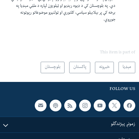
دي. په بلوچستان کې د ډیوه رېډیو او ټیلویژن لپاره د ملټي مېډیا په
برخه کې پر بېلابېلو سیاسي، کلتوري او ټولنیزو موضوعاتو رپوټونه
جوړوي.
This item is part of
مېډیا
خبرونه
پاکستان
بلوچستان
FOLLOW US
زمونږ پېژندگلو