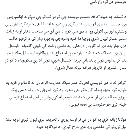
غوښتنو حل لاره راوباسي.
د کمشنر په خبره،"د 26 دسمبر وروسته چې کومو کسانو چې سړکونه ایکسپریس
وی، جي ټي او نوري لاري یې بندي کړي وې دوی هلته نا امني جوړه کړه، ډبري یې
ویشتې، اور یې لګولی وو، د ډی سي کور، د ډي آي جي صاحب دفتر او په زيات
شمېر عسکر ټپیان شوي وو بیا دا خبره وشوه چې په پوره ښار کې د کرفیو حالت
دی، ښار بند دی او کاروبار درېدلی، په داسي وخت کې ځيني ګامونه اخیستل
اړین وي، د خلکو د حفاظت لپاره مو پر احتجاج بنديز ولګاوه او موبايل سګنلز مو
بند کړل، اوس ټولي پابندیانې بېرته اخیستل شوې، ټولي ادارې سکولونه، د ګوادر
بندر ، فشریز او کاروبار هرڅه بېرته فعال شوي".
ګوادر ته د حق غوښتنې تحریک مشر مولانا هدایت الرحمان له نا مالوم ځايه په
خپاره کړي وډیو پېغام کې حکومتي دعوې رد کرې او ویلي دي، نه د سي پېک
پروژې مخالف دی او نه يې د تشدد لاره خپله کړې وايي پر امن احتجاج لاره يې
خپله کړې خو حکومت يې مخه نيولې.
مولانا زياته کړې په ګوادر کې تر اوسه پوري د تحریک غړي نیول کېږي او په بېلا
بېل تورونو کې مقدمې ورباندې درج کېږي، د مولانا په خبره،