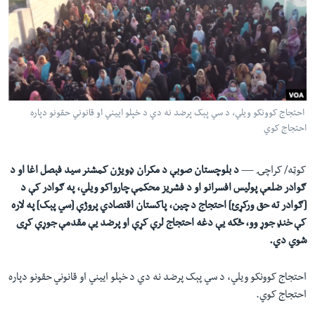
لته
اداریه
ه
خکې
Learning English
رکزي
ټون
FOLLOW US
ه
احتجاج کوونکو ويلي، د سي پېک پرضد نه دي د خپلو اييني او قانوني حقونو دپاره
اوړئ
احتجاج کوي
ژبې
کوټه/ کراچۍ —
د بلوچستان صوبې د مکران ډويژن کمشنر سيد فېصل اغا او د
ګوادر ضلعې پوليس افسرانو او د فشريز محکمې چارواکو ويلي، په ګوادر کې د
[ګوادر ته حق ورکړئ] احتجاج د چين، پاکستان اقتصادي پروژې [سي پېک] په لاره
کې خنډ جوړ وو، ځکه يې دغه احتجاج لرې کړې او پرضد يې مقدمې جوړې کړی
شوي دي.
احتجاج کوونکو ويلي، د سي پېک پرضد نه دي د خپلو اييني او قانوني حقونو دپاره
احتجاج کوي.