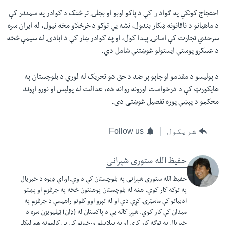
احتجاج کونکي په ګوادﺭ کې د پاکو اوبو او بجلۍ تر څنګ د ګوادر په سمندر کې
د ماهيانو د ناقانونه ښکار بندول، نشه يي توکو د خرڅلاو مخه نيول، له ايران سره
سرحدي تجارت کې اسانۍ پېدا کول، او په ګوادر ښار کې د ابادۍ له سيمې څخه
د عسکرو پوستې ايستولو غوښتنې شامل دي.
د پوليسو د مقدمو او چاپو پر ضد د حق دو تحريک له لوري د بلوچستان په
هايکورټ کې د درخواست اورونه روانه ده، عدالت له پوليس او نورو اړوند
محکمو د پېښې پوره تفصيل غوښتی دی.
شریکول
Follow us
حفیظ الله ستوری شېرانی
حفیظ الله ستوری شېرانی په بلوچستان کې د وي.او.اې ډیوه د خبریال
په توګه کار کوي. هغه له بلوچستان پوهنتون څخه په جرنلزم او پښتو
ادبیاتو کې ماسټرۍ کړې دي او له تېرو اوو کلونو راهیسې د جرنلزم په
میدان کې کار کوي. شپږ کاله یې د پاکستان له (ډان) ټیلیویژن سره د
خبریال په توګه کار کړی او په بېلابېلو ورځپاڼو کې یې کالمونه هم لیکلي