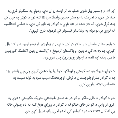
"پر 26 م ډسمبر پيل شوی عمليات تر اوسه روان دي، زمونږ په لسګونو غړي په
بند کې دي، د تحريک له يو مشر حسېن واډيلا سره 13 تنه نور د کوټې په جېل کې
بند کړل شوي، له 38 څخه تر 40 غړي د ګوادر په تاڼو کې دي، د ضلعي انتظامیه
له لوري يې نومونه په بېلا بېلو کیسونو کې نومونه درج کېږي".
د بلوچستان ساحلي ښار د ګوادر کې د نړۍ تر ټولو ژور او تودو اوبو بندر ګاه بلل
کيږي، په 2015 کې د چين او پاکستان ترمينځ د “پاکستان چين اکنامک کوریډور
يا سي پيک “په نامه د اربونو روپو پروژه پيل شوې وه.
د دواړو هیوادونو د حکومتي چارواکو لخوا بيا بيا دعوې کيږي چې چي ياده پروژه
به د ګوادر ښاراو بلوچستان د ترقۍ او پرمختګ سبب سره به ټوله سيمه په
قتصادي توګه پياوړې کړي.
خو د ګوادر د ځای خلکو او ګوادر ته د حق غوښتنې تحریک حکومتي دعوې رد
کړې او وایي د ګوادر ځای خلګو ته د ګوادر د پروژې هیڅ ګټه نه ده رسولې ځکه
یې له کال 2021 څخه په ګوادر کې احتجاجي پرلتونه پېل کړي دي.