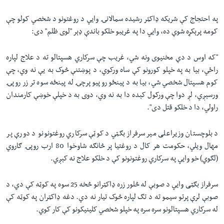
په احتجاج کې شریکه ډاکټر رشيده سمالانۍ وایي د روغتونو د شخصي کولو چې
کومه پرېکړه شوې ده، وایي دا په غريبو خلکو باندې ډېر "لوی ظلم" دى:
"که اوس د دې مخنیوى ونه شي، غريب چې سرکاري هسپتالو ته د علاج لپاره
راځي، بیا به په خپلو کورونو کې ساه ورکوي، د پوښتنې څوک به یې نه وي، چې
کوم هسپتال شخصي شي، بیا به د پینځو روپیو پرچۍ له پینځه سوه تر زر روپۍ
ورسېږي، لږ دوا چې ورکول کېده دا به نه وي، دوی به د خپلې خوښې کارمندان
راولي، دا د خلکو قتل دى".
د بلوچستان وزيراعلی میر سرفراز بګټي د کوټې سرکاري روغتونونو د دورې پر
مهال ويلي، حکومت هر کال د روغتيا پر څانګه شاوخوا 80 ارب روپۍ ګاروي
(لګوي) خو وایي په سرکاري روغتونونو کې د خلکو علاج نه کېږي.
سرفراز بګټی وایي د صوبې له څلور زره ډاکټرانو څخه 25 سوه په کوټه کې دي، د
صوبې لرې پرتو سيمو ته د تګ لپاره څوک تيار نه دي. دغه ډاکټران په کوټه کې
له سرکاري هسپتالونو سره سره په خپلو شخصي کلینیکونو کې کار کوي.