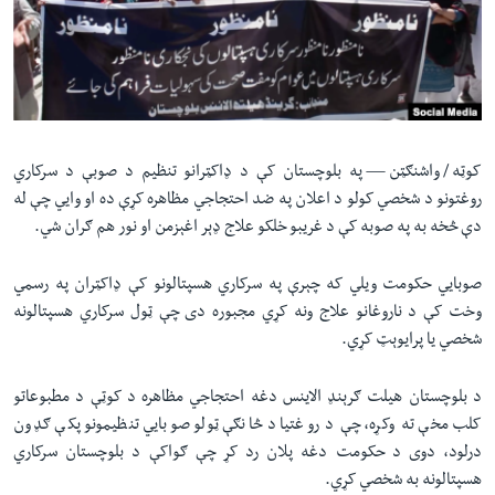
لته
اداریه
ه
خکې
Learning English
رکزي
ټون
FOLLOW US
ه
کوټه / واشنګټن —
په بلوچستان کې د ډاکټرانو تنظیم د صوبې د سرکاري
اوړئ
روغتونو د شخصي کولو د اعلان په ضد احتجاجي مظاهره کړې ده او وايي چې له
دې څخه به په صوبه کې د غریبو خلکو علاج ډېر اغېزمن او نور هم ګران شي.
ژبې
صوبایي حکومت ويلي که چېرې په سرکاري هسپتالونو کې ډاکټران په رسمي
وخت کې د ناروغانو علاج ونه کړي مجبوره دی چې ټول سرکاري هسپتالونه
شخصي یا پرایوېټ کړي.
د بلوچستان هیلت ګرېنډ الاینس دغه احتجاجي مظاهره د کوټې د مطبوعاتو
کلب مخې ته وکړه، چې د روغتيا د څانګې ټولو صوبایي تنظيمونو پکې ګډون
درلود، دوى د حکومت دغه پلان رد کړ چې ګواکې د بلوچستان سرکاري
هسپتالونه به شخصي کړي.