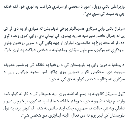
وزیراعلی بګټي وویل، "موږ د شخصي او سرکاري شراکت په لوري ځو، لکه څنګه
چې په سيند کې شوي دي".
سرفراز بګټی وایي سرکاري هسپتالونو پوځي فاونډېشن ته سپاري او په دې لړ کې
یې له جنرال عاصم منیر سره هم په پینډۍ کې لیدلي دي، وایي "دوى وعده کړې
ده، تر له مخه پوځ په دالبندین، اواران او ډيره بګټي کې د سویي روغتون چلوي
او زدکړې هم ورکوي، موږ خپل سرکاري روغتونونه د شخصي شراکت په لوري ځو".
د روغتيا ماهرين وايي په بلوچستان کې د روغتیا په څانګه کې يو شمېر خنډونه
موجود دي. مخکینی نګران صوبایي وزیر ډاکټر امير محمد جوګېزی وایي د
سرکاري هسپتالو د شخصي کولو په حق کې نه دی:
"ټول مېډيکل کالجونه به زموږ له لاسه ووزي، په هسپتالو کې د کار نه کولو ذمه
واره نام نهاد تنظيمونه دي، د روغتيا څانګه د مافیا مرسته کوي، تر څو چې د ټولو
تبادلې ونه شي حالت نه سمېږي، چيک اېنډ بېلنس نه شته، له کوټې پرته په ټول
بلوچستان کې لېبر روم نه دى فعال، البته لیبارټرۍ دې شخصي شي".