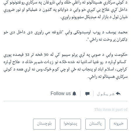
د کوټې سرکاري هسپتالونو ته راغلي خلك وايي ناروغان په سرکاري روغتونونو کې
داخل کړي علاج یې کیږي خو وایي د دوایانو په ګډون د عملیاتو او نور ضروري
شیان ټول د بازار له مېډیکل سټورونو راوړي.
محمد يوسف د ږوب اوسېدونکی وایي "ناروغه مې راوړى دى داخل دى خو
ډکټران پر وخت نه راځي ".
حکومت وايي د صوبې په لرې پرتو سیمو کې له 30 څخه تر 32 فیصده پورې
کسانو لپاره د روغتيا اسانتیا نه شته ځکه نو زيات شمېر خلك د علاج لپاره
کراچۍ، اسلام اباد او پنجاب ته ځي او چې کوم څوک وس نه لري هغه د کوټې
سرکاري هسپتالو ته راځي.
شریکول
Follow us
This item is part of
خبرونه
پاکستان
پښتونخوا
بلوچستان