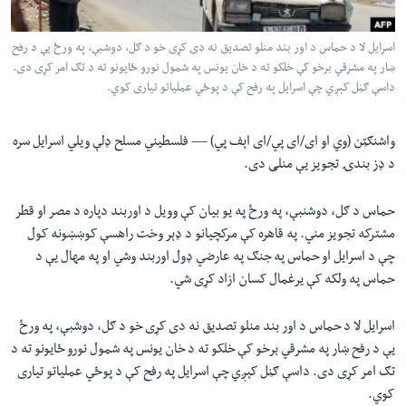
لته
اداریه
ه
اسرایل لا د حماس د اور بند منلو تصدیق نه دی کړی خو د ګل، دوشبې، په ورځ يې د رفح
خکې
Learning English
ښار په مشرقي برخو کې خلکو ته د خان یونس په شمول نورو ځایونو ته د تګ امر کړی دی.
رکزي
داسې ګڼل کېږي چې اسرایل په رفح کې د پوځي عملیاتو تیاری کوي.
ټون
FOLLOW US
ه
واشنګټن (وي او ای/ای پي/ای اېف پي) —
فلسطيني مسلح ډلې ویلي اسرایل سره
اوړئ
د ډز بندۍ تجویز يې منلی دی.
ژبې
حماس د ګل، دوشنبې، په ورځ په یو بیان کې وویل د اوربند دپاره د مصر او قطر
مشترکه تجویز مني. په قاهره کې مرکچیانو د ډېر وخت راهسې کوښښونه کول
چې د اسرایل او حماس په جنګ په عارضي ډول اوربند وشي او په مهال يې د
حماس په ولکه کې یرغمال کسان ازاد کړی شي.
اسرایل لا د حماس د اور بند منلو تصدیق نه دی کړی خو د ګل، دوشبې، په ورځ
يې د رفح ښار په مشرقي برخو کې خلکو ته د خان یونس په شمول نورو ځایونو ته د
تګ امر کړی دی. داسې ګڼل کېږي چې اسرایل په رفح کې د پوځي عملیاتو تیاری
کوي.