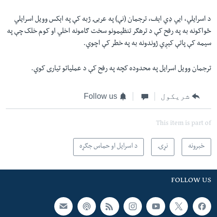
د اسرایلي، ايي ډي اېف، ترجمان (نې) په عربۍ ژبه کې په اېکس وویل اسرایلي
ځواکونه به په رفح کې د ترهګر تنظیمونو سخت ګامونه اخلي او کوم خلک چې په
سیمه کې پاتې کېږي ژوندونه به په خطر کې اچوي.
ترجمان وویل اسرایل په محدوده کچه په رفح کې د عملیاتو تیاری کوي.
شریکول
Follow us
This item is part of
خبرونه
نړۍ
د اسرایل او حماس جګړه
FOLLOW US