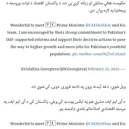
حکومت هڅې ستايلي او زياته کړې یې ده، د پاکستان اقتصاد د ثبات وروسته د
پرمختيا په لاره روان دی.
Wonderful to meet 🇵🇰 Prime Minister
@CMShehbaz
and his
team. I am encouraged by their strong commitment to Pakistan’s
IMF-supported reforms and support their decisive actions to pave
the way to higher growth and more jobs for Pakistan’s youthful
population.
pic.twitter.com/tXjToC1Am8
February 12, 2025
— Kristalina Georgieva (@KGeorgieva)
ويل شوي، دغه ليدنه پرون په 11مه فرورۍ دوبۍ کې شوې ده.
د آی اېم اېف مشرې هم په اېکس پوسټ کې ويلي، پاکستان کې د آی اېم اېف په
مرسته اقتصادي اصلاحاتو باندې ډاډمنه يم.
Wonderful to meet 🇵🇰 Prime Minister
@CMShehbaz
and his