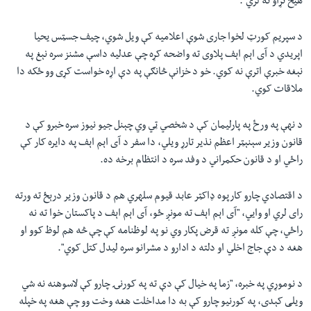
هيڅ تړاو نه لري".
د سپريم کورټ لخوا جارى شوې اعلامیه کې ویل شوي، چيف جسټس يحيا
اپريدي د آی اېم اېف پلاوى ته واضحه کړه چې عدليه داسې مشنز سره نېغ په
نېغه خبرې اترې نه کوي. خو د خزانې څانګې په دې اړه خواست کړی وو ځکه دا
ملاقات کوي.
د نهې په ورځ په پارليمان کې د شخصي ټي وي چېنل جيو نيوز سره خبرو کې د
قانون وزیر سېنېټر اعظم نذیر تارړ ويلي، دا سفر د آی اېم اېف په دايره کار کې
راځي او د قانون حکمراني د وفد سره د انتظام برخه ده.
د اقتصادي چارو کارپوه ډاکټر عابد قيوم سلهري هم د قانون وزیر درېځ ته ورته
رای لري او وايي، "آی اېم اېف ته مونږ ځو، آی اېم اېف د پاکستان خوا ته نه
راځي، چې کله مونږ ته قرض پکار وي نو په لوظنامه کې چې څه هم لوظ کوو او
هغه د دې جاج اخلي او دلته د ادارو د مشرانو سره ليدل کتل کوي".
د نوموړي په خبره، "زما په خيال کې دې ته په کورنۍ چارو کې لاسوهنه نه شي
ويلی کېدی، په کورنيو چارو کې به دا مداخلت هغه وخت وو چې هغه په خپله