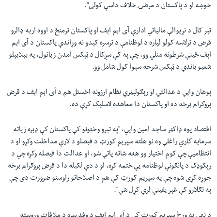
خوښه او د پاکستان د مرضۍ خلاف داسې کولی".
تېر کال د نړیوالې مالياتي ادارې آی اېم اېف او پاکستان ترمنځ د اووه اربه ډالرو
قرض د ترلاسه کولو لپاره د لوظنامې د ترسره کېدو نه وړاندې پاکستان د آی اېم
اېف ځينې شرطونه منلي وو، چې په کې سږکال د ټېکس امدن زياتول، په بېلابېلو
شعبو باندې د ټېکس شرحه سېوا کول شامل وو.
پوهان وايي د عدالتي او رېګولېټري نظام ارزونه اخستل هم د آی اېم اېف د قرض
پروګرام برخه ده او پاکستان دا معاهده لاسلیک کړې ده.
اقتصاد پوه ډاکټر ساجد امين وايي، "په تېرو وختونو کې پاکستان کې ډېره زياته
سرمايه کاري راغلې وه نو هلته سپريم کورټ د فېصلو د لارې مداخلت وکړو او د
انتظاميې چې کوم اختيار وو هغه شاته پاتې شو، او عدالت دا فيصله وکړه چي د
رېکوډک د پانګونې لوظنامه یې ختمه کړه، او د دې لکبله دا د قرض پروګرام برخه
جوړه کړی شوه چې په سپريم کورټ کې هم د اصلاحاتو راوستو ضرورت دی چې
په تګلارو کې غېر يقيني لرې کړل شي".
د نهې په ورځ سپريم کورټ کې د آی اېم اېف د وفد سره د ملاقات وروسته