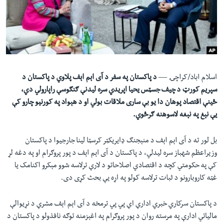
لته
اداریه
ه
خکې
Learning English
رکزي
ټون
FOLLOW US
ه
اسلام اباد/کراچۍ —
د پاکستان په سفر د آی اېم اېف پلاوي د پاکستان د
اوړئ
سپريم کورټ د چيف جسټس يحيا اپريدي سره ليدنې ګنګوسې راپارولي دي،
ځينې اقتصاد پوهان دا يو بې ساری ملاقات بولي او د هېواد په کورنیو چارو کې
ژبې
یې نېغ په نېغه لاسوهنه ګرځوي.
بل لور ته د آی اېم اېف د منېجنګ ډايريکټر کرسټا لينا جارجيوا د پاکستان
وزيراعظم شهباز سره ليدلي، د پاکستان د آی اېم اېف د پور پروګرام او په دغه لړ
کې په حکومتي کچه د اقتصادي اصلاحاتو د لارې ترلاسه شوو مېکرو اکنامک يا
غټه کاروبارونو د ثبات ترلاسه کولو په اړه یې بحث کړی دی.
د پاکستان سرکاري خبري ادارې اې پي پي ترمخه د آی اېم اېف مشرې د نړیوالې
مالياتي ادارې په مرسته روان د پور پروګرام په اغېزمنه توګه نافذولو د پاکستان د