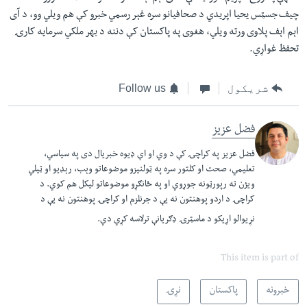
چيف جسټس يحيا اپريدي د صحافيانو سره غېر رسمي خبرو کې هم ويلي وو، د آی
اېم اېف پلاوى ورته ويلي، هغوی په پاکستان کې دننه د بهر ملکي سرمايه کارۍ
تحفظ غواړي.
شریکول
Follow us
فضل عزیز
فضل عزيز په کراچۍ کې د وي او اې ډيوه خبريال دی په سياسي،
تعليمي، صحت او کلتور سره په ټولنيزو موضوعاتو وېب، رېډيو او ټيلي
ويژن ته رپورټونه جوړوي او په ځانګړو موضوعاتو ليکل هم کوي. د
کراچۍ د اردو پوهنتون نه يې د جرنلزم او کراچۍ پوهنتون نه يې د
نړيوالو اړيکو د ماسټرۍ ډګريانې ترلاسه کړي دي.​
This item is part of
خبرونه
پاکستان
نړۍ