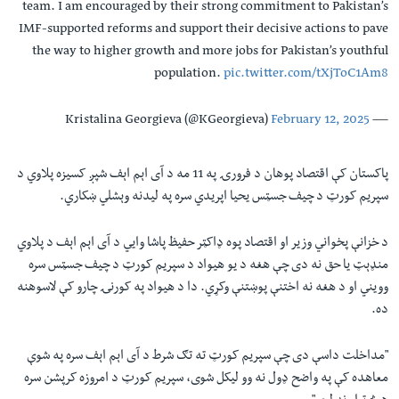
team. I am encouraged by their strong commitment to Pakistan’s
IMF-supported reforms and support their decisive actions to pave
the way to higher growth and more jobs for Pakistan’s youthful
population.
pic.twitter.com/tXjToC1Am8
February 12, 2025
— Kristalina Georgieva (@KGeorgieva)
پاکستان کې اقتصاد پوهان د فرورۍ په 11 مه د آی اېم اېف شپږ کسيزه پلاوي د
سپريم کورټ د چيف جسټس يحيا اپريدي سره په ليدنه وېشلي ښکاري.
د خزانې پخواني وزیر او اقتصاد پوه ډاکټر حفيظ پاشا وايي د آی اېم اېف د پلاوي
منډېټ يا حق نه دی چې هغه د يو هيواد د سپريم کورټ د چيف جسټس سره
وويني او د هغه نه اختنې پوښتنې وکړي. دا د هيواد په کورنۍ چارو کې لاسوهنه
ده.
"مداخلت داسې دی چې سپريم کورټ ته تګ شرط د آی اېم اېف سره په شوې
معاهده کې په واضح ډول نه وو ليکل شوی، سپريم کورټ د امروزه کرپشن سره