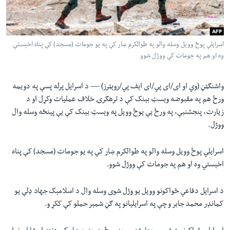
لته
اداریه
ه
خکې
Learning English
رکزي
اسرایلي پوځ وویل وسله والو په طوالکرم ښار کې په یو جومات (مسجد) کې پناه اخېستي
وه او هم په جومات کې ووژل شوو
ټون
FOLLOW US
ه
اوړئ
واشنګټڼ (وي او ای/ای پي/ای اېف پي/روېټرز) —
د اسرایل پرله پسې په دویمه
ورځ هم په مقبوضه وېسټ بېنک کې د ترهګرۍ خلاف عملیات وکړل او د
زیارت، پنجشنبې، په ورځ یې يوځ وویل په وېسټ بېنک کې يې پينځه وسله وال
ژبې
ووژل.
اسرایلي پوځ وویل وسله والو په طوالکرم ښار کې په یو جومات (مسجد) کې پناه
اخېستي وه او هم په جومات کې ووژل شوو.
د اسرایل دفاعي ځواکونو وویل یو وژل شوی وسله وال د اسلامېک جهاد ډلې یو
کمانډر محمد جابر و چې په اسرایلیانو په ګڼ شمېر حملو کې ککړ و.