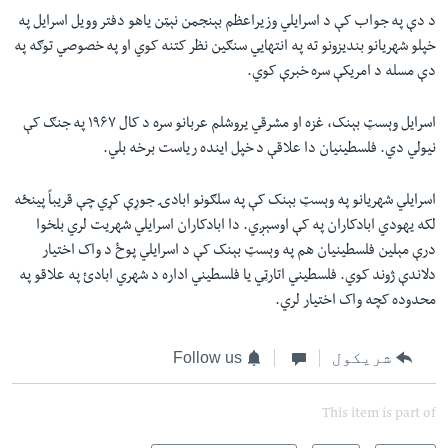
د دې په جواب کې د اسرایلي وزیراعظم بېنجمن نېټن یاهو دفتر وویل اسرایل په
خپلو شهریانو بندیزونو ته په انتهايي سنګین نظر کتنه کوي او په خصوصي توګه په
دې مسله د امریکې سره خبرې کوي.
اسرایل وېسټ بېنک، غزه او مشرقي یروشلم عربانو سره د کال ۱۹۶۷ په جنګ کې
نیولي دي. فلسطینیان دا علاقې د خپل اینده ریاست برخه بلي.
اسرایلي شهریانو په وېسټ بېنک کې په سلګونو ابادۍ جوړې کړي چې قریباً پینځه
لکه یهودي ابادکاران په کې اوسېږي. دا ابادکاران اسرایلي شهریت لري بلخوا
درې مېلین فلسطینیان هم په وېسټ بېنک کې د اسرایلي پوځ د واک اختیار
دلاندې ژوند کوي. فلسطيني اتارټي یا فلسطيني اداره د شهري ابادئ په علاقو په
محدوده کچه واک اختیار لري.
شریکول
Follow us
This item is part of