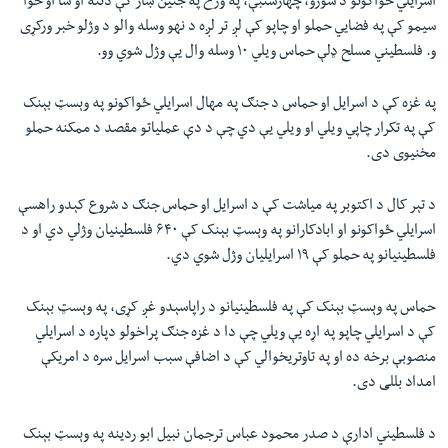
اسرایلي ځواکونو د شورو، چهارشنبې، په ورځ په جنین ښار کې دننه او شا او خوا
سیمو کې په فضايي حملو او چاپو کې لږ تر لږه د نهو وسله والو د وژلو خبر ورکړی
و. فلسطيني مسلح ډلې حماس ویلي ۱۰ وسله وال يې وژل شوي وو.
په غزه کې د اسرایل او حماس د جنګ په مهال اسرایلي ځواکونو په وېسټ بېنک
کې په تکرار چاپي ویلي او ویلي یې دي چې د دې عملیاتو مقصد د ممکنه حملو
مخنیوی دی.
د تېر کال د اکتوبر په میاشت کې د اسرایل او حماس جنګ د شروع کېدو راهسې
اسرایلي ځواکونو او ابادکارانو په وېسټ بېنک کې ۶۴۰ فلسطینیان وژلي دي او د
فلسطینیانو په حملو کې ۱۹ اسرایلیان وژل شوي دي.
حماس په وېسټ بېنک کې په فلسطینیانو د راپاسېدو غږ کړی، په وېسټ بېنک
کې د اسرایلي چاپو په اړه یې ویلي چې دا د غزه جنګ پراخولو دپاره د اسرایلي
منصوبې برخه ده او په تاوتریخوالي کې د اضافې سبب اسرایل سره د امریکې
امداد بللی دی.
د فلسطيني ادارې د صدر محمود عباس ترجمان نبیل ابو ردینه په وېسټ بېنک