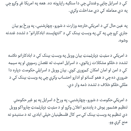
کې د اسرایل چاپي وغندلې چې دا سنګیه راپارونه ده. هغه په امریکا غږ وکړو چې
په دې معامله کې دې مداخلت وکړي.
په عېن حال کې د امریکې خارجه وزارت د شورو، چهارشنبې، په ورځ یو بیان
جاري کړو چې په کې په وېسټ بېنک کې د "انتهاپسند ابادکارانو" د تشدد غندنه
وشوه.
د امریکې د سټېټ ډپارټمنټ بیان وویل په وېسټ بېنک کې د ابادکارانو دلاسه
تشدد د خلکو مشکلات زیاتوي، د اسرایل امنیت ته نقصان رسووي او په سیمه
کې د امن او امان امکان کمزوری کوي. بیان وویل د اسرایلي حکومت دپاره دا
ضروري ده چې د هغو کسانو او ادارو احتساب وکړي چې په وېسټ بېنک کې د
ملکي خلکو خلاف د تشدد ذمه وار دي.
د امریکې حکومت د شورو، چهارشنبې، په ورځ د اسرایل په یو غېر حکومتي
تنظیم هشمور یوش د پابندیو اعلان وکړو او د سټېټ ډپارټمنټ چارواکو وویل
دې تنظیم په وېسټ بېنک کې سږ کال فلسطينیان خپلې ابادۍ ته د ستنېدو نه
منع کړي وو.