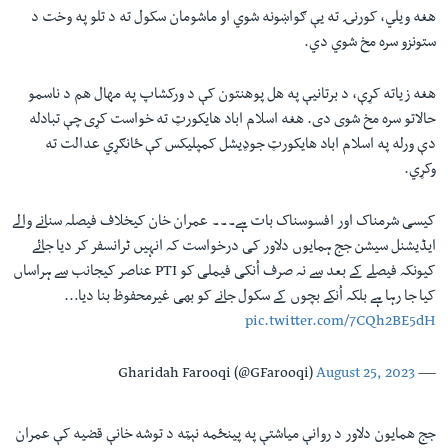
هغه ويلي، کورنۍ ته یې ګواښونه شوي او ماشومان سکول ته د تلو په وخت د
ستونزو سره مخ شوي دي.
هغه زياته کړې، د برتانيې په هل پوهنتون کې د ورکشاپ په مهال هم د ناسمو
حالاتو سره مخ شوی دی. هغه اسلام اباد هايکورټ ته خواست کړی چې تبادله
دې ورله په اسلام اباد هايکورټ جوډيشل کمپليکس کې ځانګړي عدالت ته
وکړي.
کیسی شرمناک اور افسوسناک بات ہے۔۔۔ عمران خان کیخلاف فیصلہ سنانے والے
ایڈیشنل سیشن جج ہمایوں دلاور کی درخواست کہ انہیں ٹرانسفر کر دیا جائے
کیونکہ فیصلے کے بعد سے نہ صرف اُنکی فیملی کو PTI عناصر کیجانب سے ہراساں
کیا جا رہا ہے بلکہ اُنکے بچوں کے سکول جانے کو بھی غیرمحفوظ بنا دیا…
pic.twitter.com/7CQh2BE5dH
August 25, 2023
— Gharidah Farooqi (@GFarooqi)
جج همايون دلاور د روانې مياشتې په پينځمه نېټه د توشه خانې قضيه کې عمران