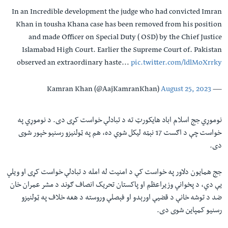
In an Incredible development the judge who had convicted Imran
Khan in tousha Khana case has been removed from his position
and made Officer on Special Duty ( OSD) by the Chief Justice
Islamabad High Court. Earlier the Supreme Court of. Pakistan
observed an extraordinary haste…
pic.twitter.com/ldlMoXrrky
August 25, 2023
— Kamran Khan (@AajKamranKhan)
نوموړي جج اسلام اباد هايکورټ ته د تبادلې خواست کړی دی. د نوموړي په
خواست چې د اګست 17 نېټه ليکل شوې ده، هم په ټولنيزو رسنیو خپور شوی
دی.
جج همايون دلاور په خواست کې د امنيت له امله د تبادلې خواست کړی او ويلي
يې دي، د پخواني وزيراعظم او پاکستان تحریک انصاف ګوند د مشر عمران خان
ضد د توشه خانې د قضيې اورېدو او فېصلې وروسته د هغه خلاف په ټولنيزو
رسنيو کمپاين شوی دی.