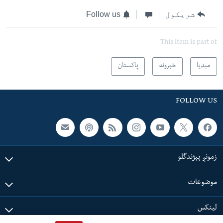
شریکول
Follow us
This item is part of
مېډیا
خبرونه
پاکستان
FOLLOW US
زمونږ پېژندگلو
موضوعات
لینکس