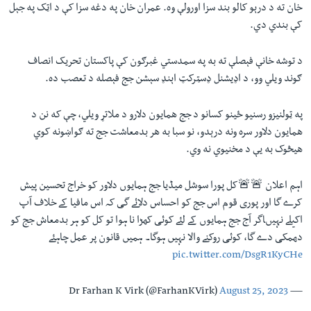
خان ته د درېو کالو بند سزا اورولې وه. عمران خان په دغه سزا کې د اټک په جېل
کې بندي دي.
د توشه خانې فېصلې ته به په سمدستي غبرګون کې پاکستان تحريک انصاف
ګوند ويلي وو، د اډيشنل ډسټرکټ اېنډ سېشن جج فېصله د تعصب ده.
په ټولنيزو رسنیو ځينو کسانو د جج همايون دلارو د ملاتړ ويلي، چې که نن د
همايون دلاور سره ونه درېدو، نو سبا به هر بدمعاشت جج ته ګواښونه کوي
هيڅوک به یې د مخنيوي نه وي.
اہم اعلان 🚨🚨کل پورا سوشل میڈیا جج ہمایوں دلاور کو خراج تحسین پیش
کرے گا اور پوری قوم اس جج کو احساس دلائے گی کہ اس مافیا کے خلاف آپ
اکیلے نہیںاگر آج جج ہمایوں کے لئے کوئی کھڑا نا ہوا تو کل کو ہر بدمعاش جج کو
دھمکی دے گا، کوئی روکنے والا نہیں ہوگا۔ ہمیں قانون پر عمل چاہئے
pic.twitter.com/DsgR1KyCHe
August 25, 2023
— Dr Farhan K Virk (@FarhanKVirk)