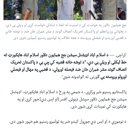
لته
اداریه
ه
خکې
Learning English
رکزي
جج همايون دلاور په خواست کې د امنيت له امله د تبادلې خواست کړی او ويلي يې دي،
د پخواني وزيراعظم او پاکستان تحریک انصاف ګوند د مشر عمران خان ضد د توشه خانې
ټون
FOLLOW US
د قضيې اورېدو او فېصلې وروسته د هغه خلاف په ټولنيزو رسنيو کمپاين شوی دی
ه
اوړئ
کراچۍ —
د اسلام اباد اډيشنل سيشن جج همايون دلاور اسلام اباد هايکورټ ته
خط ليکلی او ويلي يې دي، "
د توشه خانه قضيه کې چې یې د پاکستان تحریک
ژبې
انصاف ګوند مشر عمران خان ضد فېصله اورولې، د قضيې په مهال او فېصلې
اورولو وروسته یې ک
ورنۍ ته ګواښونه شوي".
پاکستانيو رسنيو خبر ورکړی، د جمعې په ورځ د اسلام اباد هايکورټ، اډيشنل
سيشن جج همايون دلاور سپشل ډيوټۍ افسر [او اېس ډي] جوړ کړی او په
هايکورټ کې تعينات کړی شوی دی.
د نوموړي د او اېس ډي جوړول کېدو خبر په ټولنيزو رسنيو هم خپور شوی دی.