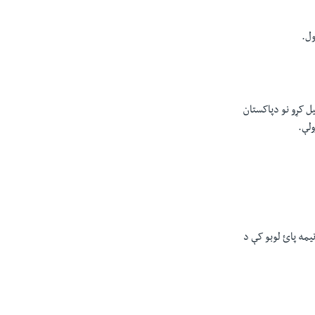
پل اننګز پیل کړو نو دپاکستان
 په نیمه پائ لوبو کې د