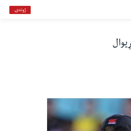
ژوندۍ
نډ ته په ماتې ورکولو پاکستان دټي20نړیوال