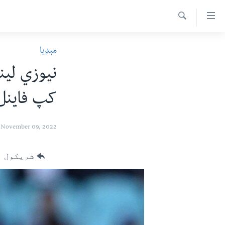
اس
سیدونکی
Search
ینک
کور پاڼه
مېډیا
لته
د سېمې خبرونه
ه
ړاندې
پاکستان
پښتونخوا
رکزي
کپ فاینل 
ټاکنې
بلوچستان
ُزیاتو
امریکا
ه
November 09, 2022
اوړئ
نړۍ
لته
افغانستان
شریکول
ه
خکې
داعش او تندروي
رکزي
ټې وي
ټون
ه
دروغ ریښتیا
اوړئ