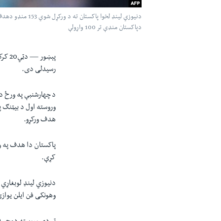
دنیوزي لینډ لخو
دپاکستان منډې تر 100 واړولې
پېښور —
دټي0
رسیدلی دی.
د چهارشنبې په ورځ د
هدف ورکړو.
کړې.
دنیوزي لینډ لوبغاړي 
وهونکی فن ایلن یوازې