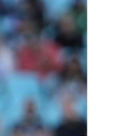
اداریه
لته
ه
خکې
رکزي
ټون
ه
اوړئ