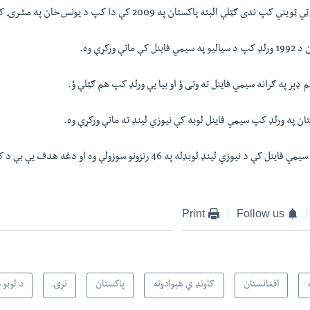
ی ګټلې البته پاکستان په 2009 کې دا کپ د یونس خان په مشرۍ کې ګټلی ؤ.
تې ورکړې وه.
ېر په ګرانه سیمي فاینل ته وتی ؤ او بیا یې ورلډ کپ هم ګټلې ؤ.
پاکستان د 1986 کپ سیمي فاینل کې د نیوزي لینډ لوبډله په 46 رنزونو سوزولې وه 
Print
Follow us
افغانستان
ګاونډ ي هېوادونه
پاکستان
نړۍ
د لوبو 