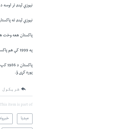
نیوزي لینډ تر اوسه د ټي ټویني کپ ند
نیوزي لینډ ته پاکستان د 1992 ورلډ کپ د سیالیو په سیمي فاینل کې ما
پاکستان هغه وخت هم ډ
په 1999 کې هم پاکستان په ورلډ کپ سیمي فاینل لوبه کې نیوزي لینډ ته ماتې ورکړې وه.
پوره کړی ؤ.
شریکول
This item is part of
مېډیا
خبرونه