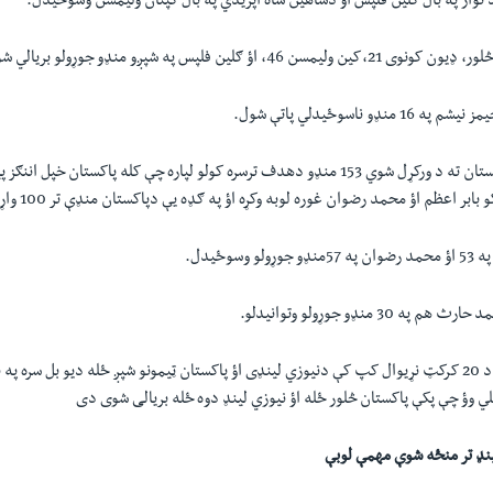
نواز په بال ګلین فلپس اؤ دشاهین شاه اپریدي په بال کپتان ولیمسن وسوځیدل.
، اؤ ګلین فلپس په شپږو منډو جوړولو بریالي شول.
دنیوزي لینډ لخوا پاکستان ته د ورکړل شوي 153 منډو دهدف ترسره کولو لپاره چې کله پاکستان خ
بر اعظم اؤ محمد رضوان غوره لوبه وکړه اؤ‌ په ګډه یې دپاکستان منډې تر 100 واړولې.
وسوځيدل.
30 منډو جوړولو وتوانیدلو.
تر دې وړاندې هم ټی د 20 کرکټ نړیوال کپ کې دنیوزي لینډی اؤ پاکستان ټیمونو شپږ ځله دیو بل سره
وتلي وؤ چې پکې پاکستان څلور ځله اؤ نیوزي لینډ دوه ځله بریالی شوی دی
ینډ تر منځه شوې مهمې لوبې