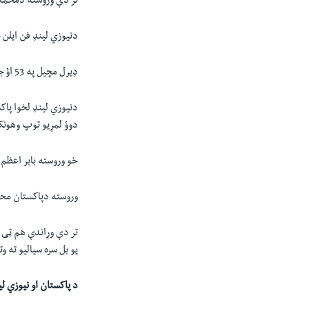
تر دې وروسته دمحمد 
دنیوزي لینډ فن ایلن څلور، ډیون کونوی 21،کین ولیمسن 46
ډیرل مچیل په 53 اؤ جیمز نیشم په 16 منډو ناسوځیدلي پاتې شول.
دوؤ لمړیو توپ وهونکو با
خو وروسته بابر اعظم په 53 اؤ محمد رضوان په 57منډو جوړولو 
وروسته دپاکستان محمد حارث هم په 
یو بل سره سیالیو ته 
د پاکستان او نیوزي ل