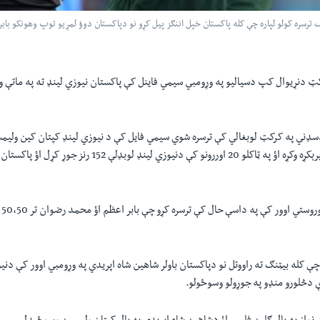
ا پاکستان ته د ورکړل شوي 153 منډو دهدف ترسره کولو لپاره چې کله پاکستان خپل اننګز پیل کړو نو دپاکستان دوؤ لمړیو تو
2 کرکټ دنړیوال کپ دسیالیو په وړومبي سیمي فاینل کې پاکستان نیوزي لینډ ته په ماتې ور
سډني په کرکټ لوبغالي کې ترسره شوي سیمي فایل کې د نیوزي لینډ کپتان کین ولیم
پاک
چې کله بیټنګ ته راووتل نو دپاکستان باولر شاهین شاه اپریدي په وړومبي اوور کې دن
 دڅلورو منډو په جوړولو وسوځولو.