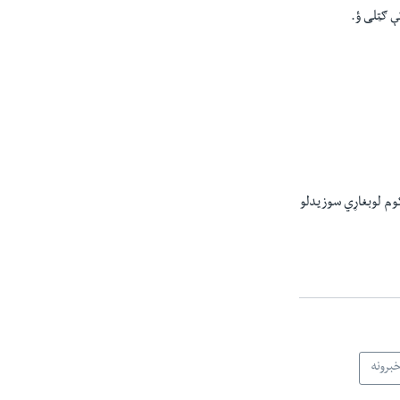
او دغه هدف یې بې د کوم لوبغاړي سوزیدلو
خبرونه