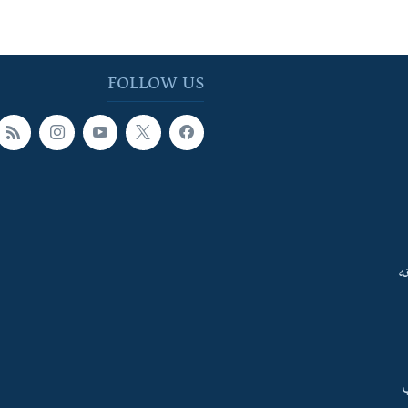
FOLLOW US
ه
ې