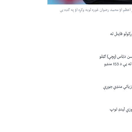
پ وهونکو بابر اعظم اؤ محمد رضوان غوره لوبه وکړه اؤ‌ په ګډه یې
کولو فاینل ته
سن دټاس (پچې) ګټلو
وروسته اول د بیټنګ پرېکړه وکړه اؤ په ټاکلو 20 اوررونو کې دنیوزي لینډ لوبډلې 152 رنز جوړ کړل اؤ پاکستان ته یې د 153 منډو
ستان دا هدف په وروستي اوور کې په داسې حال کې ترسره کړو چې بابر اعظم اؤ محمد رضوان تر 50،50 زیاتې منډې جوړې
یوزي لینډ توپ