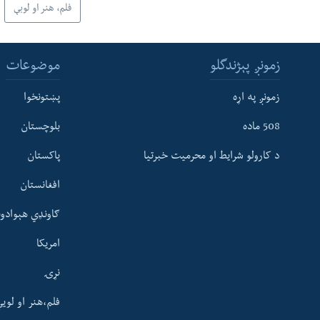
فلم، هنر او لوبې
زمونږ پېژندگلو
موضوعات
زمونږ په اړه
پښتونخوا
508 ماده
بلوچستان
د کارولو شرایط او محرمیت خبرتیا
پاکستان
افغانستان
ګاونډي هېوادون
امریکا
نړۍ
فلم،هنر او لوی
Learning English