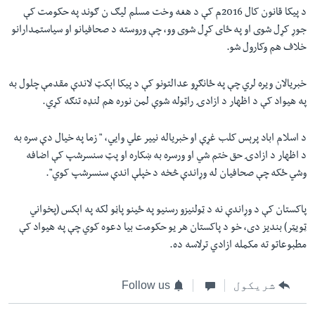
د پيکا قانون کال 2016م کې د هغه وخت مسلم لیګ ن ګوند په حکومت کې
جوړ کړل شوی او په ځای کړل شوی وو، چې وروسته د صحافيانو او سياستمدارانو
خلاف هم وکارول شو.
خبريالان ويره لري چې په ځانګړو عدالتونو کې د پيکا اېکټ لاندې مقدمې چلول به
په هيواد کې د اظهار د ازادۍ راټوله شوې لمن نوره هم لنډه تنګه کړي.
د اسلام اباد پرېس کلب غړې او خبرياله نيير علي وايي، " زما په خيال دې سره به
د اظهار د ازادۍ حق ختم شي او ورسره به ښکاره او پټ سنسرشپ کې اضافه
وشي ځکه چې صحافيان له وړاندې څخه د خپلې اندې سنسرشپ کوي".
پاکستان کې د وړاندې نه د ټولنيزو رسنيو په ځينو پاڼو لکه په اېکس (پخواني
ټويټر) بنديز دی، خو د پاکستان هر يو حکومت بيا دعوه کوي چې په هيواد کې
مطبوعاتو ته مکمله ازادي ترلاسه ده.
شریکول
Follow us