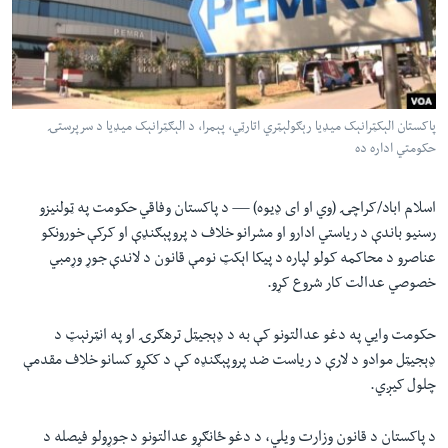
لته
اداریه
ه
خکې
Learning English
رکزي
ټون
FOLLOW US
پاکستان الېکټرانېک میډیا رېګولېټري اتارټي، پېمرا، د الېګټرانېک ميډیا د سرپرستۍ
ه
حکومتي اداره ده
اوړئ
اسلام اباد/کراچۍ (وي او ای ډیوه) —
د پاکستان وفاقي حکومت په ټولنيزو
ژبې
رسنيو باندې د رياستي ادارو او مشرانو خلاف د پروپېګنډې او کرکې خورونکو
عناصرو د محاکمه کولو لپاره د پيکا اېکټ نومې قانون د لاندې جوړ وړمبي
خصوصي عدالت کار شروع کړو.
حکومت وايي په دغو عدالتونو کې به د ډېجيټل ترهګرۍ او په انټرنېټ د
ډېجيټل موادو د لارې د رياست ضد پروپېګنډه کې د ککړو کسانو خلاف مقدمې
چلول کيږي.
د پاکستان د قانون وزارت ويلي، د دغو ځانګړو عدالتونو د جوړولو فيصله د