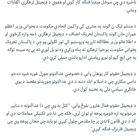
ناخبره دي چې سوشل ميډيا څنګه کار کوي او هغوي د ډېجيټل ترهګرۍ القابات
ويشي.
د مسلم لیګ ن ګوند په مشرۍ کې واکمن اتحادي حکومت د پخواني وزیر اعظم
عمران خان ګوند پاکستان تحریک انصاف د ډېجيټل ترهګرۍ ذمه واره ګرځوي او
د اطلاعاتو وزیر عطاالله تارړ په وروستيو کې تور لګولی وو چې د پاکستان تحریک
پخواني حکومت يو خوا ترهګرو ته پناه ورکړې وه نو بل لوري ته یې په مبينه توګه
په جي اېچ کيو او نورو رياستي ادارو باندې حملې کړي دي.
د ډېجيټل حقونو کار پوهان وايي د خصوصي عدالتونو جوړل غوره خبره ده خو
داسې ښکاري چې د اسلام اباد دننه د دې عدالتونو جوړېدلو مقصد د يوې
ځانګړې سياسي ډلې په نخښه کول دي.
د ډېجيټل حقونو فعال هارون بلوڅ وايي، "کتل به وي چې دا عدالتونه د سايبر
جرمونو په اړه څومره پوهه او توان لري، ځکه چې دا ډېر تکنيکي معاملات دي او
که د دې قانون لاندې پر چا مقدمې چلول کيږي نو باید چې ججان پوهه وي چې
ډېجيټل فارنزک څنګه کيږي".