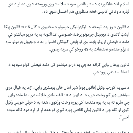
اسلام اباد هايکورټ د مشر قاضي سره د سلا مشورې وروسته شوې ده او د دې
لپاره د وفاقي کابينې څخه منظوري هم اخستل شوې ده.
د قانون د وزارت ترمخه د الېکټرانيکي جرمونو د مخنیوي د کال 2016 قانون پيکا
اېکټ لاندې د ډېجيټل جرمونو پرضد خصوصي عدالتونه به په درېو مياشتو کې
دننه د فيصلې اورولو پابند وي او پلټنې کوونکي افسران به د ډېجيټل جرمونو سره
د تړلو مقدمو تحقيقات په 45 ورځو کې سرته رسوي.
قانون پوهان وايي ګرانه ده چې په درېو مياشتو کې دننه فيصلې کولو سره به د
انصاف تقاضې پوره شي.
د سپريم کورټ وکیل (قانون پوه) شېر امان خان يوسفزی وايي، "زما په خيال درې
مياشتې ډېر کم وخت دی، دا د ايين د 10 الف مادې خلاف دی، دا ماده وايي
چې ملزم ته به په يوه مقدمه کې پوره وخت ورکوې، هغه به د خپلې خوښې وکيل
کوي او کله چې د قانون ټولې تقاضې پوره کيږي نو هغه لږ تر لږه دوه کاله موده
اخلي".