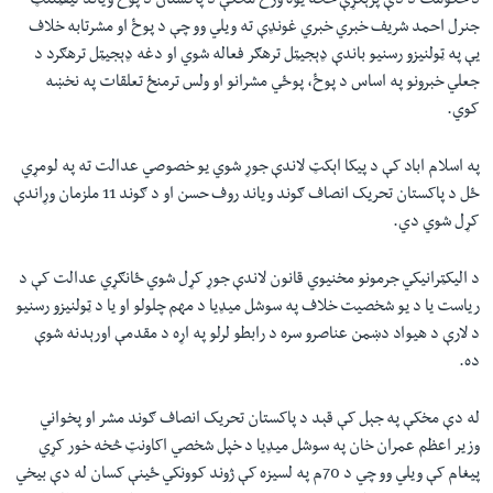
د حکومت د دې پرېکړې څخه يوه ورځ مخکې د پاکستان د پوځ وياند ليفټننټ
جنرل احمد شريف خبري خبري غونډې ته ويلي وو چې د پوځ او مشرتابه خلاف
یې په ټولنيزو رسنيو باندې ډېجيټل ترهګر فعاله شوي او دغه ډېجيټل ترهګرد د
جعلي خبرونو په اساس د پوځ، پوځي مشرانو او ولس ترمنځ تعلقات په نخښه
کوي.
په اسلام اباد کې د پيکا اېکټ لاندې جوړ شوي يو خصوصي عدالت ته په لومړي
ځل د پاکستان تحریک انصاف ګوند وياند روف حسن او د ګوند 11 ملزمان وړاندې
کړل شوي دي.
د اليکټرانيکي جرمونو مخنیوي قانون لاندې جوړ کړل شوي ځانګړي عدالت کې د
رياست يا د يو شخصیت خلاف په سوشل ميډيا د مهم چلولو او يا د ټولنيزو رسنيو
د لارې د هيواد دښمن عناصرو سره د رابطو لرلو په اړه د مقدمې اورېدنه شوې
ده.
له دې مخکې په جېل کې قېد د پاکستان تحریک انصاف ګوند مشر او پخواني
وزیر اعظم عمران خان په سوشل ميډيا د خپل شخصي اکاونټ څخه خور کړي
پيغام کې ويلي وو چي د 70م په لسيزه کې ژوند کوونکي ځينې کسان له دې بيخي