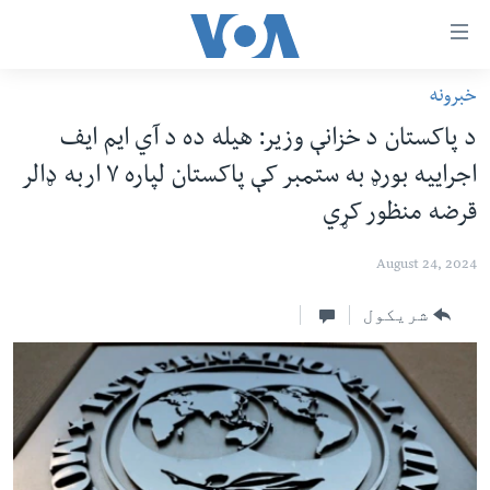
اس
سیدونکی
ینک
خبرونه
کور پاڼه
لته
د پاکستان د خزانې وزیر: هیله ده د آي ایم ایف
ه
د سېمې خبرونه
اجراییه بورډ به ستمبر کې پاکستان لپاره ۷ اربه ډالر
ړاندې
پاکستان
پښتونخوا
رکزي
قرضه منظور کړي
ُزیاتو
ټاکنې
بلوچستان
ه
August 24, 2024
امریکا
اوړئ
نړۍ
شریکول
لته
ه
افغانستان
خکې
داعش او تندروي
رکزي
ټون
ټې وي
ه
دروغ ریښتیا
اوړئ