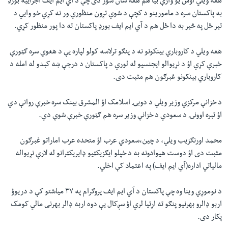
هغه ویلي اوس یو وارې بیا هم هغه شان شور دی چې د آي ایم ایف اجراییه بورډ
به پاکستان سره د مامورینو د کچې د شوي تړون منظوري ور نه کړي خو وایي د
تېر ځل په څېر به دا ځل هم د آي ایم ایف بورډ پاکستان ته دا پور منظور کړي.
هغه ویلي د کاروباري بینکونو نه د پنګو ترلاسه کولو لپاره یې د هغوي سره ګټورې
خبرې کړي اؤ د نړیوالو ایجنسیو له لوري د پاکستان د درجې ښه کېدو له امله د
کاروباري بینکونو غبرګون هم مثبت دی.
د خزانې مرکزي وزیر ویلي د دوبۍ اسلامک اؤ المشرق بینک سره خبرې روانې دي
اؤ تېره اوونۍ د سعودي د خزانې وزیر سره هم ګټورې خبرې شوې دي.
محمد اورنګزیب ویلي، د چین،سعودي عرب اؤ متحده عرب اماراتو غبرګون
مثبت دی اؤ دوست هیوادونه به د خپلو ایګزیکټیو ډایریکټرانو له لارې نړیواله
مالیاتي اداره(آي ایم ایف) په اعتماد کې اخلي.
د نوموړي وینا وه چې پاکستان د آي ایم ایف پروګرام په ۳۷ میاشتو کې د دریوؤ
اربو ډالرو بهرنیو پنګو ته اړتیا لري اؤ سږکال یې دوه اربه ډالر بهرنی مالي کومک
پکار دی.