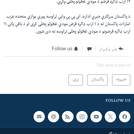
۱۲ ارب ډالره قرضو د مودې غځولو پخلی وکړي.
د پاکستان سرکاري خبري اداره، ای پي پي وايي تراوسه پورې یوازې متحده عرب
امارات پاکستان ته د ۱ ارب ډالره قرض مودې غځولو پخلی کړی او د باقي پاتې ۱۱
ارب ډالره قرضونو د مودې غځولو پخلی تراوسه نه دی شوی.
شریکول
Follow us
This item is part of
خبرونه
پاکستان
نړۍ
FOLLOW US