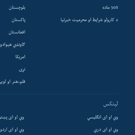
508 ماده
بلوچستان
د کارولو شرایط او محرمیت خبرتیا
پاکستان
افغانستان
ګاونډي هېوادون
امریکا
نړۍ
فلم،هنر او لوی
Learning English
لینکس
FOLLOW US
وي او ای انګلیسي
وي او ای پښتو
وي او ای دري
وي او ای اردو
ژبې