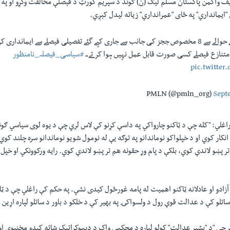
ف واکمن پاکستان مسلم لیګ (ن) ګوند د سپریم کورټ د فېصلې مخالفت وکړو او په
"ایمانداري" په ځای "عمرانداري" زیاته لیدل کېږي.
مخصوص نشستوں کے حوالے سے 8 مخصوص ججز کی جانب سے جاری کیے گئے تفصیلی فیصلے سے ایماندا
سے متنازع فیصلے کسی صورت قابل عمل نہیں ہوا کرتے۔
#سیاسی_فیصلہ_نامنظور
pic.twitte
Sept
راغلي: "کله چې د ټاکنو چارواکي په داسې کړنو کې لاس لري چې د یوه لوی سیاسي ګو
 انکار کوي او د خپلواکو نوماندانو په توګه یې له نومول شویو نوماندانو سره چلند کوي
تر پښو لاندې کوي، بلکې د پام وړ حقونه هم تر پښو لاندې کوي. رایه ورکوونکي او خپ
زادو او عادلانه ټاکنو اهمیت له پامه غورځول کیدی نشي. په حکم کې راغلي چې د ټاکن
 ساتلو کې د عدالت قوې رول د ولسواکۍ په بهیر کې د خلکو د باور د ساتلو لپاره اړین
ړ چې "د "بشپړ عدالت" کولو لپاره د محکمې واک د ډیموکراتیک شاته کیدو مخنیوي او 