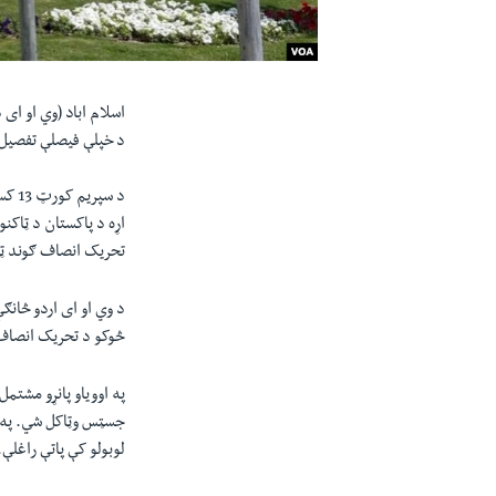
اسلام اباد (وي او ای
د خپلې فيصلې تفصيل 
د سپ
اړه د پاکستان د ټاکن
تحریک انصاف ګوند ټا
د وي او ای اردو څان
څوکو د تحریک انصاف 
په اوویاو پانړو مشت
جسټس وټاکل شي. په ف
لوبولو کې پاتې راغلې.