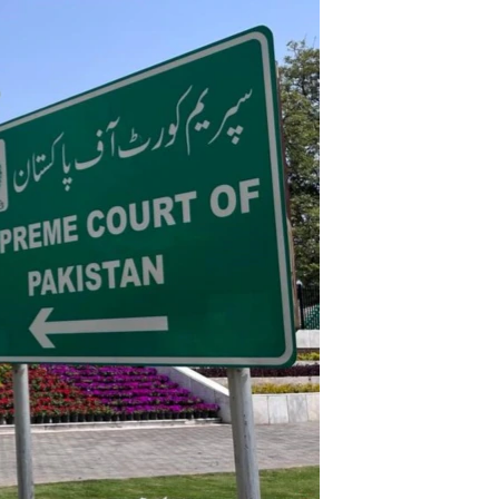
اداریه
لته
ه
خکې
رکزي
ټون
ه
اوړئ