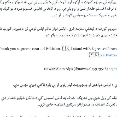
 پريکړه کي سپريم کورټ د لږکيو او زنانو ځانګړي څوکۍ پى ټي ايي ته د ورکولو حکم ورکړ
 د برخه اخستلو حقدار بللی و او ويلي يې ٶو د انتخابي نخښې ختمولو سره د يو ګوند په
دی او تحريک انصاف يو سياسي ګوند ٶ او دی.
د سپریم کورټ د فېصلې ستاینه کړې. اېکس نواز عالم اپلس نومې تن د سپریم کورټ شک
د سپریم کورټ د اتوو "بهادرو" ججانو سره ولاړ دی.
hank you supreme court of Pakistan 🇵🇰 I stand with 8 greatest brave
🇵🇰
pic.twitt
Sept
وي د اولس خواهش او جمهوريت لپار رڼړې او بې پلوه ټاکنې ډيرې مهمې دي.
له کې وېل شوي چې تحريک انصاف په قامى اسمبلۍ کي د ځانګرو څوکيو حقدار دې او
د تحريک انصاف د اميدوارانو سرکارى اعلاميه جارى کړي.