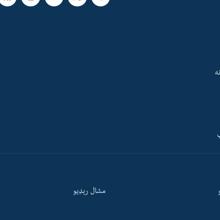
ه
ې
مشال رېډيو