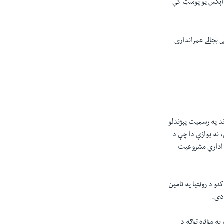
 اېکس یو پوسټ کې
ری کی بجائے عمرانداری
ند په رسمیت پېژندلو
، نه یوازې دا چې د
ل اداري مشروعیت
و د روڼتیا په تامین
 دی.
په مؤثره توګه د