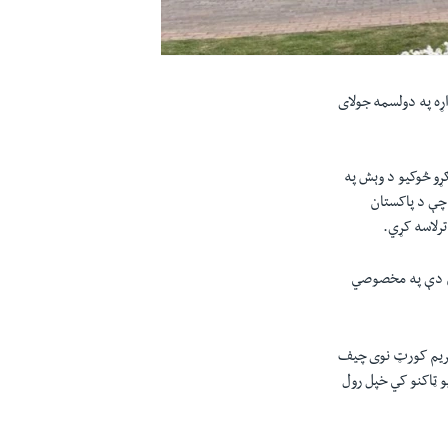
ړه په دولسمه جولای
ځانګړو څوکیو د وېش په
 چې د پاکستان
رلاسه کړي.
شن دې په مخصوصي
سپريم کورټ نوی چيف
 ټاکنو کي خپل رول