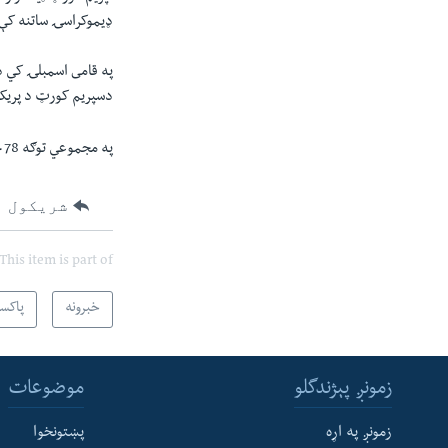
ډیموکراسۍ ساتنه کې 
په قامى اسمبلۍ کي 
دسپريم کورټ د پريکړې وروسته اوس209 دى چې دا دوه
په مجموعي توګه 78 ځانګړي څوکيو کي 23 په قامياسمبلۍ او بقايا په صوباؽى اسمبليانو کى دي.
شریکول
This item is part of
خبرونه
پاکس
زمونږ پېژندگلو
موضوعات
زمونږ په اړه
پښتونخوا