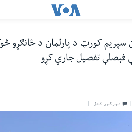
 سپریم کورټ د پارلمان د ځانګړو څوک
ې فېصلې تفصیل جاري کړو
غبرگون کتل