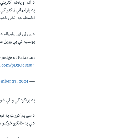
د اته او پنځه اکثريتي
په پارليماني ټاکنو کي
اخستلو حق نشي ختمې
د پي ټي ايي پلویانو 
پوسټ کې يې وویل هغه 
 judge of Pakistan
er.com/pD2OcI3su4
ember 23, 2024
— Nawaz Alam Alps (@nawazal35979516)
په پريکړه کي ويلي ش
د سپریم کورټ په فېص
دې په ځانګرو څوکيو 