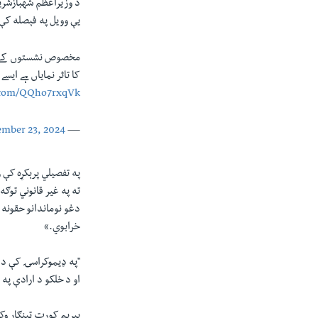
د وزیراعظم شهبازشری
يې وویل په فېصله کې 
کا تاثر نمایاں ہے ای
r.com/QQho7rxqVk
ember 23, 2024
— PMLN (@pmln_org)
په تفصيلي پرېکړه کې 
ته په غیر قانوني توګه
دغو نوماندانو حقونه 
خرابوي.»
"په ډیموکراسۍ کې د آ
او د خلکو د ارادې په
ىپريم کورټ ټینګار وک