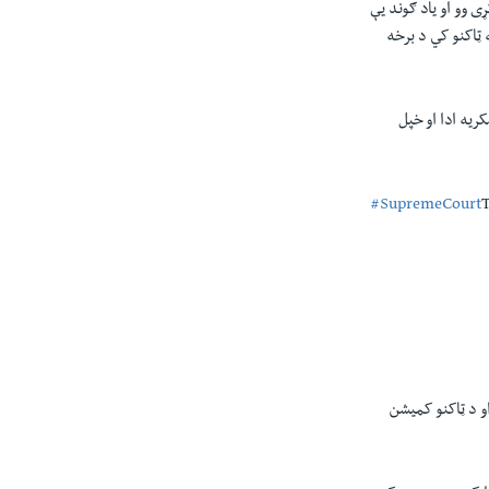
ی وو او ياد ګوند يې
 ټاکنو کي د برخه
ریه ادا او خپل
#SupremeCourt
T
 د ټاکنو کميشن