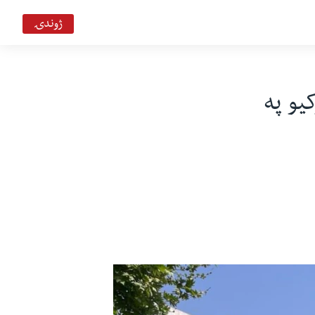
ژوندۍ
یو په