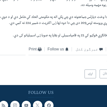
یوه مهمه وسیله ده.
دا وخت ديارلس جماعتونه دي چې پکې اته په حکومتى اتحاد کي شامل دي او د دوي
 تهاؽى اکثريت د شمير 224 نه کمې دې.
غبرگون کتل
Follow us
Print
تان
نړۍ
FOLLOW US