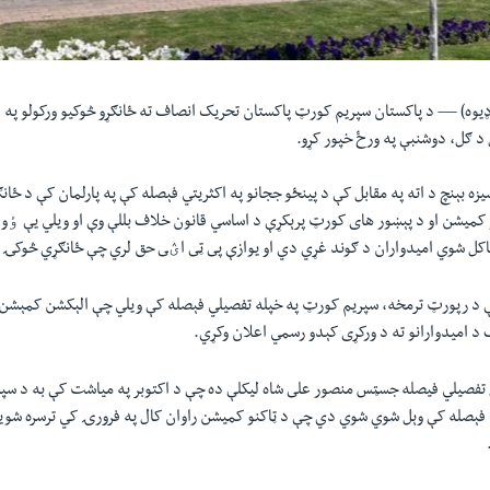
 ډيوه) —
د پاکستان سپريم کورټ پاکستان تحريک انصاف ته ځانګړو څوکيو ورکولو په ا
د ګل، دوشنبې په ورځ خپور کړو.
ريم کورټ 13 کسيزه بېنچ د اته په مقابل کې د پينځو ججانو په اکثریتي فېصله کې په پارلمان کې د 
و کميشن او د پېښور های کورټ پرېکړې د اساسي قانون خلاف بللې وې او ویلي یې ٶو
کل شوي اميدواران د ګوند غړي دي او یوازې پى ټى اؽى حق لري چې ځانګړي څوکۍ ت
ګې د رپورټ ترمخه، سپریم کورټ په خپله تفصیلي فېصله کې ویلي چې الېکشن کمې
د امیدوارانو ته د ورکړی کېدو رسمي اعلان وکړي.
مل تفصيلي فيصله جسټس منصور على شاه ليکلې ده چې د اکتوبر په میاشت کې به د 
ېصله کې وېل شوي شوي دي چې د ټاکنو کميشن راوان کال په فرورۍ کي ترسره شويو