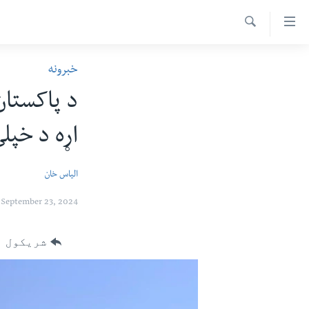
اس
سیدونکی
Search
ینک
کور پاڼه
خبرونه
لته
د سېمې خبرونه
ه
د پاکستان
ړاندې
پاکستان
پښتونخوا
رکزي
اړه د خپل
ټاکنې
بلوچستان
ُزیاتو
امریکا
ه
الیاس خان
اوړئ
نړۍ
لته
September 23, 2024
افغانستان
ه
خکې
داعش او تندروي
شریکول
رکزي
ټې وي
ټون
ه
دروغ ریښتیا
اوړئ