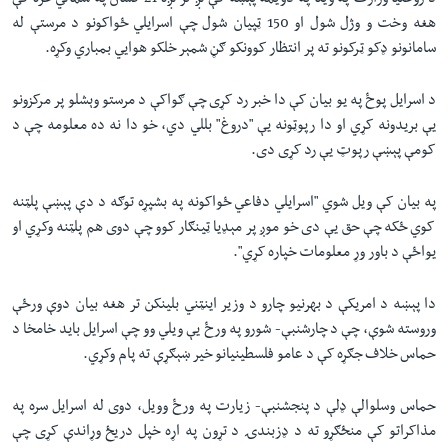
د روغتیا وزارت په وینا په دویمه پېښه کې لږ تر لږه 21 کسان په شمالي غزه کې
هغه وخت و وژل شول او 150 ټپیان شول چې اسرایلي ځواکونو د مرستې له
سامانونو ډکو ټرکونو ته پر انتظار کوونکو ګڼ شمېر خلکو هوایي بمباري وکړه.
د اسرایل پوځ په یو بیان کې دا خبر رد کړی چې ګواکې د مرستو وېشلو پر مرکزونو
یې بریدونه کړي او دا رپوټونه یې "دروغ" بللي دي، خو دا نه ده معلومه چې د
کومې پېښې رپوټ یې رد کړی دی.
په بیان کې ویل شوي "اسرایلي دفاعي ځواکونه په بشپړه توګه د دې پېښې پلټنه
کوي ځکه چې حق یې دی خو موږ پر مېډیا ټینګار کوو چې دوی هم پلټنه وکړي او
یواځې د باور وړ معلومات خپاره کړي".
دا پېښه د امریکې د بهرنیو چارو د وزیر اینټني بلینکن تر هغه بیان دوې ورځې
وروسته شوې، چې د چارشنبې- شورو په ورځ یې ویلي وو چې اسرایل باید خامخا د
حماس خلاف جګړه کې د عامو فلسطینیانو خیر ښېګړې ته پام وکړي.
حماس وسلوالې ډلې د پنجشنبې- زیارت په ورځ وویل، دوی له اسرایل سره په
مذاکراتو کې منځګړو ته د ډزبندۍ د تړون په اړه خپل دریځ وړاندې کړی چې