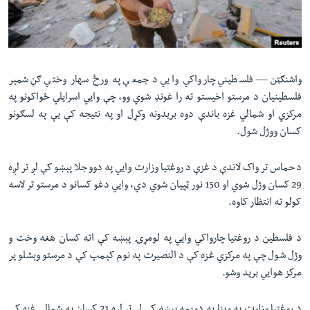
لته
اداریه
ه
خکې
Learning English
رکزي
ټون
واشنګټن —
فلسطیني چارواکي وایي د جمعې په ورځ سهار وختي ګڼ شمېر
FOLLOW US
ه
فلسطینیان د مرستو اخیستو ته را غونډ شوي وو، چې وایي اسرایلي ځواکونو په
اوړئ
مرکزي او شمالي غزه باندې دوه بریدونه وکړل او په نتیجه کې یې په لسګونو
کسان ووژل شول.
ژبې
د حماس تر واک لاندې د غزې د روغتیا وزارت وایي په دوو جلا پېښو کې لږ تر لږه
29 کسان وژل شوي او 150 نور ټپیان شوي دي، وایي‌ دغو کسانو د مرستو تر لاسه
کولو ته انتظار کاوه.
د فلسطین د روغتیا چارواکي وایي په لومړۍ پېښه کې اته کسان هغه وخت و
وژل شول چې په مرکزي غزه کې د النصیرت په نوم کېمپ کې د مرستو وېشلو پر
مرکز هوایي برید وشو.