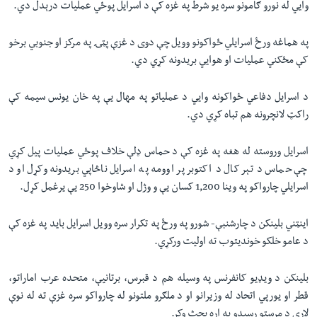
وایي له نورو ګامونو سره یو شرط په غزه کې د اسرایل پوځي عملیات درېدل دي.
په هماغه ورځ اسرایلي ځواکونو وویل چې دوی د غزې پټۍ په مرکز او جنوبي برخو
کې مځکني عملیات او هوایي بریدونه کړي دي.
د اسرایل دفاعي ځواکونه وايي د عملیاتو په مهال یې په خان یونس سیمه کې
راکټ لانچرونه هم تباه کړي دي.
اسرایل وروسته له هغه په غزه کې د حماس ډلې خلاف پوځي عملیات پیل کړي
چې حماس د تېر کال د اکتوبر پر اوومه په اسرایل ناڅاپي بریدونه وکړل او د
اسرایلي چارواکو په وینا 1,200 کسان یې و وژل او شاوخوا 250 یې یرغمل کړل.
اینټني بلینکن د چارشنبې- شورو په ورځ په تکرار سره وویل اسرایل باید په غزه کې
د عامو خلکو خوندیتوب ته اولیت ورکړي.
بلینکن د ویډیو کانفرنس په وسیله هم د قبرس، برتانیې، متحده عرب اماراتو،
قطر او یورپي اتحاد له وزیرانو او د ملګرو ملتونو له چارواکو سره غزې ته له نوې
لارې د مرستو رسېدو په اړه بحث وکړ.