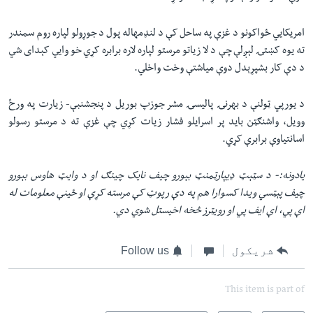
امریکایي ځواکونو د غزې په ساحل کې د لنډمهاله پول د جوړولو لپاره روم سمندر
ته یوه کښتۍ لېږلې چې د لا زیاتو مرستو لپاره لاره برابره کړي خو وايي کېدای شي
د دې کار بشپړېدل دوې میاشتې وخت واخلي.
د یورپي ټولنې د بهرنۍ پالیسۍ مشر جوزپ بوریل د پنجشنبې- زیارت په ورځ
وویل، واشنګټن باید پر اسرایلو فشار زیات کړي چې غزې ته د مرستو رسولو
اسانتیاوې برابرې کړي.
یادونه:- د سټېټ ډیپارټمنټ بېورو چیف نایک چینګ او د وایټ هاوس بېورو
چیف پېټسي ویدا کسوارا هم په دې رپوټ کې مرسته کړې او ځینې معلومات له
اې پي، اې ایف پي او رویټرز څخه اخیستل شوي دي.
شریکول
Follow us
This item is part of