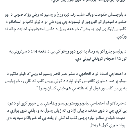
کړی و، چې وروسته پولیسو د دوی نیول پیل کړ‎ي.
د بلوچستان حکومت ویاند شاہد رند تیرہ ورځ و رسنیو ته ویلي وؤ"د صوبې د اوو
ضلعو د امیدوارانو انټرویوز او لیسټونه چې پورہ شي نو د ټولو کامیابو استادانو د
کامیابۍ/نوکرۍ ارډز به وشي"، خو هغه وویل د داسې احتجاجونو اجازت چاته نه
ورکوي.
د پولیسو چارواکو په وینا، په تېرو دوو ورځو کې یې د دفعه 144 د سرغړونې په
تور 32 احتجاج کوونکي نیولي دي.
د احتجاجي استادانو د اتحادیې د مشر عمر ناصر رسنیو ته ویلي"د خپلو ملګرو د
نیولو پر ضد د خبري کانفرنس کولو لپارہ د کوټې پریس کلب ته تللي و، خو پولیس
په پریس کلب ورننوتل او له هلته یې هم ځینې کسان ونیول".
د خبریالانو له احتجاجي بیانونو ورستو پولیسو وضاحتي بیان خپور کړی او دعوہ
یې کړې چې د دوی هدف د بیان ازادۍ ته زیان رسول نه و، بلکې دوی یوازې د
امنیت خوندي ساتلو لپارہ پریس کلب ته تللي او ھلته یې له خبریالانو سرہ په دې
اړ‎وند خبرې کول غوښتل.