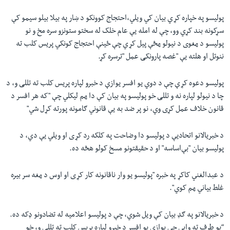
پولیسو په خپارہ کړ‎ي بیان کي ویلي،احتجاج کوونکو د ښار په بیلا بیلو سیمو کې
سړکونه بند کړي وو، چې له امله یې عام خلک له سختو ستونزو سره مخ و نو
پولیسو د ھغوی د نیولو ھڅې پیل کړ‎ي چې ځینې احتجاج کونکي پریس کلب ته
ننوتل او هلته یې "غصه پارونکی عمل "ترسره کړ.
پولیسو دعوہ کړ‎ې چې د دوي یو افسر یوازې د خبرو لپاره پریس کلب ته تللی و، د
چا د نیولو لپارہ نه و تللی خو پولیسو په بیان کې دا ھم لیکلي چې "که هر افسر د
قانون خلاف عمل کړی وي، نو پر ضد به یې قانوني ګامونه پورته کړل شي"
د خبریالانو اتحادیې د پولیسو دا وضاحت په کلکه رد کړ‎ی او ویلي یې دي، د
پولیسو بیان "بې‌اساسه" او د حقیقتونو مسخ کولو هڅه ده.
د عبدالغني کاکړ‎ په خبرہ "پولیسو یو وار ناقانونه کار کړ‎ی او اوس د ھغه سر بیرہ
غلط بیاني ھم کوي".
د خبریالانو په ګډ بیان کې ویل شوي، چې د پولیسو اعلامیه له تضادونو ډکه ده.
“یو طرف ته وایي چې یوازې یو افسر د خبرو لپاره پریس کلب ته تللی و، خو