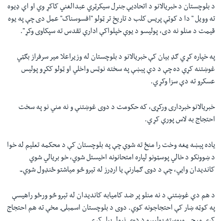
د بلوچستان د خبریالانو د اتحادیې جنرل سیکرټري عبدالغني کاکړ‎ وي او اې ډیوہ
ته وویل " دا د کوټې پریس کلب د تاریخ تر ټولو "افسوسناک" عمل دی چې په یوہ
قیمت د منلو نه دی، پولیسو د یوې خپلواکې ادارې تقدس ته سپکاوی وکړ‎".
په خپارہ کړ‎ي ګډ بیان کې خبریالانو د بلوچستان له وزیراعلا میر سرفراز بګټي
غوښتنه کړې ده چې د دې پېښې په سخته نوټس واخلي او ټولو ککړ‎و پولیس
عسکرو ته دې سزا وکړ‎ي.
خبریالانو خبرداری ورکړی، که حکومت د دوی غوښتنې و نه مني نو په سخت
احتجاج به لاس پورې کړ‎ي.
یادہ پېښه ھغه وخت را منځ ته شوې چې په بلوچستان کې د محکمه تعلیم له خوا
د ښوونکو د خالي پوسټونو لپاره امتحانونه اخیستل شوي، خو بریالي شوي
کاندیدان وایي، چې د دوی ګمارنې یا ارډرز له تیرو څو میاشتو ځنډول شوي۔
د هم دې غوښتنې د نه منلو پر ضد کامیابه کاندیدان له تېرو څو ورځو راهیسې
په کوټه ښار کې احتجاجونه کوي. دوی د بلوچستان اسمبلۍ مخې ته هم احتجاج