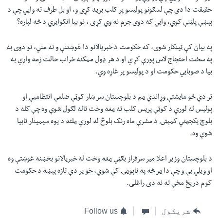
حقیقت دا دی چې لسګونو پولیسو پر کلب برید کړی و، او بل طرف ته وايي چې د
پېښې پلټنې کوي، وایي که دوی جرم نه وي کړ‎ی ، نو بیا انکوایري د څه لپاره؟
په بیان کې ټینګار شوی، که حکومت د خبریالانو دا غوښتنې و نه مني، نو دوی به
په سخت احتجاج لاس پورې کړ‎ي او د هر ډول ممکنه خراب حالت زمه واري به
بیا د صوبايي حکومت او د پولیسو پر غاړه وي.
تر دې څو مایشتې وړ‎اندې ھم د بلوچستان سر ښار کوټې ضلعې انتظامیې او
پولیس له لوري د کوټې پریس کلب ته ھغه وخت تاله لګول شوې وه چې کله د
بلوچ یکجھتي کمېټۍ د مشرې ماہ رنګ بلوڅ له لوري ھلته د یوہ سیمینار تابیا
شوې وہ.
د بلوچستان وزیر اعلا میر سرفراز بګټي ھغه وخت له خبریالانو بخښنه غوښتې وہ
او ویلي یې و چې دا ھر څه په ناپوھۍ کې شوي، خو پر دې تازه پېښه د حکومت
کوم دریځ مخې ته نه دی راغلی.
شریکول
Follow us