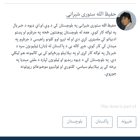
حفیظ الله ستوری شېرانی
حفیظ الله ستوری شېرانی په بلوچستان کې د وي.او.اې ډیوه د خبریال
په توګه کار کوي. هغه له بلوچستان پوهنتون څخه په جرنلزم او پښتو
ادبیاتو کې ماسټرۍ کړې دي او له تېرو اوو کلونو راهیسې د جرنلزم په
میدان کې کار کوي. شپږ کاله یې د پاکستان له (ډان) ټیلیویژن سره د
خبریال په توګه کار کړی او په بېلابېلو ورځپاڼو کې یې کالمونه هم لیکلي
دي. په بلوچستان کې د ډیوه رېډیو او ټیلویژن لپاره د ملټي مېډیا په
برخه کې پر بېلابېلو سیاسي، کلتوري او ټولنیزو موضوعاتو رپوټونه
جوړوي.
This item is part of
خبرونه
پاکستان
بلوچستان