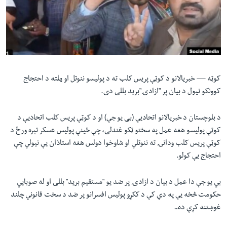
لته
اداریه
ه
خکې
Learning English
رکزي
ټون
FOLLOW US
ه
کوټه —
خبریالانو د کوټې پریس کلب ته د پولیسو ننوتل او ھلته د احتجاج
اوړئ
کوونکو نیول د بیان پر "ازادۍ"برید بللی دی.
ژبې
د بلوچستان د خبریالانو اتحادیې (بی یو جې) او د کوټې پریس کلب اتحادیې د
کوټې پولیسو هغه عمل په سختو ټکو غندلی، چې ځینې پولیس عسکر تېره ورځ د
کوټې پریس کلب ودانۍ ته ننوتلي او شاوخوا دولس هغه استاذان یې نیولي چې
احتجاج یې کولو.
بي یو جې دا عمل د بیان د ازادۍ پر ضد یو "مستقیم برید" بللی او له صوبایي
حکومت څخه یې په دې کې د ککړو‎ پولیس افسرانو پر ضد د سخت قانوني چلند
غوښتنه کړې دہ۔