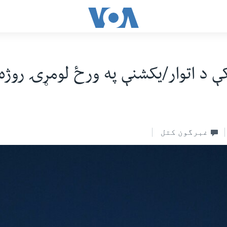
ې د اتوار/یکشنې په ورځ لومړۍ روژه
غبرگون کتل