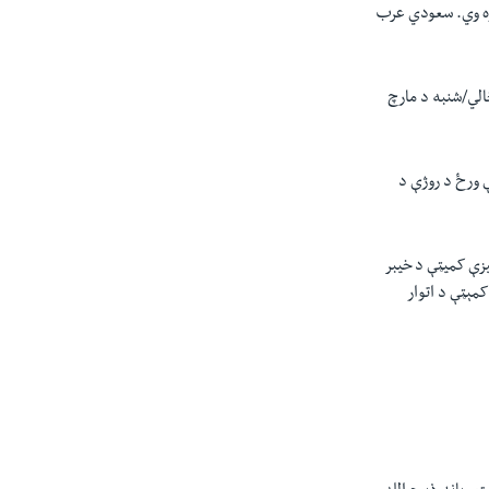
ولیدلې شوہ، سبا د اتوار/ یکشنبې په ورځ 2م مارچ به لومړ‎ۍ روژہ وي. سعودي عرب
د فبروري ۲۸ مه اعلان کړی و چې خالي/شنبه د مارچ
ې ورځ د روژې د
انستان په ګاونډي هیواد پاکستان کې د مولانا عبدالخبیر آزاد په مشرۍ یوې ۲۰ کسیزې کمیټې د خیبر
کمېټې د اتوار