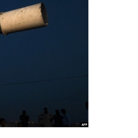
اداریه
لته
ه
خکې
رکزي
ټون
ه
اوړئ