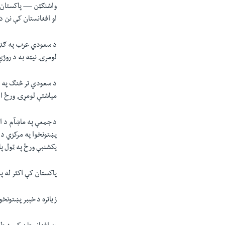
واشنګټن —
او افغانستان کې نن د
لومړۍ نیټه به د روژ
د سعودي تر څنګ په اف
میاشتې لومړۍ ورځ ا
پښتونخوا په مرکزي دف
یکشنبې ورځ په ټول پ
پاکستان کې اکثر له په ی
زیاتره د خېبر پښتونخوا په 