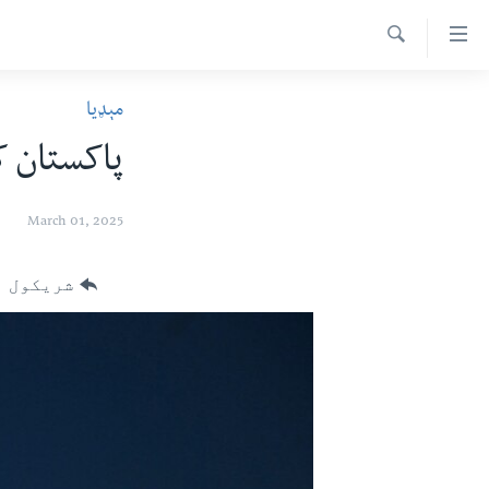
اس
سیدونکی
Search
ینک
کور پاڼه
مېډیا
لته
د سېمې خبرونه
ه
پاکستان ک
ړاندې
پاکستان
پښتونخوا
رکزي
ټاکنې
بلوچستان
March 01, 2025
ُزیاتو
امریکا
ه
شریکول
اوړئ
نړۍ
لته
افغانستان
ه
خکې
داعش او تندروي
رکزي
ټې وي
ټون
ه
دروغ ریښتیا
اوړئ