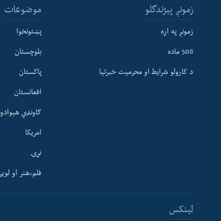
زمونږ پېژندگلو
موضوعات
زمونږ په اړه
پښتونخوا
508 ماده
بلوچستان
د کارولو شرایط او محرمیت خبرتیا
پاکستان
افغانستان
ګاونډي هېوادون
امریکا
نړۍ
فلم،هنر او لوی
Learning English
لینکس
FOLLOW US