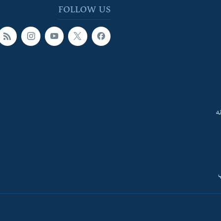
FOLLOW US
ه
ې