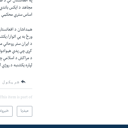
په افغانستان کې د طا
مجاهد د ایکس باندې 
اساس سترې محکمې اع
همداشان د افغانستان
ورځ به یي اتوار/ یکش
د ایران ستر روحاني مش
کړی چې پدې هیوادونو
د مراکش د اسلامي چار
لپاره یکشنبه د روژې 
شریکول
This item is part of
مېډیا
خبرونه