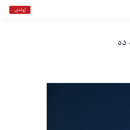
ژوندۍ
سحر په خیر ډیوه ریډیو
Deewa
 ده
بي بي شیرینه – په ټیلې ویژن
VOA Deewa TV