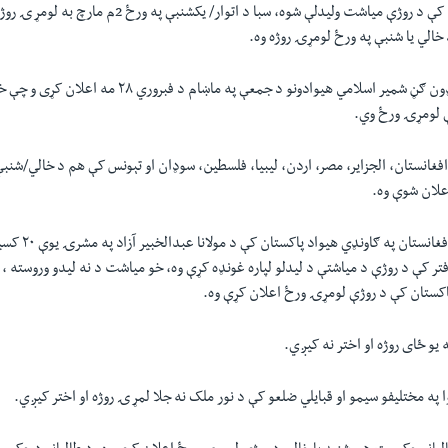
پاکستان کې د روژې میاشت 
 خالي یا شنبې په ورځ لومړۍ روژہ وہ.
د سعودي عرب په ګډون ګڼ شمیر اسلامي هیوادونو د جمعې په ماښام 
ې لومړۍ ورځ وي.
غانستان، الجزایر، مصر، اردن، لیبیا، فلسطین، سوډان او تېونس کې هم د خالي/شنب
علان شوې وه.
د جمعې په ماښآم د افغ
تر کې د روژې د میاشتې د لیدلو لپاره غونډه کړې وه، خو میاشت د نه لیدو وروسته ، 
اکستان کې د روژې لومړۍ ورځ اعلان کړې وه.
و ځای روژہ او اختر نه کیږ‎ي.
مختلیفو سیمو او قبایلي ضلعو کې د نور ملک نه جلا لمړ‎ۍ روژه او اختر کيږ‎ي.