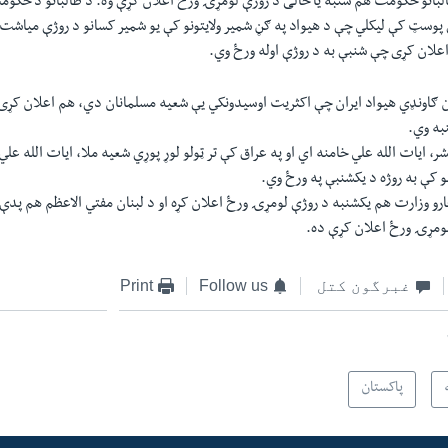
لبانو حکومت هم شنبه یا خالی د روژې لومړۍ ورځ اعلان کړې وه. د طالبانو د حکومت
پوسټ کې لیکلي چې د هیواد په ګڼ شمیر ولایتونو کې یو شمیر کسانو د روژې میاشت 
لان کړی چې شنبې به د روژې اوله ورځ وي.
 ګاونډي هیواد ایران چې اکثریت اوسیدونکي یې شعیه مسلمانان دي، هم اعلان کړ
نبه وي.
ر، ایات الله علي خامنه اي او په عراق کې تر ټولو لوړ پوړي شعیه ملا، ایات الله عل
 کې به روژه د یکشنبې په ورځ وي.
و وزارت هم یکشنبه د روژې لومړۍ ورځ اعلان کړه او د لبنان مفتي الاعظم هم پدې 
لومړۍ ورځ اعلان کړې ده.
غبرگون کتل
Follow us
Print
پاکستان