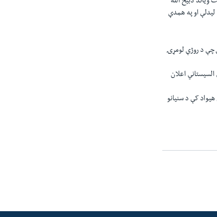
 ویاند ذبیح الله
لیدلې او په همدې
ی چې د روژې لومړۍ
ي السیستاني اعلان
هیواد کې د سنیانو