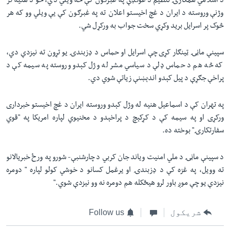
د اسلامي همکارۍ تنظیم د غونډې په غبرګون کې څه ویلي دي، خو د هنیه تر
وژنې وروسته د ایران د غچ اخیستو اعلان ته په غبرګون کې یې ویلي وو که هر
څوک پر اسرایل برید وکړي سخت جواب به ورکړل شي.
سپینې ماڼۍ ټینګار کړی چې اسرایل او حماس د ډزبندۍ یو تړون ته نیزدې دي،
که څه هم د حماس ډلې د سیاسي مشر له وژل کېدو وروسته په سیمه کې د
پراخې جګړې د پیل کېدو اندېښنې زیاتې شوي دي.
په تهران کې د اسماعیل هنیه له وژل کېدو وروسته ایران د غچ اخیستو خبرداری
ورکړی او په سیمه کې د کړکېچ د پراخېدو د مخنیوي لپاره امریکا په "قوي
سفارتکارۍ" بوخته ده.
د سپینې ماڼۍ د ملي امنیت ویاند جان کربي د چارشنبې- شورو په ورځ خبریالانو
ته وویل، په غزه کې د ډزبندۍ او یرغمل کسانو د خوشي کولو لپاره " دومره
نیزدې یو چې موږ باور لرو هیڅکله هم دومره نه وو نیزدې شوي."
شریکول
Follow us