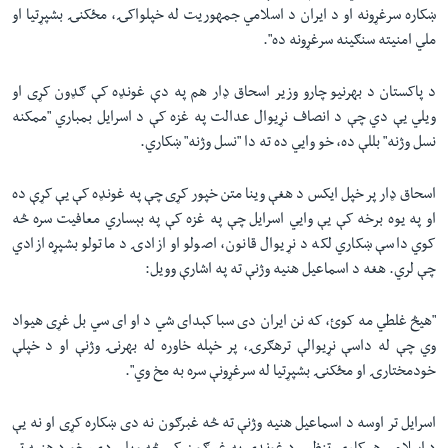
ښکاره سرغړونه او د ایران د اسلامي جمهوریت له خپلواکۍ، مځکنۍ بشپړتیا او
ملي امنیته سنګینه سرغړونه ده".
د پاکستان د بهرنیو چارو وزیر اسحاق ډار هم په دې غونډه کې ګډون کړی او
ویلي یې دي چې د انصاف نړیوال عدالت په غزه کې د اسرایل بمباري "ممکنه
نسل وژنه" بللې ده، خو وایي ده ته دا "نسل وژنه" ښکاري.
اسحاق ډار پر خپل ایکس د هغې وینا متن خپور کړی چې په غونډه کې یې کړې ده
او په یوه برخه کې یې وایي اسرایل چې په غزه کې په بېساري معافیت سره څه
کوي داسې ښکاري لکه د نړیوال قانون، اصولو او ازادۍ د ماتولو بشپړه ازادي
چې لري. هغه د اسماعیل هنیه وژنې ته په اشارې وویل:
"هیڅ غلطي مه کوئ، که نن ایران دی سبا کېدای شي د او ای سي بل غړی هیواد
وي چې له داسې نړیوالې ترهګرۍ، پر خپله خاوره له بهرنۍ وژنې او د خپلې
خودمختارۍ او مځکنۍ بشپړتیا له سرغړونې سره به مخ وي".
اسرایل تر اوسه د اسماعیل هنیه وژنې ته څه غبرګون نه دی ښکاره کړی او نه یې