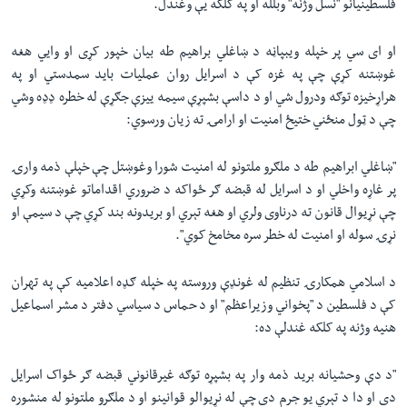
فلسطینیانو "نسل وژنه" وبلله او په کلکه یې وغندل.
او ای سي پر خپله ویبپاڼه د ښاغلي براهیم طه بیان خپور کړی او وایي هغه
غوښتنه کړې چې په غزه کې د اسرایل روان عملیات باید سمدستي او په
هراړخیزه توګه ودرول شي او د داسې بشپړې سیمه ییزې جګړې له خطره ډډه وشي
چې د ټول منځني ختیځ امنیت او ارامۍ ته زیان ورسوي:
"ښاغلي ابراهیم طه د ملګرو ملتونو له امنیت شورا وغوښتل چې خپلې ذمه وارۍ
پر غاړه واخلي او د اسرایل له قبضه ګر ځواکه د ضروري اقداماتو غوښتنه وکړي
چې نړیوال قانون ته درناوی ولري او هغه تېري او بریدونه بند کړي چې د سیمې او
نړۍ سوله او امنیت له خطر سره مخامخ کوي".
د اسلامي‌ همکارۍ تنظیم له غونډې وروسته په خپله ګډه اعلامیه کې په تهران
کې د فلسطین د "پخواني وزیراعظم" او د حماس د سیاسي دفتر د مشر اسماعیل
هنیه وژنه په کلکه غندلې ده:
"د دې وحشیانه برید ذمه وار په بشپړه توګه غیرقانوني قبضه ګر ځواک اسرایل
دی او دا د تېري‌ یو جرم دی چې له نړیوالو قوانینو او د ملګرو ملتونو له منشوره