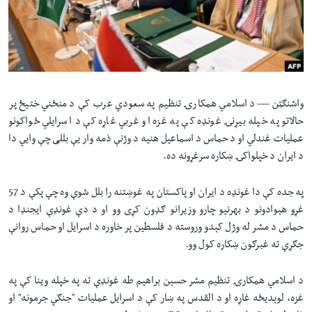
لته
اداریه
ه
خکې
Learning English
رکزي
ټون
FOLLOW US
ه
واشنګټن —
د اسلامي‌ همکارۍ تنظیم په سعودي عرب کې د منځني ختیځ پر
اوړئ
حالاتو په خپله بیړنۍ غونډه کې په غزه او غربي غاړه کې د اسرایلي ځواکونو
عملیات غندلي او د حماس د اسماعیل هنیه د وژنې ذمه وار یې بللی چې وایي‌ دا
ژبې
د ایران د خپلواکۍ ښکاره سرغړونه ده.
په جده کې دا غونډه د ایران او پاکستان په غوښتنه را بلل شوې وه چې پکې د 57
غړو هېوادونو د بهرنیو چارو وزیرانو ګډون کړی وو او د دې غونډې ایجنډا د
حماس د مشر له وژل کېدو وروسته د فلسطین پر خاوره د اسرایل او حماس روانې
جګړې ته غبرګون ښکاره کول وو.
د اسلامي‌ همکارۍ تنظیم مشر حسېن براهیم طه غونډې ته په خپله وینا کې په
غزه، لوېدیځه غاړه او د القدس په ښار کې د اسرایل عملیات "جنګي جرمونه" او