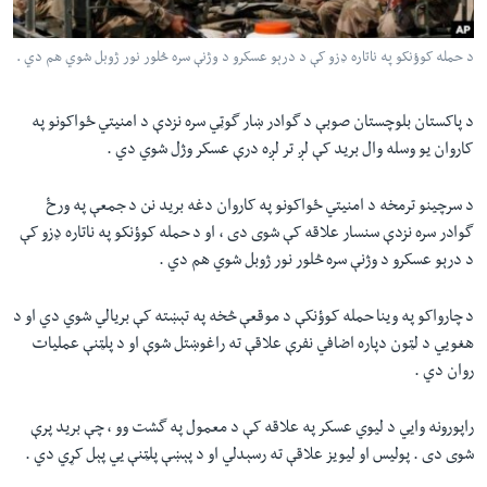
لته
اداریه
ه
د حمله کوؤنکو په ناتاره ډزو کې د درېو عسکرو د وژنې سره څلور نور ژوبل شوي هم دي .
خکې
Learning English
رکزي
د پاکستان بلوچستان صوبې د گوادر ښار گوټي سره نزدې د امنيتي ځواکونو په
ټون
FOLLOW US
کاروان يو وسله وال بريد کې لږ تر لږه درې عسکر وژل شوي دي .
ه
اوړئ
د سرچينو ترمخه د امنيتي ځواکونو په کاروان دغه بريد نن د جمعې په ورځ
گوادر سره نزدې سنسار علاقه کې شوی دی ، او د حمله کوؤنکو په ناتاره ډزو کې
ژبې
د درېو عسکرو د وژنې سره څلور نور ژوبل شوي هم دي .
د چارواکو په وينا حمله کوؤنکې د موقعې څخه په تېښته کې بريالي شوي دي او د
هغويي د لټون دپاره اضافي نفرې علاقې ته راغوښتل شوې او د پلټنې عمليات
روان دي .
راپورونه وايي د ليوي عسکر په علاقه کې د معمول په گشت وو ، چې بريد پرې
شوی دی . پوليس او ليويز علاقې ته رسېدلي او د پېښې پلټنې يي پېل کړي دي .