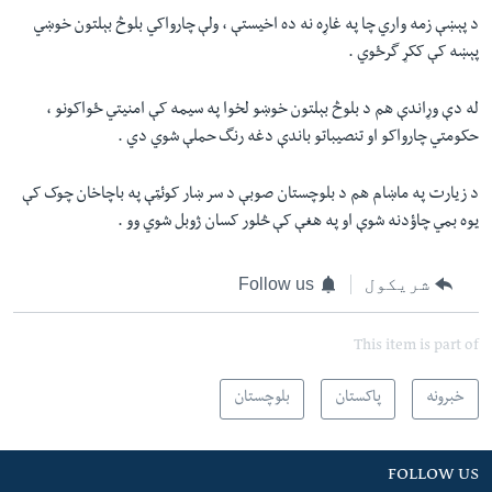
د پېښې زمه واري چا په غاړه نه ده اخيستې ، ولې چارواکي بلوڅ بېلتون خوښي
پېښه کې ککړ گرځوي .
له دې وړاندې هم د بلوڅ بېلتون خوښو لخوا په سيمه کې امنيتي ځواکونو ،
حکومتي چارواکو او تنصيباتو باندې دغه رنگ حملې شوي دي .
د زيارت په ماښام هم د بلوچستان صوبې د سر ښار کوئټې په باچاخان چوک کې
يوه بمي چاؤدنه شوې او په هغې کې څلور کسان ژوبل شوي وو .
شریکول
Follow us
This item is part of
خبرونه
پاکستان
بلوچستان
FOLLOW US